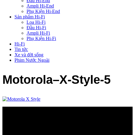
Đầu Hi-End
Ampli Hi-End
Phụ Kiện Hi-End
Sản phẩm Hi-Fi
Loa Hi-Fi
Đầu Hi-Fi
Ampli Hi-Fi
Phụ Kiện Hi-Fi
Hi-Fi
Tin tức
Xe và đời sống
Phim Nước Ngoài
Motorola–X-Style-5