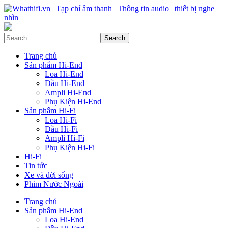
Trang chủ
Sản phẩm Hi-End
Loa Hi-End
Đầu Hi-End
Ampli Hi-End
Phụ Kiện Hi-End
Sản phẩm Hi-Fi
Loa Hi-Fi
Đầu Hi-Fi
Ampli Hi-Fi
Phụ Kiện Hi-Fi
Hi-Fi
Tin tức
Xe và đời sống
Phim Nước Ngoài
Trang chủ
Sản phẩm Hi-End
Loa Hi-End