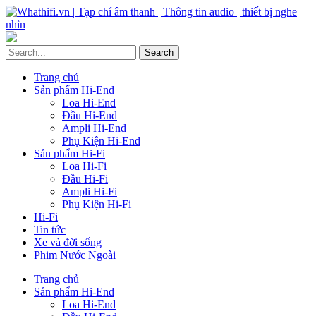
Trang chủ
Sản phẩm Hi-End
Loa Hi-End
Đầu Hi-End
Ampli Hi-End
Phụ Kiện Hi-End
Sản phẩm Hi-Fi
Loa Hi-Fi
Đầu Hi-Fi
Ampli Hi-Fi
Phụ Kiện Hi-Fi
Hi-Fi
Tin tức
Xe và đời sống
Phim Nước Ngoài
Trang chủ
Sản phẩm Hi-End
Loa Hi-End