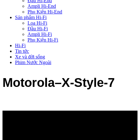
Đầu Hi-End
Ampli Hi-End
Phụ Kiện Hi-End
Sản phẩm Hi-Fi
Loa Hi-Fi
Đầu Hi-Fi
Ampli Hi-Fi
Phụ Kiện Hi-Fi
Hi-Fi
Tin tức
Xe và đời sống
Phim Nước Ngoài
Motorola–X-Style-7