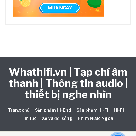
Whathifi.vn | Tạp chí âm
thanh | Thông tin audio |
thiết bị nghe nhìn
Trang chủ
Sản phẩm Hi-End
Sản phẩm Hi-Fi
Hi-Fi
Tin tức
Xe và đời sống
Phim Nước Ngoài