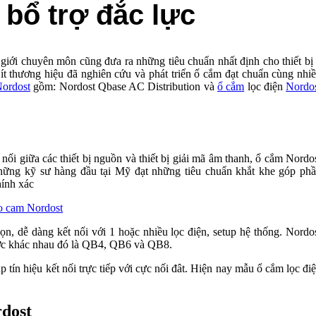
bổ trợ đắc lực
, giới chuyên môn cũng đưa ra những tiêu chuẩn nhất định cho thiết bị
 ít thương hiệu đã nghiên cứu và phát triển ổ cắm đạt chuẩn cùng nhi
ordost
gồm: Nordost Qbase AC Distribution và
ổ cắm
lọc điện
Nordo
nối giữa các thiết bị nguồn và thiết bị giải mã âm thanh, ổ cắm Nordo
hững kỹ sư hàng đầu tại Mỹ đạt những tiêu chuẩn khắt khe góp ph
hính xác
ọn, dễ dàng kết nối với 1 hoặc nhiều lọc điện, setup hệ thống. Nordo
hước khác nhau đó là QB4, QB6 và QB8.
n hiệu kết nối trực tiếp với cực nối đât. Hiện nay mẫu ổ cắm lọc đi
rdost