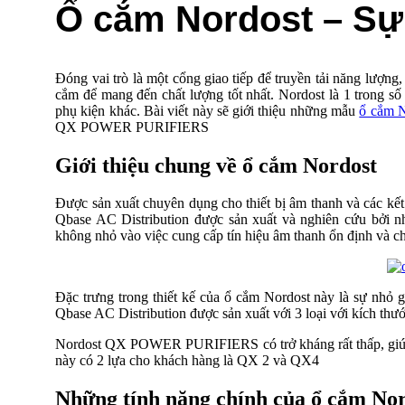
Ổ cắm Nordost – Sự 
Đóng vai trò là một cổng giao tiếp để truyền tải năng lượng
cắm để mang đến chất lượng tốt nhất. Nordost là 1 trong số
phụ kiện khác. Bài viết này sẽ giới thiệu những mẫu
ổ cắm N
QX POWER PURIFIERS
Giới thiệu chung về ổ cắm Nordost
Được sản xuất chuyên dụng cho thiết bị âm thanh và các kết 
Qbase AC Distribution được sản xuất và nghiên cứu bởi n
không nhỏ vào việc cung cấp tín hiệu âm thanh ổn định và c
Đặc trưng trong thiết kế của ổ cắm Nordost này là sự nhỏ g
Qbase AC Distribution được sản xuất với 3 loại với kích t
Nordost QX POWER PURIFIERS có trở kháng rất thấp, giúp tí
này có 2 lựa cho khách hàng là QX 2 và QX4
Những tính năng chính của ổ cắm No