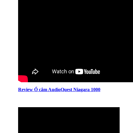
Review Ổ cắm AudioQuest Niagara 1000