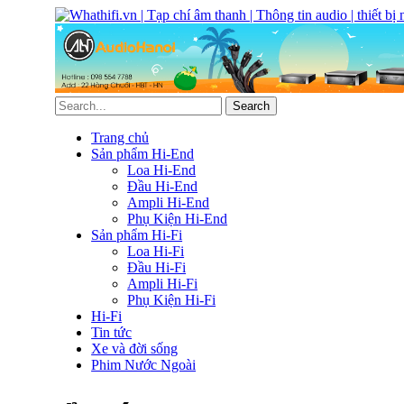
Trang chủ
Sản phẩm Hi-End
Loa Hi-End
Đầu Hi-End
Ampli Hi-End
Phụ Kiện Hi-End
Sản phẩm Hi-Fi
Loa Hi-Fi
Đầu Hi-Fi
Ampli Hi-Fi
Phụ Kiện Hi-Fi
Hi-Fi
Tin tức
Xe và đời sống
Phim Nước Ngoài