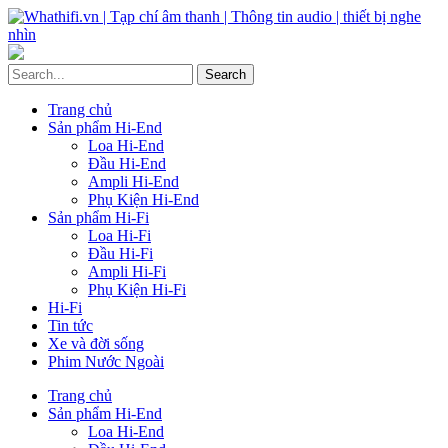
Trang chủ
Sản phẩm Hi-End
Loa Hi-End
Đầu Hi-End
Ampli Hi-End
Phụ Kiện Hi-End
Sản phẩm Hi-Fi
Loa Hi-Fi
Đầu Hi-Fi
Ampli Hi-Fi
Phụ Kiện Hi-Fi
Hi-Fi
Tin tức
Xe và đời sống
Phim Nước Ngoài
Trang chủ
Sản phẩm Hi-End
Loa Hi-End