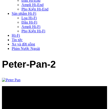
Đầu Hi-End
Ampli Hi-End
Phụ Kiện Hi-End
Sản phẩm Hi-Fi
Loa Hi-Fi
Đầu Hi-Fi
Ampli Hi-Fi
Phụ Kiện Hi-Fi
Hi-Fi
Tin tức
Xe và đời sống
Phim Nước Ngoài
Peter-Pan-2