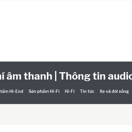
í âm thanh | Thông tin audio
hẩm Hi-End
Sản phẩm Hi-Fi
Hi-Fi
Tin tức
Xe và đời sống