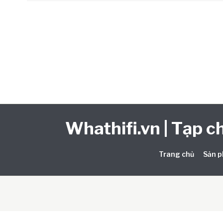
Whathifi.vn | Tạp ch
Trang chủ
Sản p