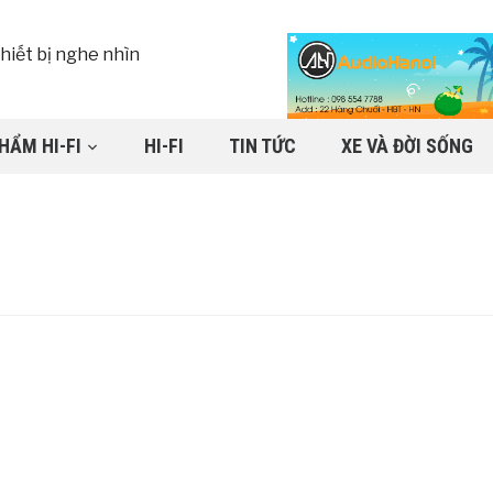
HẨM HI-FI
HI-FI
TIN TỨC
XE VÀ ĐỜI SỐNG