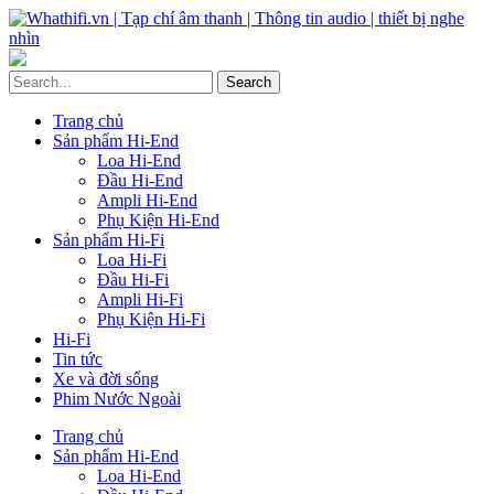
Trang chủ
Sản phẩm Hi-End
Loa Hi-End
Đầu Hi-End
Ampli Hi-End
Phụ Kiện Hi-End
Sản phẩm Hi-Fi
Loa Hi-Fi
Đầu Hi-Fi
Ampli Hi-Fi
Phụ Kiện Hi-Fi
Hi-Fi
Tin tức
Xe và đời sống
Phim Nước Ngoài
Trang chủ
Sản phẩm Hi-End
Loa Hi-End