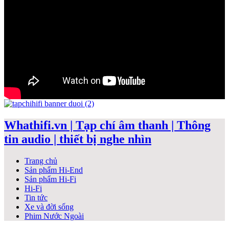
Whathifi.vn | Tạp chí âm thanh | Thông
tin audio | thiết bị nghe nhìn
Trang chủ
Sản phẩm Hi-End
Sản phẩm Hi-Fi
Hi-Fi
Tin tức
Xe và đời sống
Phim Nước Ngoài