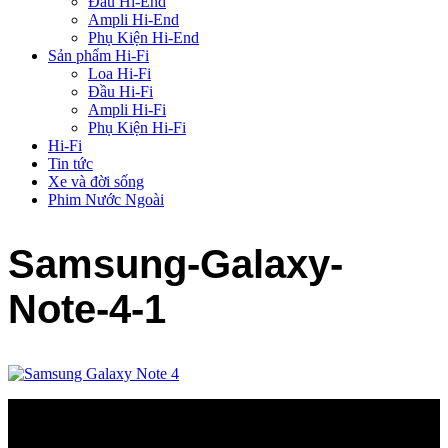
Đầu Hi-End
Ampli Hi-End
Phụ Kiện Hi-End
Sản phẩm Hi-Fi
Loa Hi-Fi
Đầu Hi-Fi
Ampli Hi-Fi
Phụ Kiện Hi-Fi
Hi-Fi
Tin tức
Xe và đời sống
Phim Nước Ngoài
Samsung-Galaxy-
Note-4-1