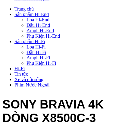
Trang chủ
Sản phẩm Hi-End
Loa Hi-End
Đầu Hi-End
Ampli Hi-End
Phụ Kiện Hi-End
Sản phẩm Hi-Fi
Loa Hi-Fi
Đầu Hi-Fi
Ampli Hi-Fi
Phụ Kiện Hi-Fi
Hi-Fi
Tin tức
Xe và đời sống
Phim Nước Ngoài
SONY BRAVIA 4K
DÒNG X8500C-3