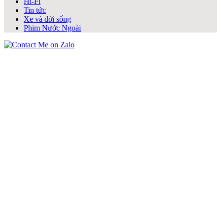
Hi-Fi
Tin tức
Xe và đời sống
Phim Nước Ngoài