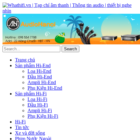
Trang chủ
Sản phẩm Hi-End
Loa Hi-End
Đầu Hi-End
Ampli Hi-End
Phụ Kiện Hi-End
Sản phẩm Hi-Fi
Loa Hi-Fi
Đầu Hi-Fi
Ampli Hi-Fi
Phụ Kiện Hi-Fi
Hi-Fi
Tin tức
Xe và đời sống
Phim Nước Ngoài