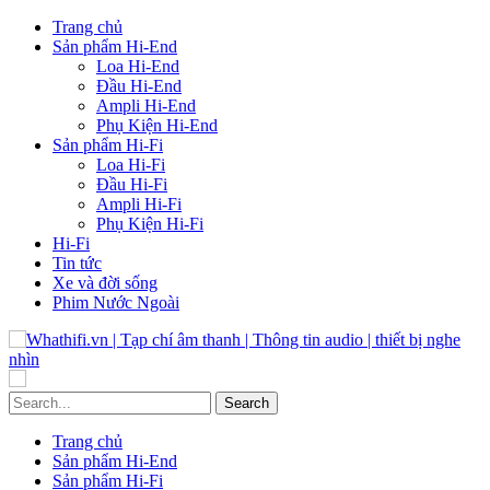
Trang chủ
Sản phẩm Hi-End
Loa Hi-End
Đầu Hi-End
Ampli Hi-End
Phụ Kiện Hi-End
Sản phẩm Hi-Fi
Loa Hi-Fi
Đầu Hi-Fi
Ampli Hi-Fi
Phụ Kiện Hi-Fi
Hi-Fi
Tin tức
Xe và đời sống
Phim Nước Ngoài
Trang chủ
Sản phẩm Hi-End
Sản phẩm Hi-Fi