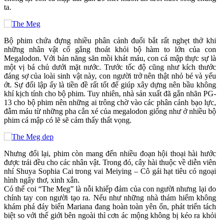
ta.
Bộ phim chứa đựng nhiều phân cảnh đuổi bắt rất nghẹt thở khi
những nhân vật cố gắng thoát khỏi bộ hàm to lớn của con
Megalodon. Với bản năng săn mồi khát máu, con cá mập thực sự là
một vị bá chủ dưới mặt nước. Trước tốc độ cũng như kích thước
đáng sợ của loài sinh vật này, con người trở nên thật nhỏ bé và yếu
ớt. Sự đối lập ấy là tiền đề rất tốt để giúp xây dựng nên bầu không
khí kịch tính cho bộ phim. Tuy nhiên, nhà sản xuất đã gắn nhãn PG-
13 cho bộ phim nên những ai trông chờ vào các phân cảnh bạo lực,
đẫm máu từ những pha cắn xé của megalodon giống như ở nhiều bộ
phim cá mập có lẽ sẽ cảm thấy thất vọng.
Nhưng đổi lại, phim còn mang đến nhiều đoạn hội thoại hài hước
được trải đều cho các nhân vật. Trong đó, cây hài thuộc về diễn viên
nhí Shuya Sophia Cai trong vai Meiying – Cô gái hạt tiêu có ngoại
hình ngây thơ, xinh xắn.
Có thể coi “The Meg” là nỗi khiếp đảm của con người nhưng lại do
chính tay con người tạo ra. Nếu như những nhà thám hiểm không
khám phá đáy biển Mariana đang hoàn toàn yên ổn, phát triển tách
biệt so với thế giới bên ngoài thì cơn ác mộng không bị kéo ra khỏi