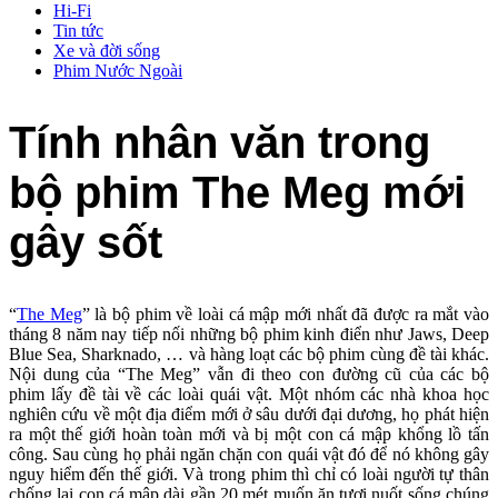
Hi-Fi
Tin tức
Xe và đời sống
Phim Nước Ngoài
Tính nhân văn trong
bộ phim The Meg mới
gây sốt
“
The Meg
” là bộ phim về loài cá mập mới nhất đã được ra mắt vào
tháng 8 năm nay tiếp nối những bộ phim kinh điển như Jaws, Deep
Blue Sea, Sharknado, … và hàng loạt các bộ phim cùng đề tài khác.
Nội dung của “The Meg” vẫn đi theo con đường cũ của các bộ
phim lấy đề tài về các loài quái vật. Một nhóm các nhà khoa học
nghiên cứu về một địa điểm mới ở sâu dưới đại dương, họ phát hiện
ra một thế giới hoàn toàn mới và bị một con cá mập khổng lồ tấn
công. Sau cùng họ phải ngăn chặn con quái vật đó để nó không gây
nguy hiểm đến thế giới. Và trong phim thì chỉ có loài người tự thân
chống lại con cá mập dài gần 20 mét muốn ăn tươi nuốt sống chúng