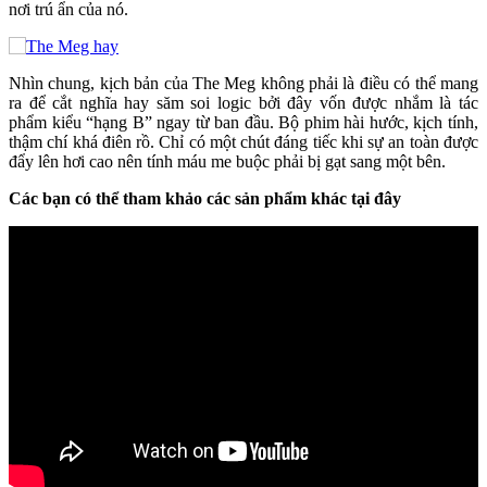
nơi trú ẩn của nó.
Nhìn chung, kịch bản của The Meg không phải là điều có thể mang
ra để cắt nghĩa hay săm soi logic bởi đây vốn được nhắm là tác
phẩm kiểu “hạng B” ngay từ ban đầu. Bộ phim hài hước, kịch tính,
thậm chí khá điên rồ. Chỉ có một chút đáng tiếc khi sự an toàn được
đẩy lên hơi cao nên tính máu me buộc phải bị gạt sang một bên.
Các bạn có thể tham khảo các sản phẩm khác tại đây