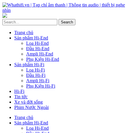
Trang chủ
Sản phẩm Hi-End
Loa Hi-End
Đầu Hi-End
Ampli Hi-End
Phụ Kiện Hi-End
Sản phẩm Hi-Fi
Loa Hi-Fi
Đầu Hi-Fi
Ampli Hi-Fi
Phụ Kiện Hi-Fi
Hi-Fi
Tin tức
Xe và đời sống
Phim Nước Ngoài
Trang chủ
Sản phẩm Hi-End
Loa Hi-End