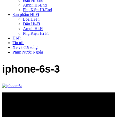
Đầu Hi-End
Ampli Hi-End
Phụ Kiện Hi-End
Sản phẩm Hi-Fi
Loa Hi-Fi
Đầu Hi-Fi
Ampli Hi-Fi
Phụ Kiện Hi-Fi
Hi-Fi
Tin tức
Xe và đời sống
Phim Nước Ngoài
iphone-6s-3