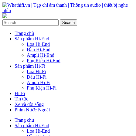
Trang chủ
Sản phẩm Hi-End
Loa Hi-End
Đầu Hi-End
Ampli Hi-End
Phụ Kiện Hi-End
Sản phẩm Hi-Fi
Loa Hi-Fi
Đầu Hi-Fi
Ampli Hi-Fi
Phụ Kiện Hi-Fi
Hi-Fi
Tin tức
Xe và đời sống
Phim Nước Ngoài
Trang chủ
Sản phẩm Hi-End
Loa Hi-End