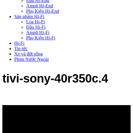
Đầu Hi-End
Ampli Hi-End
Phụ Kiện Hi-End
Sản phẩm Hi-Fi
Loa Hi-Fi
Đầu Hi-Fi
Ampli Hi-Fi
Phụ Kiện Hi-Fi
Hi-Fi
Tin tức
Xe và đời sống
Phim Nước Ngoài
tivi-sony-40r350c.4