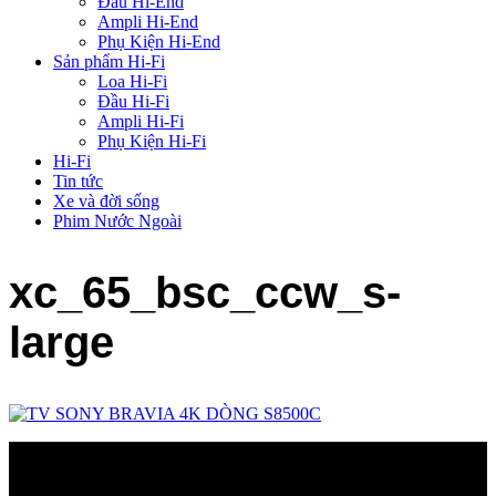
Đầu Hi-End
Ampli Hi-End
Phụ Kiện Hi-End
Sản phẩm Hi-Fi
Loa Hi-Fi
Đầu Hi-Fi
Ampli Hi-Fi
Phụ Kiện Hi-Fi
Hi-Fi
Tin tức
Xe và đời sống
Phim Nước Ngoài
xc_65_bsc_ccw_s-
large