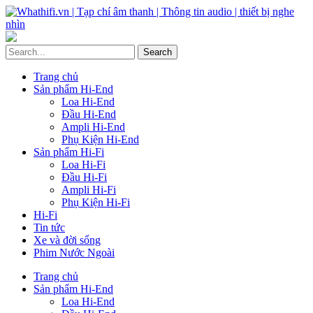
Trang chủ
Sản phẩm Hi-End
Loa Hi-End
Đầu Hi-End
Ampli Hi-End
Phụ Kiện Hi-End
Sản phẩm Hi-Fi
Loa Hi-Fi
Đầu Hi-Fi
Ampli Hi-Fi
Phụ Kiện Hi-Fi
Hi-Fi
Tin tức
Xe và đời sống
Phim Nước Ngoài
Trang chủ
Sản phẩm Hi-End
Loa Hi-End