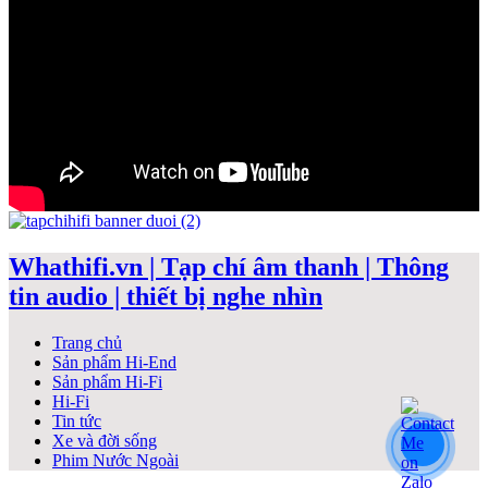
Whathifi.vn | Tạp chí âm thanh | Thông
tin audio | thiết bị nghe nhìn
Trang chủ
Sản phẩm Hi-End
Sản phẩm Hi-Fi
Hi-Fi
Tin tức
Xe và đời sống
Phim Nước Ngoài