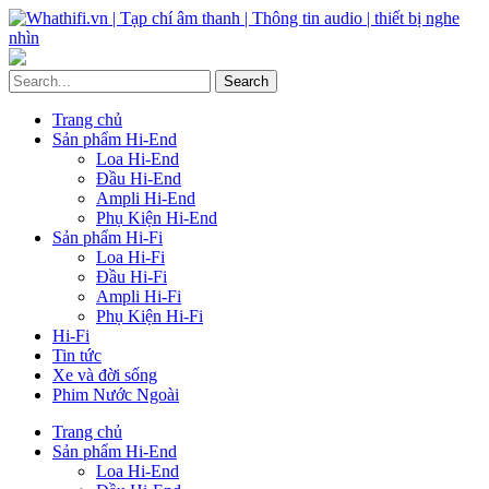
Trang chủ
Sản phẩm Hi-End
Loa Hi-End
Đầu Hi-End
Ampli Hi-End
Phụ Kiện Hi-End
Sản phẩm Hi-Fi
Loa Hi-Fi
Đầu Hi-Fi
Ampli Hi-Fi
Phụ Kiện Hi-Fi
Hi-Fi
Tin tức
Xe và đời sống
Phim Nước Ngoài
Trang chủ
Sản phẩm Hi-End
Loa Hi-End