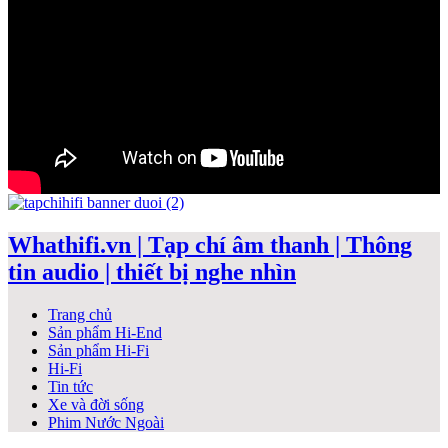
Whathifi.vn | Tạp chí âm thanh | Thông
tin audio | thiết bị nghe nhìn
Trang chủ
Sản phẩm Hi-End
Sản phẩm Hi-Fi
Hi-Fi
Tin tức
Xe và đời sống
Phim Nước Ngoài