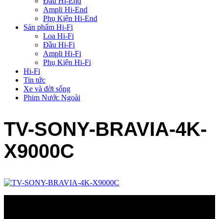
Đầu Hi-End
Ampli Hi-End
Phụ Kiện Hi-End
Sản phẩm Hi-Fi
Loa Hi-Fi
Đầu Hi-Fi
Ampli Hi-Fi
Phụ Kiện Hi-Fi
Hi-Fi
Tin tức
Xe và đời sống
Phim Nước Ngoài
TV-SONY-BRAVIA-4K-
X9000C