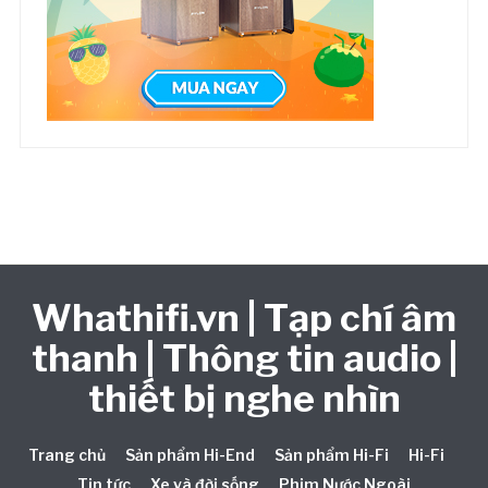
Whathifi.vn | Tạp chí âm
thanh | Thông tin audio |
thiết bị nghe nhìn
Trang chủ
Sản phẩm Hi-End
Sản phẩm Hi-Fi
Hi-Fi
Tin tức
Xe và đời sống
Phim Nước Ngoài