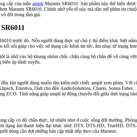
âng cấp của mẫu
ampli
Marantz SR6010. Sản phẩm này thể hiện được 
ẻ hơn Marantz SR6010. Chính nhờ yếu tố này mà dân mê phim ưa chuộ
ô đối trong tầm giá.
z SR6011
6010 trước đó. Nếu người dùng thực sự chú ý thì điểm khác biệt nằm 
 kết nối giúp cho việc sử dụng các kênh tin tức, âm nhạc từ mạng Inte
ốt là nhờ vào bộ khung nhôm chắc chắn cùng bộ chân đế vô cùng vững 
g biến áp hình xuyến.
ng đầu khi người dùng muốn tìm kiếm một chiếc ampli xem phim. Với 
, Klipsch, Emotiva, Dali cho đến AudioSolutions, Chario, Sonus Faber
ện năng ECO. Tính năng giúp ampli tự động chuyển đổi giữa tình trạn
.
cấp có độ chân thực, tự nhiên như ở cuộc sống đời thường. Phòng ng
 định dạng âm thanh hiện đại khác như: DTS, DTS-HD, TrueHD, DTS
gười dùng cần đợi những bản cập nhật tiếp theo của Marantz.