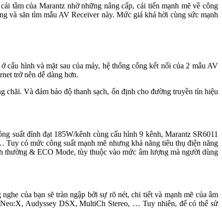
cái tầm của Marantz nhờ những nâng cấp, cải tiến mạnh mẽ về công
ng và săn tìm mẫu AV Receiver này. Mức giá khá hời cùng sức mạnh
ở cấu hình và mặt sau của máy, hệ thống cổng kết nối của 2 mẫu AV
rnet trở nên dễ dàng hơn.
chãi. Và đảm bảo độ thanh sạch, ổn định cho đường truyền tín hiệu
công suất đỉnh đạt 185W/kênh cùng cấu hình 9 kênh, Marantz SR6011
, … Tuy có mức công suất mạnh mẽ nhưng khả năng tiêu thụ điện năng
g bình thường & ECO Mode, tùy thuộc vào mức âm lượng mà người dùng
he của bạn sẽ tràn ngập bởi sự rõ nét, chi tiết và mạnh mẽ của âm
-Neo:X, Audyssey DSX, MultiCh Stereo, … Tuy nhiên, để có thể sử