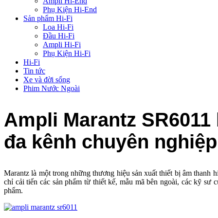
Ampli Hi-End
Phụ Kiện Hi-End
Sản phẩm Hi-Fi
Loa Hi-Fi
Đầu Hi-Fi
Ampli Hi-Fi
Phụ Kiện Hi-Fi
Hi-Fi
Tin tức
Xe và đời sống
Phim Nước Ngoài
Ampli Marantz SR6011 
đa kênh chuyên nghiệp
Marantz là một trong những thương hiệu sản xuất thiết bị âm thanh 
chỉ cải tiến các sản phẩm từ thiết kế, mẫu mã bên ngoài, các kỹ sư
phẩm.