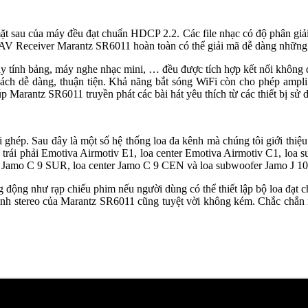
à mặt sau của máy đều đạt chuẩn HDCP 2.2. Các file nhạc có độ phâ
V Receiver Marantz SR6011 hoàn toàn có thể giải mã dễ dàng những f
máy tính bảng, máy nghe nhạc mini, … đều được tích hợp kết nối khôn
cách dễ dàng, thuận tiện. Khả năng bắt sóng WiFi còn cho phép ampli
Marantz SR6011 truyền phát các bài hát yêu thích từ các thiết bị sử d
 ghép. Sau đây là một số hệ thống loa đa kênh mà chúng tôi giới thi
 trái phải Emotiva Airmotiv E1, loa center Emotiva Airmotiv C1, loa
hải Jamo C 9 SUR, loa center Jamo C 9 CEN và loa subwoofer Jamo J 1
 động như rạp chiếu phim nếu người dùng có thể thiết lập bộ loa đạt
 thanh stereo của Marantz SR6011 cũng tuyệt vời không kém. Chắc chắn 