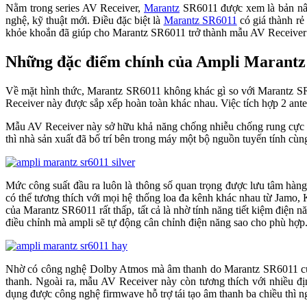
Nằm trong series AV Receiver,
Marantz
SR6011 được xem là bản n
nghệ, kỹ thuật mới. Điều đặc biệt là
Marantz SR6011
có giá thành r
khỏe khoắn đã giúp cho Marantz SR6011 trở thành mẫu AV Receiver v
Những đặc điểm chính của Ampli Marant
Về mặt hình thức, Marantz SR6011 không khác gì so với Marantz SR
Receiver này được sắp xếp hoàn toàn khác nhau. Việc tích hợp 2 anten
Mẫu AV Receiver này sở hữu khả năng chống nhiễu chống rung cực t
thì nhà sản xuất đã bố trí bên trong máy một bộ nguồn tuyến tính cùn
Mức công suất đầu ra luôn là thông số quan trọng được lưu tâm hà
có thể tương thích với mọi hệ thống loa đa kênh khác nhau từ Jamo
của Marantz SR6011 rất thấp, tất cả là nhờ tính năng tiết kiệm đi
điều chỉnh mà ampli sẽ tự động cân chỉnh điện năng sao cho phù hợp
Nhờ có công nghệ Dolby Atmos mà âm thanh do Marantz SR6011 cung 
thanh. Ngoài ra, mẫu AV Receiver này còn tương thích với nhiều
dụng được công nghệ firmwave hỗ trợ tái tạo âm thanh ba chiều thì n