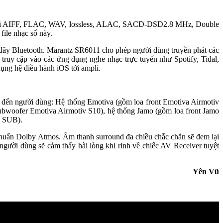
n giải AIFF, FLAC, WAV, lossless, ALAC, SACD-DSD2.8 MHz, Double
ile nhạc số này.
g dây Bluetooth. Marantz SR6011 cho phép người dùng truyền phát các
 truy cập vào các ứng dụng nghe nhạc trực tuyến như Spotify, Tidal,
ụng hệ điều hành iOS tới ampli.
ệu đến người dùng: Hệ thống Emotiva (gồm loa front Emotiva Airmotiv
 subwoofer Emotiva Airmotiv S10), hệ thống Jamo (gồm loa front Jamo
0 SUB).
 chuẩn Dolby Atmos. Âm thanh surround đa chiều chắc chắn sẽ đem lại
người dùng sẽ cảm thấy hài lòng khi rinh về chiếc AV Receiver tuyệt
Yên Vũ