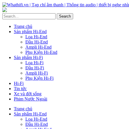
Trang chủ
Sản phẩm Hi-End
Loa Hi-End
Đầu Hi-End
Ampli Hi-End
Phụ Kiện Hi-End
Sản phẩm Hi-Fi
Loa Hi-Fi
Đầu Hi-Fi
Ampli Hi-Fi
Phụ Kiện Hi-Fi
Hi-Fi
Tin tức
Xe và đời sống
Phim Nước Ngoài
Trang chủ
Sản phẩm Hi-End
Loa Hi-End
Đầu Hi-End