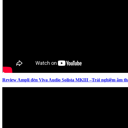
Review Ampli đèn Viva Audio Solista MKIII –Trải nghiệm âm t