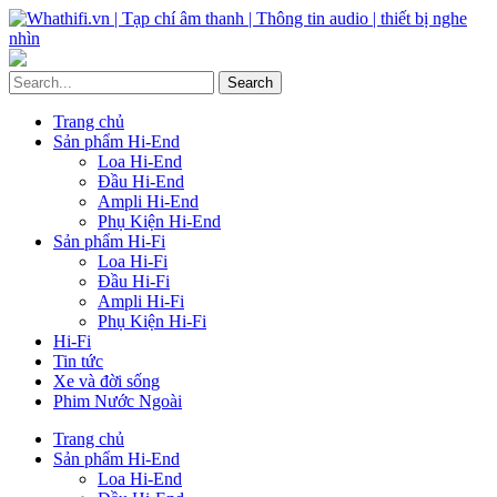
Trang chủ
Sản phẩm Hi-End
Loa Hi-End
Đầu Hi-End
Ampli Hi-End
Phụ Kiện Hi-End
Sản phẩm Hi-Fi
Loa Hi-Fi
Đầu Hi-Fi
Ampli Hi-Fi
Phụ Kiện Hi-Fi
Hi-Fi
Tin tức
Xe và đời sống
Phim Nước Ngoài
Trang chủ
Sản phẩm Hi-End
Loa Hi-End