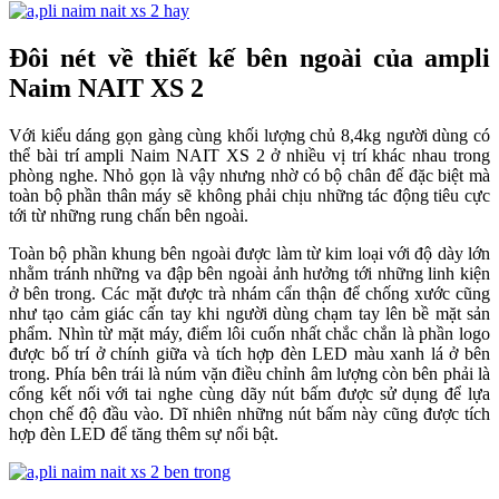
Đôi nét về thiết kế bên ngoài của ampli
Naim NAIT XS 2
Với kiểu dáng gọn gàng cùng khối lượng chủ 8,4kg người dùng có
thể bài trí ampli Naim NAIT XS 2 ở nhiều vị trí khác nhau trong
phòng nghe. Nhỏ gọn là vậy nhưng nhờ có bộ chân đế đặc biệt mà
toàn bộ phần thân máy sẽ không phải chịu những tác động tiêu cực
tới từ những rung chấn bên ngoài.
Toàn bộ phần khung bên ngoài được làm từ kim loại với độ dày lớn
nhằm tránh những va đập bên ngoài ảnh hưởng tới những linh kiện
ở bên trong. Các mặt được trà nhám cẩn thận để chống xước cũng
như tạo cảm giác cấn tay khi người dùng chạm tay lên bề mặt sản
phẩm. Nhìn từ mặt máy, điểm lôi cuốn nhất chắc chắn là phần logo
được bố trí ở chính giữa và tích hợp đèn LED màu xanh lá ở bên
trong. Phía bên trái là núm vặn điều chỉnh âm lượng còn bên phải là
cổng kết nối với tai nghe cùng dãy nút bấm được sử dụng để lựa
chọn chế độ đầu vào. Dĩ nhiên những nút bấm này cũng được tích
hợp đèn LED để tăng thêm sự nổi bật.