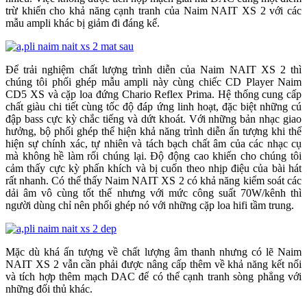
trừ khiến cho khả năng cạnh tranh của Naim NAIT XS 2 với các
mẫu ampli khác bị giảm đi đáng kể.
Để trải nghiệm chất lượng trình diễn của Naim NAIT XS 2 thì
chúng tôi phối ghép mẫu ampli này cùng chiếc CD Player Naim
CD5 XS và cặp loa đứng Chario Reflex Prima. Hệ thống cung cấp
chất giàu chi tiết cùng tốc độ đáp ứng linh hoạt, đặc biệt những cú
đập bass cực kỳ chắc tiếng và dứt khoát. Với những bản nhạc giao
hưởng, bộ phối ghép thể hiện khả năng trình diễn ấn tượng khi thể
hiện sự chính xác, tự nhiên và tách bạch chất âm của các nhạc cụ
mà không hề làm rối chúng lại. Độ động cao khiến cho chúng tôi
cảm thấy cực kỳ phấn khích và bị cuốn theo nhịp điệu của bài hát
rất nhanh. Có thể thấy Naim NAIT XS 2 có khả năng kiểm soát các
dải âm vô cùng tốt thế nhưng với mức công suất 70W/kênh thì
người dùng chỉ nên phối ghép nó với những cặp loa hifi tầm trung.
Mặc dù khá ấn tượng về chất lượng âm thanh nhưng có lẽ Naim
NAIT XS 2 vẫn cần phải được nâng cấp thêm về khả năng kết nối
và tích hợp thêm mạch DAC để có thể cạnh tranh sòng phẳng với
những đối thủ khác.