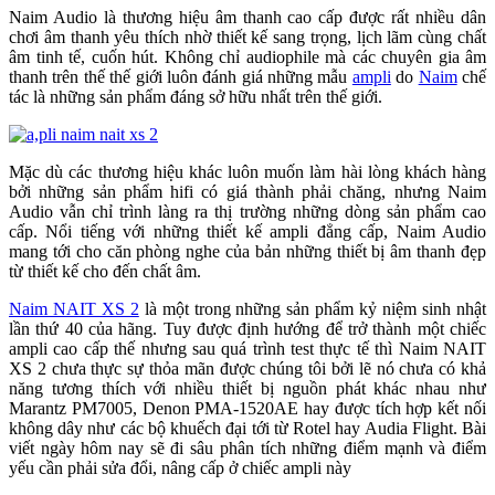
Naim Audio là thương hiệu âm thanh cao cấp được rất nhiều dân
chơi âm thanh yêu thích nhờ thiết kế sang trọng, lịch lãm cùng chất
âm tinh tế, cuốn hút. Không chỉ audiophile mà các chuyên gia âm
thanh trên thế thế giới luôn đánh giá những mẫu
ampli
do
Naim
chế
tác là những sản phẩm đáng sở hữu nhất trên thế giới.
Mặc dù các thương hiệu khác luôn muốn làm hài lòng khách hàng
bởi những sản phẩm hifi có giá thành phải chăng, nhưng Naim
Audio vẫn chỉ trình làng ra thị trường những dòng sản phẩm cao
cấp. Nổi tiếng với những thiết kế ampli đẳng cấp, Naim Audio
mang tới cho căn phòng nghe của bản những thiết bị âm thanh đẹp
từ thiết kế cho đến chất âm.
Naim NAIT XS 2
là một trong những sản phẩm kỷ niệm sinh nhật
lần thứ 40 của hãng. Tuy được định hướng để trở thành một chiếc
ampli cao cấp thế nhưng sau quá trình test thực tế thì Naim NAIT
XS 2 chưa thực sự thỏa mãn được chúng tôi bởi lẽ nó chưa có khả
năng tương thích với nhiều thiết bị nguồn phát khác nhau như
Marantz PM7005, Denon PMA-1520AE hay được tích hợp kết nối
không dây như các bộ khuếch đại tới từ Rotel hay Audia Flight. Bài
viết ngày hôm nay sẽ đi sâu phân tích những điểm mạnh và điểm
yếu cần phải sửa đổi, nâng cấp ở chiếc ampli này