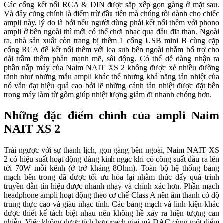
Các cổng kết nối RCA & DIN được sắp xếp gọn gàng ở mặt sau.
Và đây cũng chính là điểm trừ đầu tiên mà chúng tôi dành cho chiếc
ampli này, lý do là bởi nếu người dùng phải kết nối thêm với phono
ampli ở bên ngoài thì mới có thể chơi nhạc qua đầu đĩa than. Ngoài
ra, nhà sản xuất còn trang bị thêm 1 cổng USB mini B cùng cặp
cổng RCA để kết nối thêm với loa sub bên ngoài nhằm bổ trợ cho
dải trầm thêm phần mạnh mẽ, sôi động. Có thể dễ dàng nhận ra
phần nắp máy của Naim NAIT XS 2 không được xẻ nhiều đường
rãnh như những mẫu ampli khác thế nhưng khả năng tản nhiệt của
nó vẫn đạt hiệu quả cao bởi lẽ những cánh tản nhiệt được đặt bên
trong máy làm từ gốm giúp nhiệt lượng giảm đi nhanh chóng hơn.
Những đặc điểm chính của ampli Naim
NAIT XS 2
Trái ngược với sự thanh lịch, gọn gàng bên ngoài, Naim NAIT XS
2 có hiệu suất hoạt động đáng kinh ngạc khi có công suất đầu ra lên
tới 70W mỗi kênh (ở trở kháng 8Ohm). Toàn bộ hệ thống bảng
mạch bên trong đã được tối ưu hóa lại nhằm thúc đẩy quá trình
truyền dẫn tín hiệu được nhanh nhạy và chính xác hơn. Phần mạch
headphone ampli hoạt động theo cơ chế Class A nên âm thanh có độ
trung thực cao và giàu nhạc tính. Các bảng mạch và linh kiện khác
được thiết kế tách biệt nhau nên không hề xảy ra hiện tượng can
nhiễu. Việc không được tích hợp mạch giải mã DAC cũng một điểm