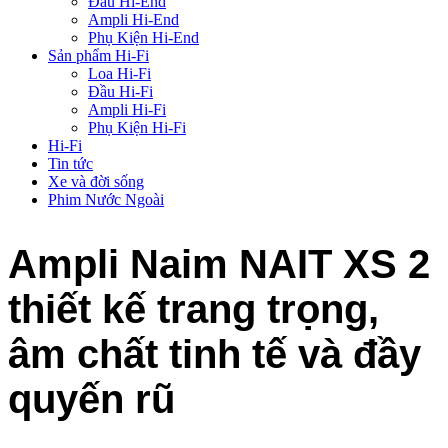
Đầu Hi-End
Ampli Hi-End
Phụ Kiện Hi-End
Sản phẩm Hi-Fi
Loa Hi-Fi
Đầu Hi-Fi
Ampli Hi-Fi
Phụ Kiện Hi-Fi
Hi-Fi
Tin tức
Xe và đời sống
Phim Nước Ngoài
Ampli Naim NAIT XS 2
thiết kế trang trọng,
âm chất tinh tế và đầy
quyến rũ