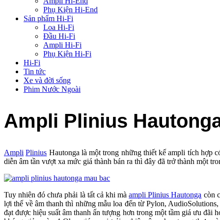
Ampli Hi-End
Phụ Kiện Hi-End
Sản phẩm Hi-Fi
Loa Hi-Fi
Đầu Hi-Fi
Ampli Hi-Fi
Phụ Kiện Hi-Fi
Hi-Fi
Tin tức
Xe và đời sống
Phim Nước Ngoài
Ampli Plinius Hautonga 
Ampli
Plinius
Hautonga là một trong những thiết kế ampli tích hợp có
diễn âm tần vượt xa mức giá thành bán ra thì đây đã trở thành một tr
Tuy nhiên đó chưa phải là tất cả khi mà
ampli Plinius Hautonga
còn c
lợi thế về âm thanh thì những mẫu loa đến từ Pylon, AudioSolution
đạt được hiệu suất âm thanh ấn tượng hơn trong một tầm giá ưu đãi 