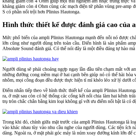
kháng giảm còn 4 Ohm giúp mọi trải nghiệm âm nhạc trung thực và 
kháng giảm còn 4 Ohm cùng các mạch điện tử phân vùng pre-amp được 
S có phần nổi trội hơn Plinius Hautonga.
Hình thức thiết kế được đánh giá cao của 
Mức phổ biến của ampli Plinius Hautonga mạnh đến nỗi nó được chào 
lớn cũng như người dùng trên toàn cầu. Điển hình là sản phẩm ampli
Absolute Sound đánh giá. Có thể nói đây là một điều đáng tự hào mà
Người dùng sẽ phải choáng ngợp ngay lần đầu tiên chạm mắt với amp
những đường cong mềm mại ở hai cạnh bên giúp nó có thể hài hòa vớ
nhôm, mọi công đoạn đều được thực hiện tỉ mỉ khéo léo xử lý dưới c
Điểm nhấn tiếp theo về hình thức thiết kế của ampli Plinius Hauton
ra, ở mặt sau còn có hệ thống các cổng kết nối chia làm hai kênh t
trụ tròn chắc chắn bằng kim loại không gỉ với ưu điểm nổi bật là có 
Trong khi đó, chính giữa mặt trước của ampli Plinius Hautonga là 
vào khác nhau tùy vào nhu cầu nghe của người dùng. Các tiện ích n
dàng. Ngoài ra, ở mặt phải góc máy là núm xoay đường kính lớn để c