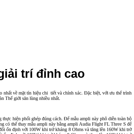
ải trí đỉnh cao
hất về mặt tín hiệu chi tiết và chính xác. Đặc biệt, với ưu thế trình
àn Thế giới săn lùng nhiều nhất.
ng thực hiện phối ghép đúng cách. Để mẫu ampli này phô diễn toàn bộ
ng có thể thay mẫu ampli này bằng ampli Audia Flight FL Three S để
 đối ổn định với 100W khi trở kháng 8 Ohms và tăng lên 160W khi trở