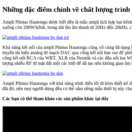
Những đặc điểm chính về chất lượng trình
Ampli Plinius Hautonga được biết đến là mẫu ampli tích hợp hai kên
xuống còn 200W/kênh, trong dải tần âm thanh từ 20Hz đến 20kHz, cho
Khả năng kết nối của ampli Plinius Hautonga cũng vô cùng đã dạng k
truyền tín hiệu analog từ mạch DAC qua cổng kết nối line out để ph
cổng kết nối RCA của WBT, XLR của Neutrik và các đầu nối loa WBT đ
tượng nhiễu RF từ mặt đất một các triệt để đã tạo nên không gian â
Ampli Plinius Hautonga với khả năng trình diễn tốt đi kèm thiết k
đắt đỏ, nên mọi người dùng đều có thể sắm riêng mẫu thiết bị này cho
Các bạn có thể tham khảo các sản phẩm khác tại đây