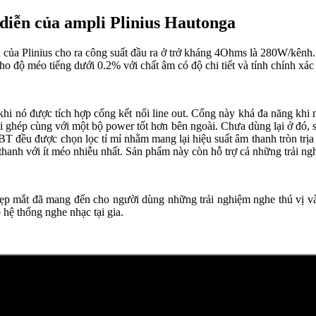
 diễn của ampli Plinius Hautonga
h của Plinius cho ra công suất đầu ra ở trở kháng 4Ohms là 280W/kênh
 độ méo tiếng dưới 0.2% với chất âm có độ chi tiết và tính chính xác 
hi nó được tích hợp cổng kết nối line out. Cổng này khá đa năng khi n
ối ghép cùng với một bộ power tốt hơn bên ngoài. Chưa dùng lại ở đó, 
ều được chọn lọc tỉ mỉ nhằm mang lại hiệu suất âm thanh tròn trịa n
m thanh với ít méo nhiễu nhất. Sản phẩm này còn hỗ trợ cả những trải
ế đẹp mắt đã mang đến cho người dùng những trải nghiệm nghe thú vị v
 hệ thống nghe nhạc tại gia.