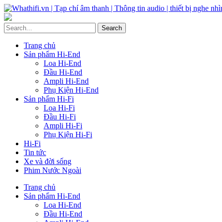
Trang chủ
Sản phẩm Hi-End
Loa Hi-End
Đầu Hi-End
Ampli Hi-End
Phụ Kiện Hi-End
Sản phẩm Hi-Fi
Loa Hi-Fi
Đầu Hi-Fi
Ampli Hi-Fi
Phụ Kiện Hi-Fi
Hi-Fi
Tin tức
Xe và đời sống
Phim Nước Ngoài
Trang chủ
Sản phẩm Hi-End
Loa Hi-End
Đầu Hi-End