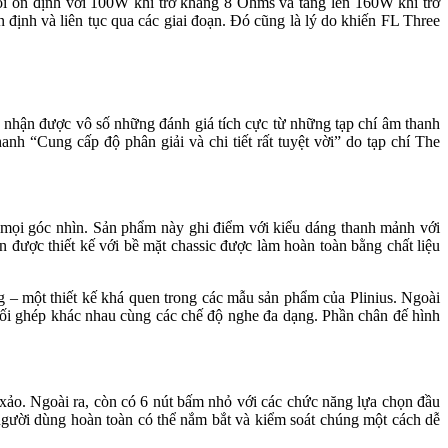
ối ổn định với 100W khi trở kháng 8 Ohms và tăng lên 160W khi trở
định và liên tục qua các giai đoạn. Đó cũng là lý do khiến FL Three
à nhận được vô số những đánh giá tích cực từ những tạp chí âm thanh
nh “Cung cấp độ phân giải và chi tiết rất tuyệt vời” do tạp chí The
ở mọi góc nhìn. Sản phẩm này ghi điểm với kiểu dáng thanh mảnh với
được thiết kế với bề mặt chassic được làm hoàn toàn bằng chất liệu
g – một thiết kế khá quen trong các mẫu sản phẩm của Plinius. Ngoài
phối ghép khác nhau cùng các chế độ nghe đa dạng. Phần chân đế hình
xảo. Ngoài ra, còn có 6 nút bấm nhỏ với các chức năng lựa chọn đầu
người dùng hoàn toàn có thể nắm bắt và kiểm soát chúng một cách dễ