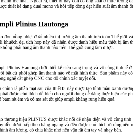
mạnh mẽ nhất. Ngoài ra, thiết bị này còn có ông suất ở mức tương đ
thiết kế dạng dual mono và hồi tiếp dòng đạt hiệu suất âm thanh ổn 
ampli Plinius Hautonga
đón nồng nhiệt ở rất nhiều thị trường âm thanh trên toàn Thế giới v
 khuếch đại tích hợp này đã nhận được danh hiệu mẫu thiết bị âm tha
 không phải hãng âm thanh nào trên Thế giới cũng làm được.
li Plinius Hautonga bởi thiết kế siêu sang trọng và vô cùng tinh tế 
i bất cứ phối ghép âm thanh nào về mặt hình thức. Sản phẩm này còn 
ông nghệ cắt ghép CNC cho độ chính xác tuyệt đối.
ga chính là phần mặt sau của thiết bị này được tạo hình màu xanh dươn
rái/phải được chú thích dễ hiểu cho người dùng dễ dàng thực hiện các 
độ bám rất êm và có ma sát tốt giúp ampli kháng rung hiệu quả.
logo thương hiệu PLINIUS được khắc nổi dễ nhận diện và vô cùng tinh 
ày đều được xếp theo hàng ngang và đều được chú thích rõ ràng nên 
hỉnh âm lượng, có chia khấc nhỏ nên vặn rất êm tay và nhạy bén.