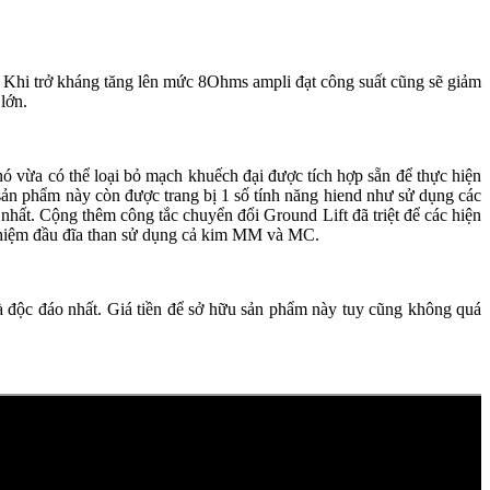
. Khi trở kháng tăng lên mức 8Ohms ampli đạt công suất cũng sẽ giảm
lớn.
ó vừa có thể loại bỏ mạch khuếch đại được tích hợp sẵn để thực hiện
sản phẩm này còn được trang bị 1 số tính năng hiend như sử dụng các
hất. Cộng thêm công tắc chuyển đổi Ground Lift đã triệt để các hiện
 nghiệm đầu đĩa than sử dụng cả kim MM và MC.
à độc đáo nhất. Giá tiền để sở hữu sản phẩm này tuy cũng không quá