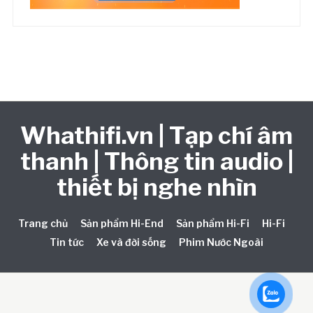
Whathifi.vn | Tạp chí âm
thanh | Thông tin audio |
thiết bị nghe nhìn
Trang chủ
Sản phẩm Hi-End
Sản phẩm Hi-Fi
Hi-Fi
Tin tức
Xe và đời sống
Phim Nước Ngoài