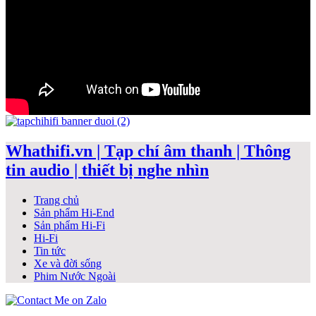
Whathifi.vn | Tạp chí âm thanh | Thông
tin audio | thiết bị nghe nhìn
Trang chủ
Sản phẩm Hi-End
Sản phẩm Hi-Fi
Hi-Fi
Tin tức
Xe và đời sống
Phim Nước Ngoài