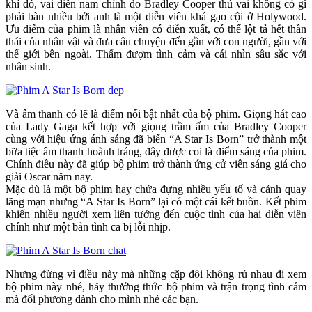
khí đó, vai diễn nam chính do Bradley Cooper thủ vai không có gì
phải bàn nhiều bởi anh là một diễn viên khá gạo cội ở Holywood.
Ưu điểm của phim là nhân viên có diễn xuất, có thể lột tả hết thần
thái của nhân vật và đưa câu chuyện đến gần với con người, gần với
thế giới bên ngoài. Thấm đượm tình cảm và cái nhìn sâu sắc với
nhân sinh.
Và âm thanh có lẽ là điểm nổi bật nhất của bộ phim. Giọng hát cao
của Lady Gaga kết hợp với giọng trầm ấm của Bradley Cooper
cùng với hiệu ứng ánh sáng đã biến “A Star Is Born” trở thành một
bữa tiệc âm thanh hoành tráng, đây được coi là điểm sáng của phim.
Chính điều này đã giúp bộ phim trở thành ứng cử viên sáng giá cho
giải Oscar năm nay.
Mặc dù là một bộ phim hay chứa đựng nhiều yếu tố và cảnh quay
lãng mạn nhưng “A Star Is Born” lại có một cái kết buồn. Kết phim
khiến nhiều người xem liên tưởng đến cuộc tình của hai diễn viên
chính như một bản tình ca bị lỗi nhịp.
Nhưng đừng vì điều này mà những cặp đôi không rủ nhau đi xem
bộ phim này nhé, hãy thưởng thức bộ phim và trận trọng tình cảm
mà đối phương dành cho mình nhé các bạn.