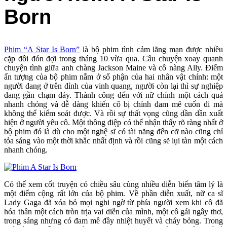
Born
Phim “A Star Is Born”
là bộ phim tình cảm lãng mạn được nhiều
cặp đôi đón đợi trong tháng 10 vừa qua. Câu chuyện xoay quanh
chuyện tình giữa anh chàng Jackson Maine và cô nàng Ally. Điểm
ấn tượng của bộ phim nằm ở số phận của hai nhân vật chính: một
người đang ở trên đỉnh của vinh quang, người còn lại thì sự nghiệp
đang gần chạm đáy. Thành công đến với nữ chính một cách quá
nhanh chóng và dễ dàng khiến cô bị chính đam mê cuốn đi mà
không thể kiểm soát được. Và rồi sự thất vọng cũng dần dần xuất
hiện ở người yêu cô. Một thông điệp có thể nhận thấy rõ ràng nhất ở
bộ phim đó là dù cho một nghệ sĩ có tài năng đến cỡ nào cũng chỉ
tỏa sáng vào một thời khắc nhất định và rồi cũng sẽ lụi tàn một cách
nhanh chóng.
Có thể xem cốt truyện có chiều sâu cùng nhiều diễn biến tâm lý là
một điểm cộng rất lớn của bộ phim. Về phần diễn xuất, nữ ca sĩ
Lady Gaga đã xóa bỏ mọi nghi ngờ từ phía người xem khi cô đã
hóa thân một cách tròn trịa vai diễn của mình, một cô gái ngây thơ,
trong sáng nhưng có đam mê đầy nhiệt huyết và cháy bỏng. Trong