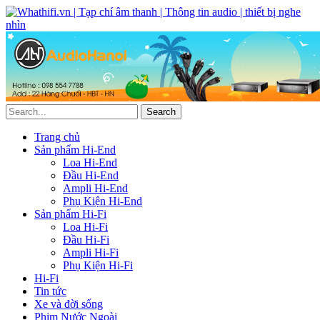
Trang chủ
Sản phẩm Hi-End
Loa Hi-End
Đầu Hi-End
Ampli Hi-End
Phụ Kiện Hi-End
Sản phẩm Hi-Fi
Loa Hi-Fi
Đầu Hi-Fi
Ampli Hi-Fi
Phụ Kiện Hi-Fi
Hi-Fi
Tin tức
Xe và đời sống
Phim Nước Ngoài