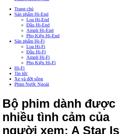
Trang chủ
Sản phẩm Hi-End
Loa Hi-End
Đầu Hi-End
Ampli Hi-End
Phụ Kiện Hi-End
Sản phẩm Hi-Fi
Loa Hi-Fi
Đầu Hi-Fi
Ampli Hi-Fi
Phụ Kiện Hi-Fi
Hi-Fi
Tin tức
Xe và đời sống
Phim Nước Ngoài
Bộ phim dành được
nhiều tình cảm của
người xem: A Star Is