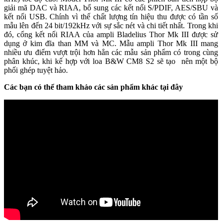
giải mã DAC và RIAA, bổ sung các kết nối S/PDIF, AES/SBU và
kết nối USB. Chính vì thế chất lượng tín hiệu thu được có tần số
mẫu lên đến 24 bit/192kHz với sự sắc nét và chi tiết nhất. Trong khi
đó, cổng kết nối RIAA của ampli Bladelius Thor Mk III được sử
dụng ở kim đĩa than MM và MC. Mẫu ampli Thor Mk III mang
nhiều ưu điểm vượt trội hơn hẳn các mẫu sản phẩm có trong cùng
phân khúc, khi kế hợp với loa B&W CM8 S2 sẽ tạo nên một bộ
phối ghép tuyệt hảo.
Các bạn có thể tham khảo các sản phẩm khác tại đây