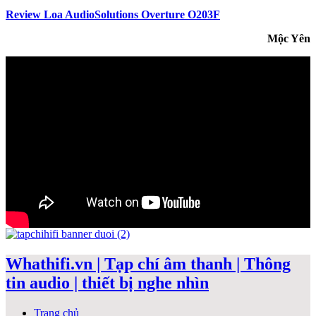
Review Loa AudioSolutions Overture O203F
Mộc Yên
Whathifi.vn | Tạp chí âm thanh | Thông
tin audio | thiết bị nghe nhìn
Trang chủ