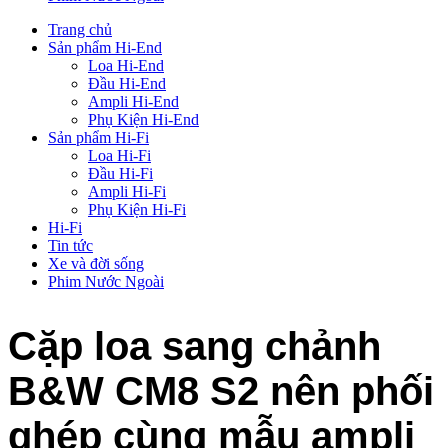
Trang chủ
Sản phẩm Hi-End
Loa Hi-End
Đầu Hi-End
Ampli Hi-End
Phụ Kiện Hi-End
Sản phẩm Hi-Fi
Loa Hi-Fi
Đầu Hi-Fi
Ampli Hi-Fi
Phụ Kiện Hi-Fi
Hi-Fi
Tin tức
Xe và đời sống
Phim Nước Ngoài
Cặp loa sang chảnh
B&W CM8 S2 nên phối
ghép cùng mẫu ampli