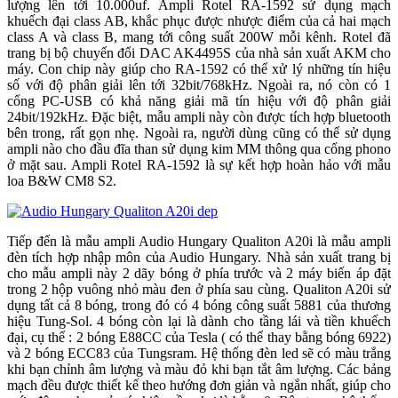
lượng lên tới 10.000uf. Ampli Rotel RA-1592 sử dụng mạch
khuếch đại class AB, khắc phục được nhược điểm của cả hai mạch
class A và class B, mang tới công suất 200W mỗi kênh. Rotel đã
trang bị bộ chuyển đổi DAC AK4495S của nhà sản xuất AKM cho
máy. Con chip này giúp cho RA-1592 có thể xử lý những tín hiệu
số với độ phân giải lên tới 32bit/768kHz. Ngoài ra, nó còn có 1
cổng PC-USB có khả năng giải mã tín hiệu với độ phân giải
24bit/192kHz. Đặc biệt, mẫu ampli này còn được tích hợp bluetooth
bên trong, rất gọn nhẹ. Ngoài ra, người dùng cũng có thể sử dụng
ampli nào cho đầu đĩa than sử dụng kim MM thông qua cổng phono
ở mặt sau. Ampli Rotel RA-1592 là sự kết hợp hoàn hảo với mẫu
loa B&W CM8 S2.
Tiếp đến là mẫu ampli Audio Hungary Qualiton A20i là mẫu ampli
đèn tích hợp nhập môn của Audio Hungary. Nhà sản xuất trang bị
cho mẫu ampli này 2 dãy bóng ở phía trước và 2 máy biến áp đặt
trong 2 hộp vuông nhỏ màu đen ở phía sau cùng. Qualiton A20i sử
dụng tất cả 8 bóng, trong đó có 4 bóng công suất 5881 của thương
hiệu Tung-Sol. 4 bóng còn lại là dành cho tầng lái và tiền khuếch
đại, cụ thể : 2 bóng E88CC của Tesla ( có thể thay bằng bóng 6922)
và 2 bóng ECC83 của Tungsram. Hệ thống đèn led sẽ có màu trắng
khi bạn chỉnh âm lượng và màu đỏ khi bạn tắt âm lượng. Các bảng
mạch đều được thiết kế theo hướng đơn giản và ngắn nhất, giúp cho