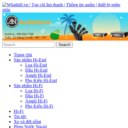
Trang chủ
Sản phẩm Hi-End
Loa Hi-End
Đầu Hi-End
Ampli Hi-End
Phụ Kiện Hi-End
Sản phẩm Hi-Fi
Loa Hi-Fi
Đầu Hi-Fi
Ampli Hi-Fi
Phụ Kiện Hi-Fi
Hi-Fi
Tin tức
Xe và đời sống
Phim Nước Ngoài