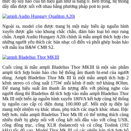
mức độ suy hao của tín hiệu gần như là bằng 0. Bên trong, hệ thống
dây dẫn được nối với nhau bằng phương pháp poit to poit.
Ngoài ra, model còn được trang bị một máy biến áp nguồn hình
xuyến được gắn vào khung chắc chắn, đảm bảo loại bỏ mọi rung
chấn. Ampli Audio Hungary A20i chính là mẫu ampli thích hợp cho
những người yêu thích các bản nhạc cổ điển và phối ghép hoàn hảo
với mẫu loa B&W CM8 S2.
Cuối cùng là mẫu ampli Bladelius Thor MKIII là một sản phẩm
ampli tích hợp hoàn hảo cho hệ thống âm thanh hi-end của người
dùng. Ampli Bladelius Thor Mk III là một mẫu ampli tích hợp 2
kênh stereo có công suất 175W mỗi kênh ở mức trở kháng 8Ohm.
Để mang hiệu suất âm thanh ấn tượng đến với phòng nghe của
người dùng thì Bladelius đã tích hợp vào mẫu ampli Bladelius Thor
Mk III một biến áp nguồn hình xuyến 180VA kết hợp cùng hệ thống
tụ nguồn cao cấp có điện dung 100.000 µF. Mỗi một tụ điện lại
mang một nhiệm vụ khác nhau, phụ trách các mạch khác nhau. Đặc
biệt hơn, mẫu ampli Bladelius Thor Mk III có thể tương thích cùng
nhiều thiết bị ghép nối với cổng kết nối đầu vào với cổng USB,
cổng đồng trục, cổng XLR (balanced) và cả cổng Toslink (192
kHz) tốc độ cao. Model Thor Mk III có các phiên bản tích hợp bộ