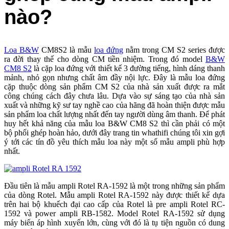
nào?
Loa B&W
CM8S2 là mẫu
loa đứng
nằm trong CM S2 series được
ra đời thay thế cho dòng CM tiền nhiệm. Trong đó model
B&W
CM8 S2
là cặp loa đứng với thiết kế 3 đường tiếng, hình dáng thanh
mảnh, nhỏ gọn nhưng chất âm đầy nội lực. Đây là mẫu loa đứng
cặp thuộc dòng sản phẩm CM S2 của nhà sản xuất được ra mắt
công chúng cách đây chưa lâu. Dựa vào sự sáng tạo của nhà sản
xuất và những kỹ sư tay nghề cao của hãng đã hoàn thiện được mẫu
sản phẩm loa chất lượng nhất đến tay người dùng âm thanh. Để phát
huy hết khả năng của mẫu loa B&W CM8 S2 thì cần phải có một
bộ phối ghép hoàn hảo, dưới đây trang tin whathifi chúng tôi xin gợi
ý tới các tín đồ yêu thích mẫu loa này một số mẫu ampli phù hợp
nhất.
Đầu tiên là mẫu ampli Rotel RA-1592 là một trong những sản phẩm
của dòng Rotel. Mẫu ampli Rotel RA-1592 này được thiết kế dựa
trên hai bộ khuếch đại cao cấp của Rotel là pre ampli Rotel RC-
1592 và power ampli RB-1582. Model Rotel RA-1592 sử dụng
máy biến áp hình xuyến lớn, cùng với đó là tụ tiện nguồn có dung