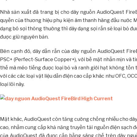
Nhà sản xuất đã trang bị cho dây nguồn AudioQuest Fi
quyền của thương hiệu phụ kiện âm thanh hàng đầu nước Mỹ. Điể
dạng bó sợi thông thường thì dây dạng sợi rắn sẽ loại bo
được giữ nguyên bản.
Bên cạnh đó, dây dẫn rắn của dây nguồn AudioQuest Fire
PSC+ (Perfect-Surface Copper+), với bề mặt nhẵn mịn và tinh
thế mà méo tiếng được loại bỏ và ranh giới hạt không tồn t
với các các loại vật liệu dẫn điện cao cấp khác như OFC, OCC, 8N
loại lõi này.
Mặt khác, AudioQuest còn tăng cường chống nhiễu cho 
cao, nhằm cung cấp khả năng truyền tải nguồn điện sạch đế
của AudioQuest đã được cấp bằng sáng chế trên dây nguồn 