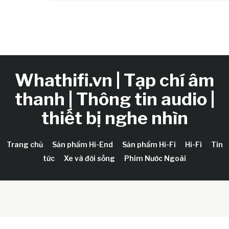
Whathifi.vn | Tạp chí âm
thanh | Thông tin audio |
thiết bị nghe nhìn
Trang chủ
Sản phẩm Hi-End
Sản phẩm Hi-Fi
Hi-Fi
Tin
tức
Xe và đời sống
Phim Nước Ngoài