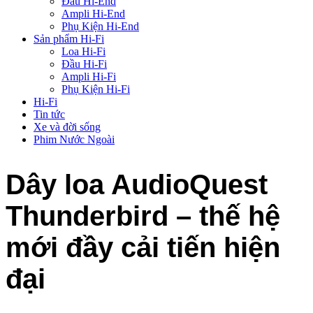
Đầu Hi-End
Ampli Hi-End
Phụ Kiện Hi-End
Sản phẩm Hi-Fi
Loa Hi-Fi
Đầu Hi-Fi
Ampli Hi-Fi
Phụ Kiện Hi-Fi
Hi-Fi
Tin tức
Xe và đời sống
Phim Nước Ngoài
Dây loa AudioQuest
Thunderbird – thế hệ
mới đầy cải tiến hiện
đại