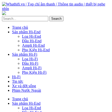
Trang chủ
Sản phẩm Hi-End
Loa Hi-End
Đầu Hi-End
Ampli Hi-End
Phụ Kiện Hi-End
Sản phẩm Hi-Fi
Loa Hi-Fi
Đầu Hi-Fi
Ampli Hi-Fi
Phụ Kiện Hi-Fi
Hi-Fi
Tin tức
Xe và đời sống
Phim Nước Ngoài
Trang chủ
Sản phẩm Hi-End
Loa Hi-End