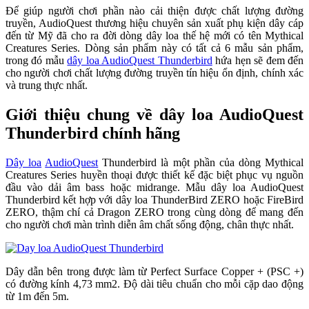
Để giúp người chơi phần nào cải thiện được chất lượng đường
truyền, AudioQuest thương hiệu chuyên sản xuất phụ kiện dây cáp
đến từ Mỹ đã cho ra đời dòng dây loa thế hệ mới có tên Mythical
Creatures Series. Dòng sản phẩm này có tất cả 6 mẫu sản phẩm,
trong đó mẫu
dây loa AudioQuest Thunderbird
hứa hẹn sẽ đem đến
cho người chơi chất lượng đường truyền tín hiệu ổn định, chính xác
và trung thực nhất.
Giới thiệu chung về dây loa AudioQuest
Thunderbird chính hãng
Dây loa
AudioQuest
Thunderbird là một phần của dòng Mythical
Creatures Series huyền thoại được thiết kế đặc biệt phục vụ nguồn
đầu vào dải âm bass hoặc midrange. Mẫu dây loa AudioQuest
Thunderbird kết hợp với dây loa ThunderBird ZERO hoặc FireBird
ZERO, thậm chí cả Dragon ZERO trong cùng dòng để mang đến
cho người chơi màn trình diễn âm chất sống động, chân thực nhất.
Dây dẫn bên trong được làm từ Perfect Surface Copper + (PSC +)
có đường kính 4,73 mm2. Độ dài tiêu chuẩn cho mỗi cặp dao động
từ 1m đến 5m.