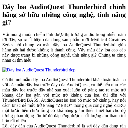
Dây loa AudioQuest Thunderbird chính
hãng sở hữu những công nghệ, tính năng
gì?
Với mong muốn chiếm lĩnh được thị trường audio trong nhiều năm
tới đây, sự xuất hiện của dòng sản phẩm mới Mythical Creatures
Series nói chung và mẫu dây loa AudioQuest Thunderbird giúp
hãng gặt hái được không ít thành công. Vậy mẫu dây loa cao cấp
này được trang bị những công nghệ, tính năng gì? Chúng ta cùng
nhau đi tìm hiểu.
Có thể nói mẫu dây loa AudioQuest Thunderbird khác hoàn toàn so
với các mẫu dây loa trước đây của AudioQuest, cụ thể nếu như các
mẫu dây loa trước đây nhà sản xuất luôn cố gắng tạo ra mức trở
kháng dây loa gần với mức trở kháng của loa, thì đến với
ThunderBird BASS, AudioQuest lại loại bỏ mức trở kháng, hay nói
cách khác để mức trở kháng “ZERO” thông qua công nghệ ZERO
một bước tiến chưa từng có khả năng giảm thiểu thiệt hại cho độ
tương phản động lớn từ đó đáp ứng được chất lượng âm thanh tốt
hơn rất nhiều.
Lõi dây dẫn của AudioQuest Thunderbird là sợi dây dẫn dạng rắn