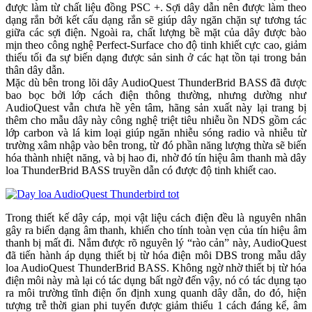
được làm từ chất liệu đồng PSC +. Sợi dây dẫn nên được làm theo
dạng rắn bởi kết cấu dạng rắn sẽ giúp dây ngăn chặn sự tương tác
giữa các sợi điện. Ngoài ra, chất lượng bề mặt của dây được bào
mịn theo công nghệ Perfect-Surface cho độ tinh khiết cực cao, giảm
thiểu tối đa sự biến dạng được sản sinh ở các hạt tồn tại trong bản
thân dây dẫn.
Mặc dù bên trong lõi dây AudioQuest ThunderBrid BASS đã được
bao bọc bởi lớp cách điện thông thường, nhưng dường như
AudioQuest vẫn chưa hề yên tâm, hãng sản xuất này lại trang bị
thêm cho mẫu dây này công nghệ triệt tiêu nhiễu ồn NDS gồm các
lớp carbon và lá kim loại giúp ngăn nhiễu sóng radio và nhiễu từ
trường xâm nhập vào bên trong, từ đó phần năng lượng thừa sẽ biến
hóa thành nhiệt năng, và bị hao đi, nhờ đó tín hiệu âm thanh mà dây
loa ThunderBrid BASS truyền dẫn có được độ tinh khiết cao.
Trong thiết kế dây cáp, mọi vật liệu cách điện đều là nguyên nhân
gây ra biến dạng âm thanh, khiến cho tính toàn vẹn của tín hiệu âm
thanh bị mất đi. Nắm được rõ nguyên lý “rào cản” này, AudioQuest
đã tiến hành áp dụng thiết bị từ hóa điện môi DBS trong mẫu dây
loa AudioQuest ThunderBrid BASS. Không ngờ nhờ thiết bị từ hóa
điện môi này mà lại có tác dụng bất ngờ đến vậy, nó có tác dụng tạo
ra môi trường tĩnh điện ổn định xung quanh dây dẫn, do đó, hiện
tượng trễ thời gian phi tuyến được giảm thiểu 1 cách đáng kể, âm