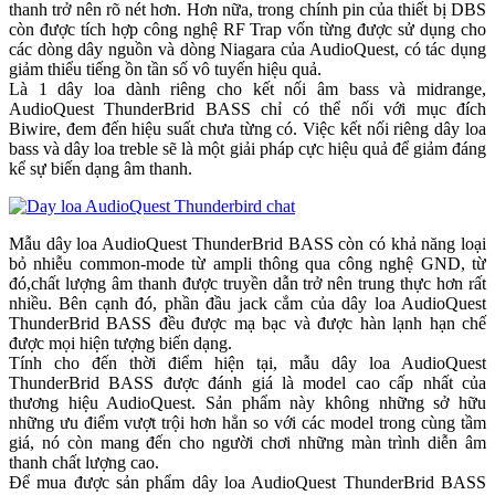
thanh trở nên rõ nét hơn. Hơn nữa, trong chính pin của thiết bị DBS
còn được tích hợp công nghệ RF Trap vốn từng được sử dụng cho
các dòng dây nguồn và dòng Niagara của AudioQuest, có tác dụng
giảm thiểu tiếng ồn tần số vô tuyến hiệu quả.
Là 1 dây loa dành riêng cho kết nối âm bass và midrange,
AudioQuest ThunderBrid BASS chỉ có thể nối với mục đích
Biwire, đem đến hiệu suất chưa từng có. Việc kết nối riêng dây loa
bass và dây loa treble sẽ là một giải pháp cực hiệu quả để giảm đáng
kể sự biến dạng âm thanh.
Mẫu dây loa AudioQuest ThunderBrid BASS còn có khả năng loại
bỏ nhiễu common-mode từ ampli thông qua công nghệ GND, từ
đó,chất lượng âm thanh được truyền dẫn trở nên trung thực hơn rất
nhiều. Bên cạnh đó, phần đầu jack cắm của dây loa AudioQuest
ThunderBrid BASS đều được mạ bạc và được hàn lạnh hạn chế
được mọi hiện tượng biến dạng.
Tính cho đến thời điểm hiện tại, mẫu dây loa AudioQuest
ThunderBrid BASS được đánh giá là model cao cấp nhất của
thương hiệu AudioQuest. Sản phẩm này không những sở hữu
những ưu điểm vượt trội hơn hẳn so với các model trong cùng tầm
giá, nó còn mang đến cho người chơi những màn trình diễn âm
thanh chất lượng cao.
Để mua được sản phẩm dây loa AudioQuest ThunderBrid BASS