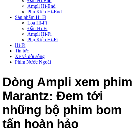
Đầu Hi-End
Ampli Hi-End
Phụ Kiện Hi-End
Sản phẩm Hi-Fi
Loa Hi-Fi
Đầu Hi-Fi
Ampli Hi-Fi
Phụ Kiện Hi-Fi
Hi-Fi
Tin tức
Xe và đời sống
Phim Nước Ngoài
Dòng Ampli xem phim
Marantz: Đem tới
những bộ phim bom
tấn hoàn hảo