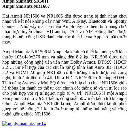
Ampli Marantz SR5011
Ampli Marantz NR1607
Hai Ampli NR1506 và NR1606 đều được trang bị tính năng chơi
nhạc và kết nối không dây như Wifi, AirPlay, Bluetooth và Spotify
Connect. Nhờ vậy mà, hai mẫu Ampli này có thêm tính năng chơi
nhạc trực tuyến chuẩn HD audio, DSD và AIF. Đồng thời, được
trang bị một cổng USB dành cho các thiết bị của Apple ở mặt trước
máy.
Ampli Marantz NR1506 là Ampli đa kênh có thiết kế mỏng với kích
thước 105x440x376 mm và nặng đến 8.2 kg. NR1506 được tích
hợp những công nghệ tiên tiến như Dolby Atmos, DTS:X, HDCP
2.2…. Sự kết hợp của các chuẩn xử lý hình ảnh Auro 3D, HDCP
2.2 và HDMI 2.0 giúp NR1506 có thê tương thích được với công
nghệ hình ảnh tiên tiến 4K Ultra HD. NR1506 có 6 cổng HDMI.
Tính năng Aydyssey MultEQ được tích hợp cho chiếc NR1506 giúp
hệ thống âm thanh có thê tự căn chỉnh các thống số và vị trí loa sao
cho phù hợp với vị trí người ngồi (8 vị trí). NR1506 là một Ampli
xem phim cỡ nhỏ với 5.1 kênh, công suất 50w mỗi kênh trở kháng 8
Ohm. Ampli Marantz NR1606 là một Ampli được thiết kế để phối
ghép với hệ thống 7.1 kênh được trang bị những tính năng và công
nghệ giống chiếc NR1506.