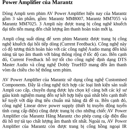
Power Amplifier của Marantz
Dòng Ampli xem phim AV Power Amplifier hiện nay của Marantz
gồm 3 sản phẩm, gồm: Marantz MM8007, Marantz MM7055 và
Marantz MM7025. 3 Ampli này được trang bị công nghê khuếch
đại tiến tiến mang đến chất lượng âm thanh hoàn toàn mới lạ.
Ampli công suất dùng để xem phim Marantz được trang bị công
nghệ khuếch đại hồi tiếp dòng (Current Feedback). Công nghệ này
có độ tương thích hoàn hảo với các công nghệ Audio mang đến khả
năng tái tạo âm thanh với băng thông rộng ở tốc độ cao. Bên cạnh
đó, Current Feedback hỗ trợ tốt cho công nghệ định dạng DTS
Master Audio và công nghệ Dobly TrueHD mang đến âm thanh
vòm đa chiều cho hệ thống xem phim.
AV Power Amplifier của Marantz sử dụng công nghệ Customised
Components. Đây là công nghệ tích hợp các loại linh kiện sản xuất
Ampli cao cấp, chuyên dụng được lựa chọn kỹ càng bởi các kỹ sư
giàu kinh nghiệm mang đến sự kết hợp hiệu quả nhất bên cạnh thiết
kế tuyệt vời đáp ứng tiêu chuẩn mà hãng đã đề ra. Bên cạnh đó,
công nghệ Linear drive power supply (thiết bị truyền động tuyến
tính cung cấp điện) cũng được trang bị cho những chiếc AV Power
Amplifier của Marantz Hãng Marantz cho phép cung cấp điện đầu
đủ hỗ trợ tái tạo chất lượng âm thanh tốt nhất. Ngoài ra, AV Power
Amplifier của Marantz còn được trang bị cổng hồng ngoại IR