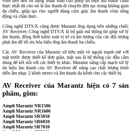
vòm tiên tiến sử dụng thuật toán cho phép tái hiện âm thanh chân
thực nhất dù cho nó là âm thanh di chuyển liên tục trong không gian
đa chiều, giúp tạo cho người dùng cảm giác âm thanh vòm sống
động và chân thưc.
Công nghệ DTS:X cũng đươc Marantz ứng dụng trên những chiếc
AV Receiver. Công nghệ DTS:X là bộ giải mã thông tin giúp xử lý
âm thanh, đồng thời kiểm soát vị trí và âm lượng của các đối tượng
phát âm để tối ưu hóa hiệu ứng âm thanh ba chiều.
Các AV Receiver của Marantz sở hữu một vẻ ngoài mạnh mẽ với
mặt trước được thiết kế đơn giản, mặt sau là hệ thống các đầu cắm
dùng để kết nối với các thiết bị khác. Marantz nâng cấp mạch xử lý
tín hiệu âm thanh của AV Receiver để nâng cao chất lượng trình
diễn âm nhạc 2 kênh stereo và âm thanh đa kênh cho các thiết bị.
AV Receiver của Marantz hiện có 7 sản
phẩm, gồm:
Ampli Marantz NR1506
Ampli Marantz NR1606
Ampli Marantz SR5010
Ampli Marantz SR6010
Ampli Marantz SR7010