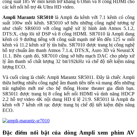
công suất 185 W mỗi kênh trở kháng 6 Ohm và 8 cổng HDMI cho
các kết nối hỗ trợ 4k Ultra HD video.
Ampli Marantz SR5010
là Ampli đa kênh với 7.1 kênh có công
suất 100w mỗi kênh. SR5010 sở hữu những công nghệ tương tự
như chiếc SR6010 với công nghệ xử lý hình ảnh Atmos 5.1.2,
DTS:X, chip lõi tứ DSP và 8 cổng HDMI. SR7010 là Ampli đang
kênh có 9 đường tiếng với công suất mạnh mẽ lên đến 125 w mỗi
kênh và 11.2 kênh xử lý tín hiệu. SR7010 được trang bị công nghệ
hỗ trợ chuẩn âm thanh Atmos 7.1.4, DTS:X, Auro 3D và Neural:X
11.1. Bên cạnh đó, SR7010 cũng sở hữu mạch DAC cho phép xử
lý âm thanh số chất lượng 32 bit/192kHz và chế độ tiết kiệm năng
lượng ECO.
Và cuối cùng là chiếc Ampli Marantz SR5011. Đây là chiếc Ampli
thừa hưởng nhiều công nghệ âm thanh tiên tiến và mang đến những
trải nghiệm mới mẻ cho hệ thống Home theater gia đình bạn.
SR5011 được trang bị 8 cổng kết nối HDMI và tính năng HDCP
2.2 hỗ trợ video 4K nội dung HD tỉ lệ 21:9. SR5011 là Ampli đa
kênh với 7 kênh rời rạc được trang bị chế độ tiết kiệm điện năng
ECO.
Đặc điểm nổi bật của dòng Ampli xem phim AV