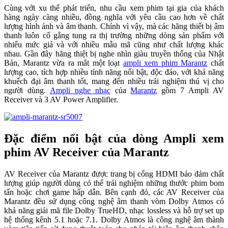
Cùng với xu thế phát triển, nhu cầu xem phim tại gia của khách
hàng ngày càng nhiều, đồng nghĩa với yêu cầu cao hơn về chất
lượng hình ảnh và âm thanh. Chính vì vậy, mà các hãng thiết bị âm
thanh luôn cố gắng tung ra thị trường những dòng sản phẩm với
nhiếu mức giá và với nhiều mẫu mã cũng như chất lượng khác
nhau. Gần đây hãng thiệt bị nghe nhìn giàu truyền thống của Nhật
Bản, Marantz vừa ra mắt một loạt
ampli xem phim Marantz
chất
lượng cao, tích hợp nhiều tính năng nổi bật, độc đáo, với khả năng
khuếch đại âm thanh tốt, mang đến nhiều trải nghiệm thú vị cho
người dùng.
Ampli nghe nhạc
của
Marantz
gồm 7 Ampli AV
Receiver và 3 AV Power Amplifier.
Đặc điểm nổi bật của dòng Ampli xem
phim AV Receiver của Marantz
AV Receiver của Marantz được trang bị cổng HDMI bảo đảm chất
lượng giúp người dùng có thể trải nghiệm những thước phim bom
tấn hoặc chơi game hấp dẫn. Bên cạnh đó, các AV Receiver của
Marantz đều sử dụng công nghệ âm thanh vòm Dolby Atmos có
khả năng giải mã file Dolby TrueHD, nhạc lossless và hỗ trợ set up
hệ thống kênh 5.1 hoặc 7.1. Dolby Atmos là công nghệ âm thành