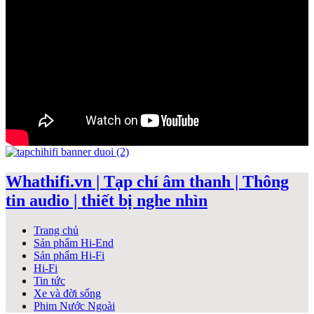
Whathifi.vn | Tạp chí âm thanh | Thông
tin audio | thiết bị nghe nhìn
Trang chủ
Sản phẩm Hi-End
Sản phẩm Hi-Fi
Hi-Fi
Tin tức
Xe và đời sống
Phim Nước Ngoài