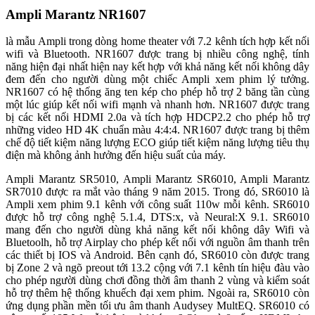
Ampli Marantz NR1607
là mẫu Ampli trong dòng home theater với 7.2 kênh tích hợp kết nối
wifi và Bluetooth. NR1607 được trang bị nhiều công nghệ, tính
năng hiện đại nhất hiện nay kết hợp với khả năng kết nối không dây
đem đến cho người dùng một chiếc Ampli xem phim lý tưởng.
NR1607 có hệ thống ăng ten kép cho phép hỗ trợ 2 băng tần cùng
một lúc giúp kết nối wifi mạnh và nhanh hơn. NR1607 được trang
bị các kết nối HDMI 2.0a và tích hợp HDCP2.2 cho phép hỗ trợ
những video HD 4K chuẩn màu 4:4:4. NR1607 được trang bị thêm
chế độ tiết kiệm năng lượng ECO giúp tiết kiệm năng lượng tiêu thụ
điện mà không ảnh hưởng đến hiệu suất của máy.
Ampli Marantz SR5010, Ampli Marantz SR6010, Ampli Marantz
SR7010 được ra mắt vào tháng 9 năm 2015. Trong đó, SR6010 là
Ampli xem phim 9.1 kênh với công suất 110w mỗi kênh. SR6010
được hỗ trợ công nghệ 5.1.4, DTS:x, và Neural:X 9.1. SR6010
mang đến cho người dùng khả năng kết nối không dây Wifi và
Bluetoolh, hỗ trợ Airplay cho phép kết nối với nguồn âm thanh trên
các thiết bị IOS và Android. Bên cạnh đó, SR6010 còn được trang
bị Zone 2 và ngõ preout tới 13.2 cộng với 7.1 kênh tín hiệu đàu vào
cho phép người dùng chơi đồng thời âm thanh 2 vùng và kiểm soát
hỗ trợ thêm hệ thống khuếch đại xem phim. Ngoài ra, SR6010 còn
ứng dụng phần mền tối ưu âm thanh Audysey MultEQ. SR6010 có