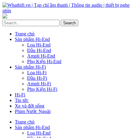
Trang chủ
Sản phẩm Hi-End
Loa Hi-End
Đầu Hi-End
Ampli Hi-End
Phụ Kiện Hi-End
Sản phẩm Hi-Fi
Loa Hi-Fi
Đầu Hi-Fi
Ampli Hi-Fi
Phụ Kiện Hi-Fi
Hi-Fi
Tin tức
Xe và đời sống
Phim Nước Ngoài
Trang chủ
Sản phẩm Hi-End
Loa Hi-End