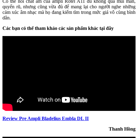
Có thể nói chất âm của ampli Rotel A11 dù không quá mùi mẫn,
quyến rũ, nhưng cũng vừa đủ để mang lại cho người nghe những
cảm xúc âm nhạc mà họ đang kiếm tìm trong mức giá vô cùng bình
dân.
Các bạn có thể tham khảo các sản phẩm khác tại đây
Review Pre Ampli Bladelius Embla DL II
Thanh Hồng