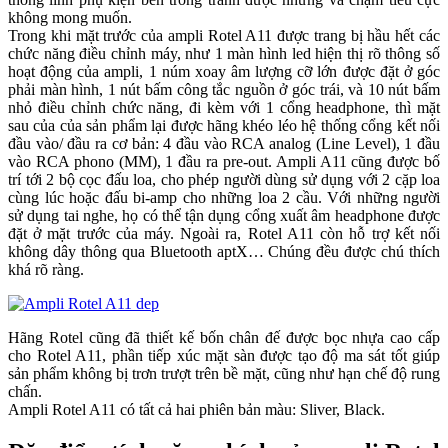
không mong muốn.
Trong khi mặt trước của ampli Rotel A11 được trang bị hầu hết các
chức năng điều chỉnh máy, như 1 màn hình led hiện thị rõ thông số
hoạt động của ampli, 1 núm xoay âm lượng cỡ lớn được đặt ở góc
phải màn hình, 1 nút bấm công tắc nguồn ở góc trái, và 10 nút bấm
nhỏ điều chỉnh chức năng, đi kèm với 1 cổng headphone, thì mặt
sau của của sản phẩm lại được hãng khéo léo hệ thống cổng kết nối
đầu vào/ đầu ra cơ bản: 4 đầu vào RCA analog (Line Level), 1 đầu
vào RCA phono (MM), 1 đầu ra pre-out. Ampli A11 cũng được bố
trí tới 2 bộ cọc đấu loa, cho phép người dùng sử dụng với 2 cặp loa
cùng lúc hoặc đấu bi-amp cho những loa 2 cầu. Với những người
sử dụng tai nghe, họ có thể tận dụng cổng xuất âm headphone được
đặt ở mặt trước của máy. Ngoài ra, Rotel A11 còn hỗ trợ kết nối
không dây thông qua Bluetooth aptX… Chúng đều được chú thích
khá rõ ràng.
Hãng Rotel cũng đã thiết kế bốn chân đế được bọc nhựa cao cấp
cho Rotel A11, phần tiếp xúc mặt sàn được tạo độ ma sát tốt giúp
sản phẩm không bị trơn trượt trên bề mặt, cũng như hạn chế độ rung
chấn.
Ampli Rotel A11 có tất cả hai phiên bản màu: Sliver, Black.