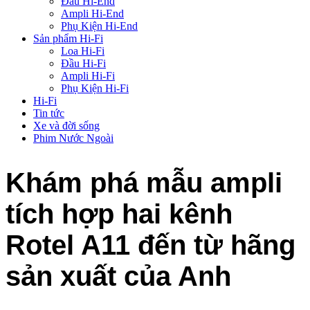
Đầu Hi-End
Ampli Hi-End
Phụ Kiện Hi-End
Sản phẩm Hi-Fi
Loa Hi-Fi
Đầu Hi-Fi
Ampli Hi-Fi
Phụ Kiện Hi-Fi
Hi-Fi
Tin tức
Xe và đời sống
Phim Nước Ngoài
Khám phá mẫu ampli
tích hợp hai kênh
Rotel A11 đến từ hãng
sản xuất của Anh