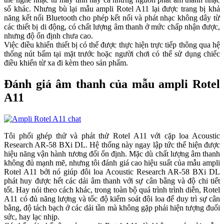
số khác. Nhưng bù lại mẫu ampli Rotel A11 lại được trang bị khả
năng kết nối Bluetooth cho phép kết nối và phát nhạc không dây từ
các thiết bị di động, có chất lượng âm thanh ở mức chấp nhận được,
nhưng độ ổn định chưa cao.
Việc điều khiển thiết bị có thể được thực hiện trực tiếp thông qua hệ
thống nút bấm tại mặt trước hoặc người chơi có thể sử dụng chiếc
điều khiển từ xa đi kèm theo sản phẩm.
Đánh giá âm thanh của mẫu ampli Rotel
A11
Tôi phối ghép thử và phát thử Rotel A11 với cặp loa Acoustic
Research AR-58 BXi DL. Hệ thống này ngay lập tức thể hiện được
hiệu năng vận hành tương đối ổn định. Mặc dù chất lượng âm thanh
không đủ mạnh mẽ, nhưng tôi đánh giá cao hiệu suất của mẫu ampli
Rotel A11 bởi nó giúp đôi loa Acoustic Research AR-58 BXi DL
phát huy được hết các dải âm thanh với sự cân bằng và độ chi tiết
tốt. Hay nói theo cách khác, trong toàn bộ quá trình trình diễn, Rotel
A11 có đủ năng lượng và tốc độ kiểm soát đôi loa để duy trì sự cân
bằng, độ tách bạch ở các dải tần mà không gặp phải hiện tượng đuối
sức, hay lạc nhịp.