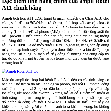
Đặc điểm tính năng chính của ampli Rotel
A11 chính hãng
Ampli tích hợp A11 được trang bị mạch khuếch đại Class A/B, cho
công suất đầu ra 50W/kênh (8 Ohm), phù hợp với các cặp loa cỡ
vừa và nhỏ. Bộ khuếch đại này hỗ trợ 2 chuẩn tín hiệu đầu vào là
analog (Line Level) và phono (MM), kèm theo là một cổng xuất tín
hiệu pre-out. Chiếc ampli tích hợp này cũng đạt được những thông
số tương đối tốt như đáp ứng dải tần 10Hz – 100kHz (± 0.5dB), tỉ
số S/N >100dB và độ méo dưới 0,03%. Ngoài ra, hãng còn áp dụng
máy biến áp hình xuyến độc quyền được thiết kế khá lớn để đạt hiệu
năng cao, sử dụng lõi thép và dây đồng từ những nhà cung cấp uy
tín, do đó khả năng truyền tải loa trong mọi điều kiện tải được tăng
cường hơn hẳn.
Mặc dù ampli tích hợp hai kênh Rotel A11 đều có các tính năng cơ
bản như hỗ trợ cả tín hiệu analog và phono, kết nối Bluetooth, cổng
xuất âm tai nghe và 2 bộ cọc đấu loa cho phép phối ghép với 2 cặp
loa cùng lúc hoặc đầu bi-amp. Nhưng nó lại có 1 điểm trừ thiếu đi
tính năng rất quan trọng trong thời buổi bùng nổ nhạc số hiện nay
đó chính là cổng kết nối USB-DAC. Chính sự thiếu hụt này đã
khiến cho một số người chơi âm thanh tỏ ra khá thất vọng, họ không
thể nghe nhạc từ máy tính hay cả những nguồn phát âm thanh nhạc