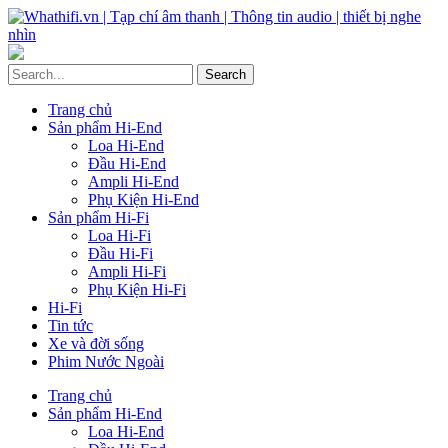
Trang chủ
Sản phẩm Hi-End
Loa Hi-End
Đầu Hi-End
Ampli Hi-End
Phụ Kiện Hi-End
Sản phẩm Hi-Fi
Loa Hi-Fi
Đầu Hi-Fi
Ampli Hi-Fi
Phụ Kiện Hi-Fi
Hi-Fi
Tin tức
Xe và đời sống
Phim Nước Ngoài
Trang chủ
Sản phẩm Hi-End
Loa Hi-End