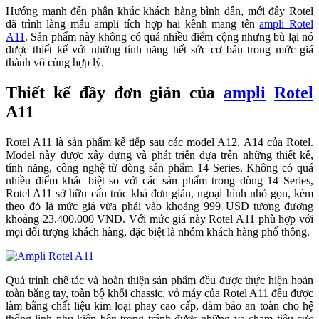
Hướng mạnh đến phân khúc khách hàng bình dân, mới đây Rotel
đã trình làng mẫu ampli tích hợp hai kênh mang tên
ampli Rotel
A11
. Sản phẩm này không có quá nhiều điểm cộng nhưng bù lại nó
được thiết kế với những tính năng hết sức cơ bản trong mức giá
thành vô cùng hợp lý.
Thiết kế đầy đơn giản của
ampli
Rotel
A11
Rotel A11 là sản phẩm kế tiếp sau các model A12, A14 của Rotel.
Model này được xây dựng và phát triển dựa trên những thiết kế,
tính năng, công nghệ từ dòng sản phẩm 14 Series. Không có quá
nhiều điểm khác biệt so với các sản phẩm trong dòng 14 Series,
Rotel A11 sở hữu cấu trúc khá đơn giản, ngoại hình nhỏ gọn, kèm
theo đó là mức giá vừa phải vào khoảng 999 USD tương đương
khoảng 23.400.000 VNĐ. Với mức giá này Rotel A11 phù hợp với
mọi đối tượng khách hàng, đặc biệt là nhóm khách hàng phổ thông.
Quá trình chế tác và hoàn thiện sản phẩm đều được thực hiện hoàn
toàn bằng tay, toàn bộ khối chassic, vỏ máy của Rotel A11 đều được
làm bằng chất liệu kim loại phay cao cấp, đảm bảo an toàn cho hệ
thống linh phụ kiện bên trong tránh được những va chạm tiêu cực