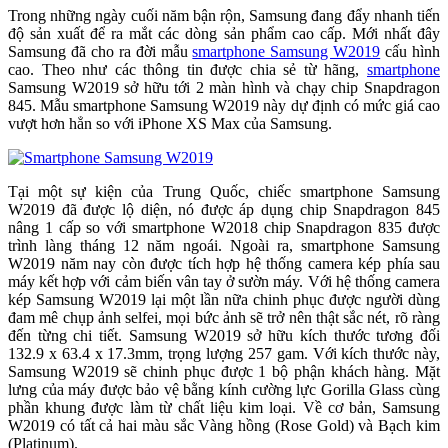
Trong những ngày cuối năm bận rộn, Samsung đang đẩy nhanh tiến
độ sản xuất để ra mắt các dòng sản phẩm cao cấp. Mới nhất đây
Samsung đã cho ra đời mẫu
smartphone Samsung W2019
cấu hình
cao. Theo như các thông tin được chia sẻ từ hãng,
smartphone
Samsung W2019 sở hữu tới 2 màn hình và chạy chip Snapdragon
845. Mẫu smartphone Samsung W2019 này dự định có mức giá cao
vượt hơn hẳn so với iPhone XS Max của Samsung.
Tại một sự kiện của Trung Quốc, chiếc smartphone Samsung
W2019 đã được lộ diện, nó được áp dụng chip Snapdragon 845
nâng 1 cấp so với smartphone W2018 chip Snapdragon 835 được
trình làng tháng 12 năm ngoái. Ngoài ra, smartphone Samsung
W2019 năm nay còn được tích hợp hệ thống camera kép phía sau
máy kết hợp với cảm biến vân tay ở sườn máy. Với hệ thống camera
kép Samsung W2019 lại một lần nữa chinh phục được người dùng
đam mê chụp ảnh selfei, mọi bức ảnh sẽ trở nên thật sắc nét, rõ ràng
đến từng chi tiết. Samsung W2019 sở hữu kích thước tương đối
132.9 x 63.4 x 17.3mm, trọng lượng 257 gam. Với kích thước này,
Samsung W2019 sẽ chinh phục được 1 bộ phận khách hàng. Mặt
lưng của máy được bảo vệ bằng kính cường lực Gorilla Glass cùng
phần khung được làm từ chất liệu kim loại. Về cơ bản, Samsung
W2019 có tất cả hai màu sắc Vàng hồng (Rose Gold) và Bạch kim
(Platinum).