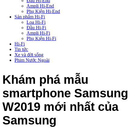
Đầu Hi-End
Ampli Hi-End
Phụ Kiện Hi-End
Sản phẩm Hi-Fi
Loa Hi-Fi
Đầu Hi-Fi
Ampli Hi-Fi
Phụ Kiện Hi-Fi
Hi-Fi
Tin tức
Xe và đời sống
Phim Nước Ngoài
Khám phá mẫu
smartphone Samsung
W2019 mới nhất của
Samsung