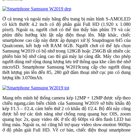
Ở cả trong và ngoài máy hãng đều trang bị màn hình S-AMOLED
có kích thước 4.2 inch có độ phân giải Full HD (1.920 x 1.080
pixel). Ngoài ra, người chơi có thể tìm thấy bàn phím T9 và các
phím điều hướng khi lật nắp điện thoại lên. Mặt khác, chiếc
smartphone cao cấp này được áp dụngvi xử lý Snapdragon 845 của
Qualcomm, kết hợp với RAM 6GB. Người chơi có thể lựa chọn
Samsung W2019 có bộ nhớ trong 128GB hoặc 256GB tất nhiên các
phiên bản bộ nhớ càng cao thì giá máy lại càng đắt. Máy cho phép
người dùng mở rộng dung lượng lưu trữ thông qua khe cắm thẻ nhớ
microSD. Smartphone Samsung W2019cung cấp cho người dùng
thời lượng pin lên đến 85, 280 giờ đàm thoại nhờ cục pin có dung
lượng lớn 3.070mAh.
Mang trên mình hệ thống camera kép 12MP + 12MP được xếp theo
chiều ngang,cảm biến chính của Samsung W2019 sở hữu khẩu độ
kép f/1.5 – f/2.4, cảm biến thứ 2 có khẩu độ f/2.4. Bộ đôi này cũng
được hỗ trợ các tính năng như chống rung quang học OIS, zoom
quang học 2x, quay video 4K ở tốc độ 60fps và đèn flash LED hai
tông màu. Ngoài ra, nó cũng hỗ trợ quay video slow-motion 960fps
ở độ phân giải Full HD. Về cơ bản, chiếc điện thoại smartphone