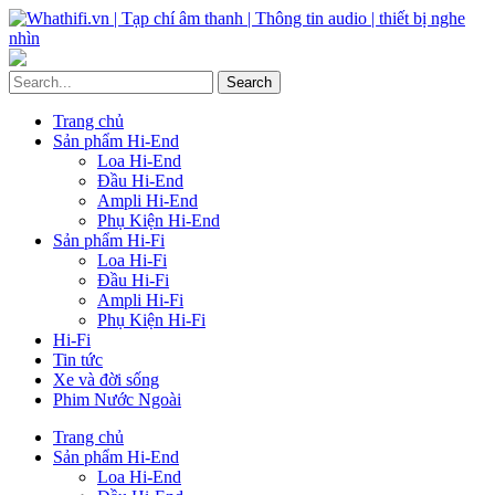
Trang chủ
Sản phẩm Hi-End
Loa Hi-End
Đầu Hi-End
Ampli Hi-End
Phụ Kiện Hi-End
Sản phẩm Hi-Fi
Loa Hi-Fi
Đầu Hi-Fi
Ampli Hi-Fi
Phụ Kiện Hi-Fi
Hi-Fi
Tin tức
Xe và đời sống
Phim Nước Ngoài
Trang chủ
Sản phẩm Hi-End
Loa Hi-End