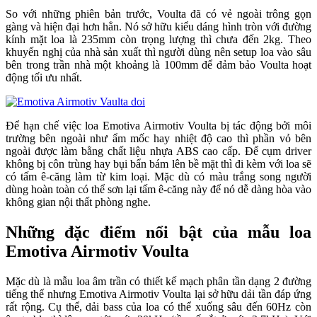
So với những phiên bản trước, Voulta đã có vẻ ngoài trông gọn
gàng và hiện đại hơn hẳn. Nó sở hữu kiểu dáng hình tròn với đường
kính mặt loa là 235mm còn trọng lượng thì chưa đến 2kg. Theo
khuyến nghị của nhà sản xuất thì người dùng nên setup loa vào sâu
bên trong trần nhà một khoảng là 100mm để đảm bảo Voulta hoạt
động tối ưu nhất.
Để hạn chế việc loa Emotiva Airmotiv Voulta bị tác động bởi môi
trường bên ngoài như ẩm mốc hay nhiệt độ cao thì phần vỏ bên
ngoài được làm bằng chất liệu nhựa ABS cao cấp. Để cụm driver
không bị côn trùng hay bụi bẩn bám lên bề mặt thì đi kèm với loa sẽ
có tấm ê-căng làm từ kim loại. Mặc dù có màu trắng song người
dùng hoàn toàn có thể sơn lại tấm ê-căng này để nó dễ dàng hòa vào
không gian nội thất phòng nghe.
Những đặc điểm nổi bật của mẫu loa
Emotiva Airmotiv Voulta
Mặc dù là mẫu loa âm trần có thiết kế mạch phân tần dạng 2 đường
tiếng thế nhưng Emotiva Airmotiv Voulta lại sở hữu dải tần đáp ứng
rất rộng. Cụ thể, dải bass của loa có thể xuống sâu đến 60Hz còn