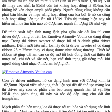
âm treble thì lên cao tới mức 30kHz (tần số cắt ở mức 3,7kHz). Với
độ nhạy cao nhất là 85dB còn trở kháng hoạt động là 8Ohm, loa
không hề kén chọn ampli phối ghép. Người dùng cũng không cần
phải băn khoăn về hiệu năng hoạt động của loa bởi lẽ nó có công
suất hoạt động liên tục lên tới 150W. Trên thị trường hiện nay rất
hiếm mẫu loa âm trần nào có được sức mạnh ấn tượng tới như vậy.
Để tránh xuất hiện tình trạng lệch pha giữa các dải âm thì cụm
driver được trang bị trên loa Emotiva Airmotiv Voulta có dạng đồng
trục. Trong đó driver tweeter sẽ được bố trí ở chính giữa driver
midbass. Điểm mới trên mẫu loa này đó là driver tweeter sẽ có dạng
ribbon 25 * 25mm thay vì dạng dome như thông thường. Thiết kế
ribbon sẽ giúp dải âm cao có độ mở tốt hơn đồng thời cải thiện độ
mượt mà, chi tiết và sắc nét, hạn chế tình trạng gắt tiếng mỗi khi
người dùng chơi nhạc ở mức âm lượng lớn.
Còn về driver midbass, nó có dạng hình nón với đường kính là
162,5mm. Ngoài việc sử dụng chất liệu sợi dệt để chế tạo màng loa
thì driver này còn có phần viền bao xung quanh làm từ vật liệu
NBR cho phép tăng độ nảy và tốc độ đáp ứng cho dải âm
trung/trầm.
Mạch phân tần bên trong loa đã được tối ưu hóa và sử dụng các linh
kiện chất lượng cao cho phép các dải âm được tái tạo một cách tách