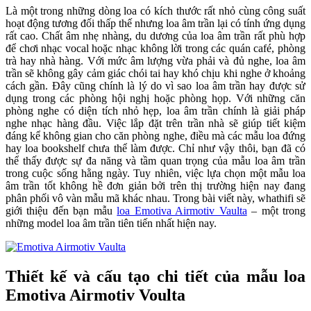
Là một trong những dòng loa có kích thước rất nhỏ cùng công suất
hoạt động tương đối thấp thế nhưng loa âm trần lại có tính ứng dụng
rất cao. Chất âm nhẹ nhàng, du dương của loa âm trần rất phù hợp
để chơi nhạc vocal hoặc nhạc không lời trong các quán café, phòng
trà hay nhà hàng. Với mức âm lượng vừa phải và đủ nghe, loa âm
trần sẽ không gây cảm giác chói tai hay khó chịu khi nghe ở khoảng
cách gần. Đây cũng chính là lý do vì sao loa âm trần hay được sử
dụng trong các phòng hội nghị hoặc phòng họp. Với những căn
phòng nghe có diện tích nhỏ hẹp, loa âm trần chính là giải pháp
nghe nhạc hàng đầu. Việc lắp đặt trên trần nhà sẽ giúp tiết kiệm
đáng kể không gian cho căn phòng nghe, điều mà các mẫu loa đứng
hay loa bookshelf chưa thể làm được. Chỉ như vậy thôi, bạn đã có
thể thấy được sự đa năng và tầm quan trọng của mẫu loa âm trần
trong cuộc sống hằng ngày. Tuy nhiên, việc lựa chọn một mẫu loa
âm trần tốt không hề đơn giản bởi trên thị trường hiện nay đang
phân phối vô vàn mẫu mã khác nhau. Trong bài viết này, whathifi sẽ
giới thiệu đến bạn mẫu
loa Emotiva Airmotiv Vaulta
– một trong
những model loa âm trần tiên tiến nhất hiện nay.
Thiết kế và cấu tạo chi tiết của mẫu loa
Emotiva Airmotiv Voulta