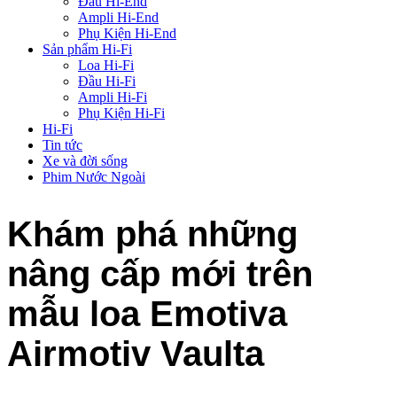
Đầu Hi-End
Ampli Hi-End
Phụ Kiện Hi-End
Sản phẩm Hi-Fi
Loa Hi-Fi
Đầu Hi-Fi
Ampli Hi-Fi
Phụ Kiện Hi-Fi
Hi-Fi
Tin tức
Xe và đời sống
Phim Nước Ngoài
Khám phá những
nâng cấp mới trên
mẫu loa Emotiva
Airmotiv Vaulta