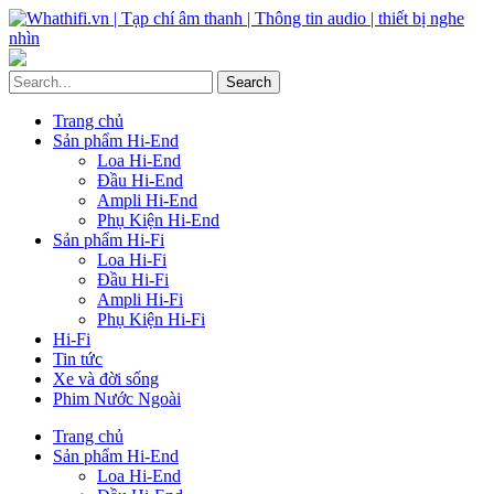
Trang chủ
Sản phẩm Hi-End
Loa Hi-End
Đầu Hi-End
Ampli Hi-End
Phụ Kiện Hi-End
Sản phẩm Hi-Fi
Loa Hi-Fi
Đầu Hi-Fi
Ampli Hi-Fi
Phụ Kiện Hi-Fi
Hi-Fi
Tin tức
Xe và đời sống
Phim Nước Ngoài
Trang chủ
Sản phẩm Hi-End
Loa Hi-End