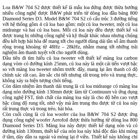
Loa B&W 704 S2 được thiết kế là mẫu loa đứng được thừa hưởng
nhiều công nghệ được B&W phát triển từ dòng loa đầu bảng 800
Diamond Series D3. Model B&W 704 S2 có cấu trúc 3 đường tiếng
với hệ thống gồm 4 củ loa bao gồm: một củ loa tweeter, một củ loa
midrange và hai củ loa bass. Mỗi củ loa này đều được thiết kế và
được trang bị những công nghệ và kỹ thuật khác nhau nhưng chúng
đều kết hợp hài hòa để mang tới cho người dùng dải tần số âm thanh
rộng trong khoảng từ 48Hz – 28kHz, nhằm mang tới những trải
nghiệm âm thanh tuyệt vời cho người dùng.
Đầu tiên đi tìm hiểu củ loa tweeter với thiết kế màng loa carbon
dạng vòm có đường kính 25mm, củ loa này là một cải tiến vượt bậc
so với màng loa tweeter nhôm trước đây, mang lại âm thanh có độ
chính xác rất cao, âm sắc chi tiết nhưng rất trong trẻo và trung thực,
không xảy ra hiện tượng chói tiếng.
Còn đảm nhiệm âm thanh dải trung là củ loa midrange có màng loa
dạng nón đường kính 130mm được làm từ Continuum và ứng dụng
công nghệ FST, tính chất của màng loa này là cho độ bền cao vượt
bậc cùng độ rung tốt, nhờ vậy mà âm trung thu được từ củ loa này
rất trung thực và trong trẻo, hài hòa.
Còn cuối cùng là củ loa woofer của loa B&W 704 S2 được ứng
dụng công nghệ woofer Aerofoil được thừa hưởng từ dòng loa 800
Diamond Series D3. Màng loa này được thiết kế dạng nón và có
đường kính 130mm, thiết kế của nón loa này khá độc đáo khi mỏng
ở tâm, dày dần ra ngoài và mỏng lại ở viền. Thiết kế này không chỉ