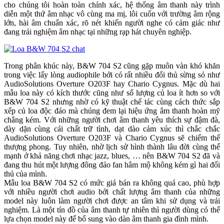
cho chúng tôi hoàn toàn chính xác, hệ thống âm thanh này trình
diễn một thứ âm nhạc vô cùng ma mị, lôi cuốn với trường âm rộng
lớn, hài âm chuẩn xác, rõ nét khiến người nghe có cảm giác như
đang trải nghiệm âm nhạc tại những rạp hát chuyên nghiệp.
Trong phân khúc này, B&W 704 S2 cũng gặp muôn vàn khó khăn
trong việc lấy lòng audiophile bởi có rất nhiều đối thủ sừng sỏ như
AudioSolutions Overture O203F hay Chario Cygnus. Mặc dù hai
mẫu loa này có kích thước cũng như số lượng củ loa ít hơn so với
B&W 704 S2 nhưng nhờ có kỹ thuật chế tác cùng cách thức sắp
xếp củ loa độc đáo mà chúng đem lại hiệu ứng âm thanh hoàn mỹ
chẳng kém. Với những người chơi âm thanh yêu thích sự đậm đà,
dày dặn cùng cái chất trữ tình, dạt dào cảm xúc thì chắc chắc
AudioSolutions Overture O203F và Chario Cygnus sẽ chiếm thế
thượng phong. Tuy nhiên, nhờ lịch sử hình thành lâu đời cùng thế
mạnh ở khả năng chơi nhạc jazz, blues, … nên B&W 704 S2 đã và
đang thu hút một lượng đông đảo fan hâm mộ không kém gì hai đối
thủ của mình.
Mẫu loa B&W 704 S2 có mức giá bán ra không quá cao, phù hợp
với nhiều người chơi audio bởi chất lượng âm thanh của những
model này luôn làm người chơi được an tâm khi sử dụng và trải
nghiệm. Là một tín đồ của âm thanh tự nhiên thì người dùng có thể
lựa chọn model này để bổ sung vào dàn âm thanh gia đình mình.