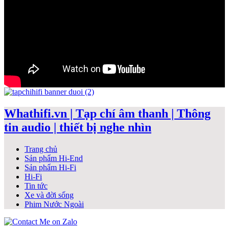
Whathifi.vn | Tạp chí âm thanh | Thông
tin audio | thiết bị nghe nhìn
Trang chủ
Sản phẩm Hi-End
Sản phẩm Hi-Fi
Hi-Fi
Tin tức
Xe và đời sống
Phim Nước Ngoài