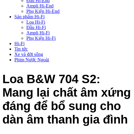
Đầu Hi-End
Ampli Hi-End
Phụ Kiện Hi-End
Sản phẩm Hi-Fi
Loa Hi-Fi
Đầu Hi-Fi
Ampli Hi-Fi
Phụ Kiện Hi-Fi
Hi-Fi
Tin tức
Xe và đời sống
Phim Nước Ngoài
Loa B&W 704 S2:
Mang lại chất âm xứng
đáng để bổ sung cho
dàn âm thanh gia đình