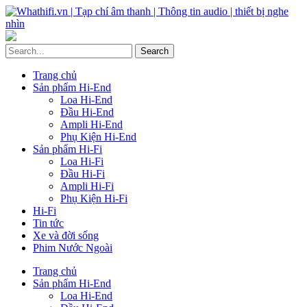
Trang chủ
Sản phẩm Hi-End
Loa Hi-End
Đầu Hi-End
Ampli Hi-End
Phụ Kiện Hi-End
Sản phẩm Hi-Fi
Loa Hi-Fi
Đầu Hi-Fi
Ampli Hi-Fi
Phụ Kiện Hi-Fi
Hi-Fi
Tin tức
Xe và đời sống
Phim Nước Ngoài
Trang chủ
Sản phẩm Hi-End
Loa Hi-End