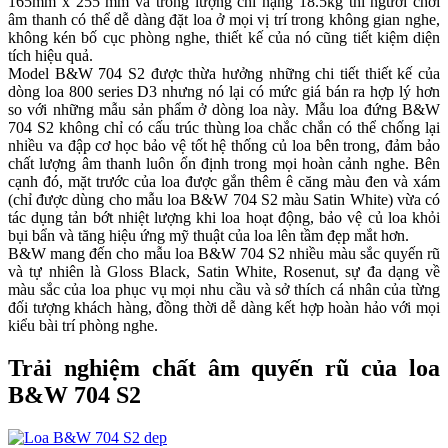
165mm x 255 mm và trong lượng chỉ nặng 18.5kg thì người chơi
âm thanh có thể dễ dàng đặt loa ở mọi vị trí trong không gian nghe,
không kén bố cục phòng nghe, thiết kế của nó cũng tiết kiệm diện
tích hiệu quả.
Model B&W 704 S2 được thừa hưởng những chi tiết thiết kế của
dòng loa 800 series D3 nhưng nó lại có mức giá bán ra hợp lý hơn
so với những mẫu sản phẩm ở dòng loa này. Mẫu loa đứng B&W
704 S2 không chỉ có cấu trúc thùng loa chắc chắn có thể chống lại
nhiều va đập cơ học bảo vệ tốt hệ thống củ loa bên trong, đảm bảo
chất lượng âm thanh luôn ổn định trong mọi hoàn cảnh nghe. Bên
cạnh đó, mặt trước của loa được gắn thêm ê căng màu đen và xám
(chỉ được dùng cho mẫu loa B&W 704 S2 màu Satin White) vừa có
tác dụng tản bớt nhiệt lượng khi loa hoạt động, bảo vệ củ loa khỏi
bụi bẩn và tăng hiệu ứng mỹ thuật của loa lên tầm đẹp mắt hơn.
B&W mang đến cho mẫu loa B&W 704 S2 nhiều màu sắc quyến rũ
và tự nhiên là Gloss Black, Satin White, Rosenut, sự đa dạng về
màu sắc của loa phục vụ mọi nhu cầu và sở thích cá nhân của từng
đối tượng khách hàng, đồng thời dễ dàng kết hợp hoàn hảo với mọi
kiểu bài trí phòng nghe.
Trải nghiệm chất âm quyến rũ của loa
B&W 704 S2