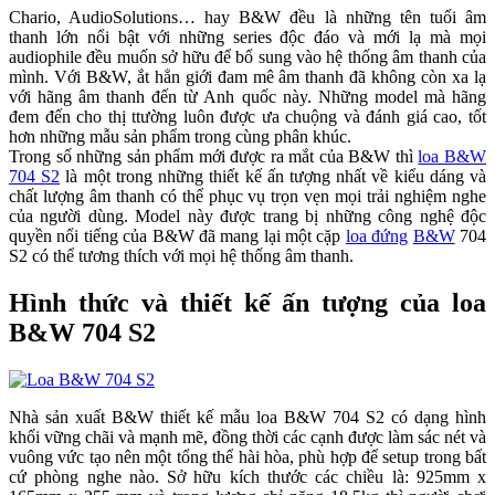
Chario, AudioSolutions… hay B&W đều là những tên tuổi âm
thanh lớn nổi bật với những series độc đáo và mới lạ mà mọi
audiophile đều muốn sở hữu để bổ sung vào hệ thống âm thanh của
mình. Với B&W, ắt hẳn giới đam mê âm thanh đã không còn xa lạ
với hãng âm thanh đến từ Anh quốc này. Những model mà hãng
đem đến cho thị ttường luôn được ưa chuộng và đánh giá cao, tốt
hơn những mẫu sản phẩm trong cùng phân khúc.
Trong số những sản phẩm mới được ra mắt của B&W thì
loa B&W
704 S2
là một trong những thiết kế ấn tượng nhất về kiểu dáng và
chất lượng âm thanh có thể phục vụ trọn vẹn mọi trải nghiệm nghe
của người dùng. Model này được trang bị những công nghệ độc
quyền nổi tiếng của B&W đã mang lại một cặp
loa đứng
B&W
704
S2 có thể tương thích với mọi hệ thống âm thanh.
Hình thức và thiết kế ấn tượng của loa
B&W 704 S2
Nhà sản xuất B&W thiết kế mẫu loa B&W 704 S2 có dạng hình
khối vững chãi và mạnh mẽ, đồng thời các cạnh được làm sác nét và
vuông vức tạo nên một tổng thể hài hòa, phù hợp để setup trong bất
cứ phòng nghe nào. Sở hữu kích thước các chiều là: 925mm x