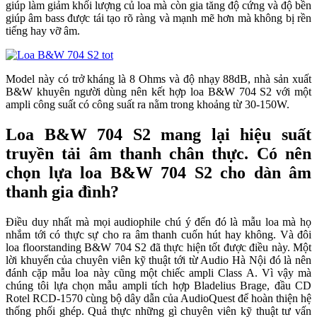
giúp làm giảm khối lượng củ loa mà còn gia tăng độ cứng và độ bền
giúp âm bass được tái tạo rõ ràng và mạnh mẽ hơn mà không bị rền
tiếng hay vỡ âm.
Model này có trở kháng là 8 Ohms và độ nhạy 88dB, nhà sản xuất
B&W khuyên người dùng nên kết hợp loa B&W 704 S2 với một
ampli công suất có công suất ra nằm trong khoảng từ 30-150W.
Loa B&W 704 S2 mang lại hiệu suất
truyền tải âm thanh chân thực. Có nên
chọn lựa loa B&W 704 S2 cho dàn âm
thanh gia đình?
Điều duy nhất mà mọi audiophile chú ý đến đó là mẫu loa mà họ
nhắm tới có thực sự cho ra âm thanh cuốn hút hay không. Và đôi
loa floorstanding B&W 704 S2 đã thực hiện tốt được điều này. Một
lời khuyến của chuyên viên kỹ thuật tới từ Audio Hà Nội đó là nên
đánh cặp mẫu loa này cũng một chiếc ampli Class A. Vì vậy mà
chúng tôi lựa chọn mẫu ampli tích hợp Bladelius Brage, đầu CD
Rotel RCD-1570 cùng bộ dây dẫn của AudioQuest để hoàn thiện hệ
thống phối ghép. Quả thực những gì chuyên viên kỹ thuật tư vấn