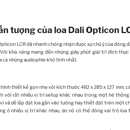
ế ấn tượng của
loa Dali
Opticon L
ali Opticon LCR đã nhanh chóng nhận được sự chú ý của đông 
Với khả năng mang đến những giây phút giải trí đích thực
ủa cả những audiophle khó tính nhất.
chính thiết kế gọn nhẹ với kích thước 482 x 285 x 127 mm, 
ích với rất nhiều vị trí setup khác nhau trong một hệ thốn
vi và dễ lắp đặt loa gắn vào tường hay thiết đặt trên một 
 ở nhiều vị trí khác nhau, do nó có thể đóng vai trò loa t