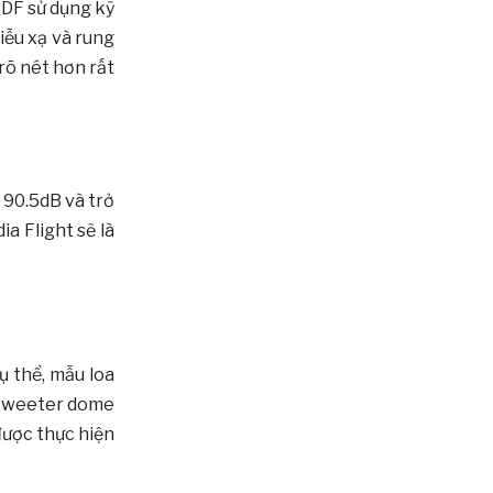
MDF sử dụng kỹ
iễu xạ và rung
rõ nét hơn rất
 90.5dB và trở
a Flight sẽ là
ụ thể, mẫu loa
a tweeter dome
ược thực hiện