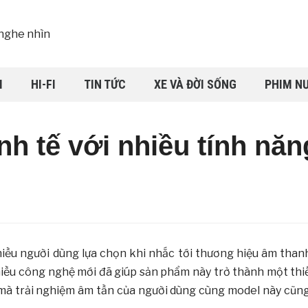
I
HI-FI
TIN TỨC
XE VÀ ĐỜI SỐNG
PHIM N
nh tế với nhiều tính nă
iều người dùng lựa chọn khi nhắc tới thương hiệu âm than
u công nghệ mới đã giúp sản phẩm này trở thành một thiết
 mà trải nghiệm âm tần của người dùng cùng model này cũng