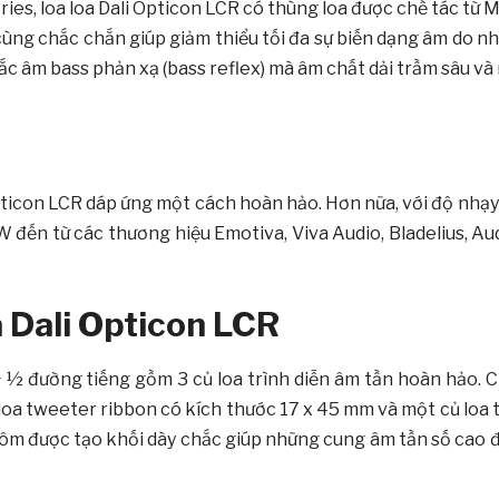
ies, loa loa Dali Opticon LCR có thùng loa được chế tác từ 
cùng chắc chắn giúp giảm thiểu tối đa sự biến dạng âm do nh
ắc âm bass phản xạ (bass reflex) mà âm chất dải trầm sâu và 
ticon LCR dáp ứng một cách hoàn hảo. Hơn nữa, với độ nhạy
ến từ các thương hiệu Emotiva, Viva Audio, Bladelius, Audi
a Dali Opticon LCR
+ ½ đường tiếng gồm 3 củ loa trình diễn âm tần hoàn hảo. C
ủ loa tweeter ribbon có kích thước 17 x 45 mm và một củ lo
m được tạo khối dày chắc giúp những cung âm tần số cao đ