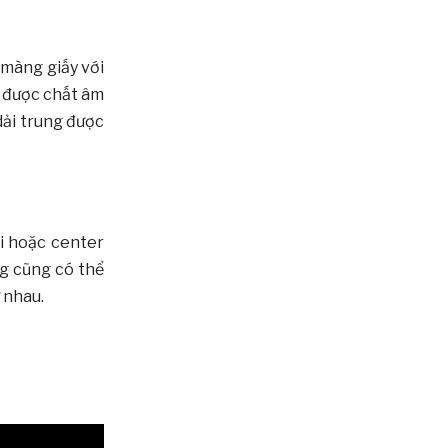
 màng giấy với
t được chất âm
dải trung được
ải hoặc center
ng cũng có thể
 nhau.