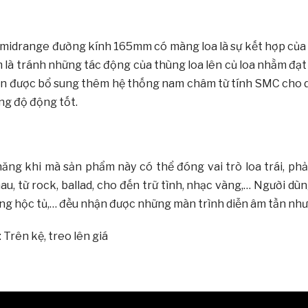
a midrange đường kính 165mm có màng loa là sự kết hợp của
m là tránh những tác động của thùng loa lên củ loa nhằm đạ
y còn được bổ sung thêm hệ thống nam châm từ tính SMC cho 
ng độ động tốt.
năng khi mà sản phẩm này có thể đóng vai trò loa trái, ph
au, từ rock, ballad, cho đến trữ tình, nhạc vàng,… Người dù
 trong hộc tủ,… đều nhận được những màn trình diễn âm tần như
Trên kệ, treo lên giá