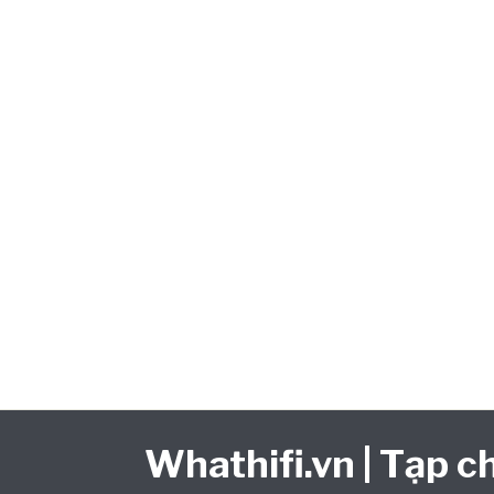
Whathifi.vn | Tạp ch