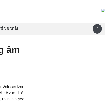
ƯỚC NGOÀI
ng âm
h Dali của Đan
 kế vượt trội
 thú vị và độc