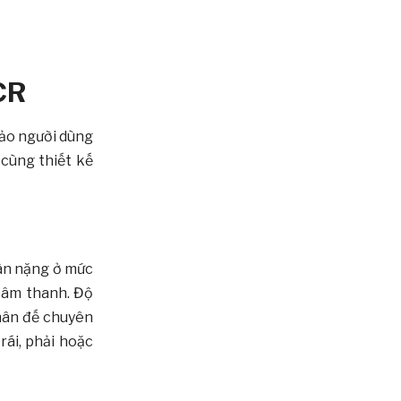
CR
đảo người dùng
 cùng thiết kế
cân nặng ở mức
g âm thanh. Độ
chân đế chuyên
rái, phải hoặc