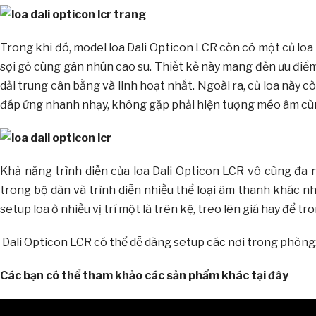
Trong khi đó, model loa Dali Opticon LCR còn có một củ lo
sợi gỗ cùng gân nhún cao su. Thiết kế này mang đến ưu điể
dải trung cân bằng và linh hoạt nhất. Ngoài ra, củ loa nà
đáp ứng nhanh nhạy, không gặp phải hiện tượng méo âm cù
Khả năng trình diễn của loa Dali Opticon LCR vô cùng đa 
trong bộ dàn và trình diễn nhiều thể loại âm thanh khác nh
setup loa ở nhiều vị trí một là trên kệ, treo lên giá hay để
Dali Opticon LCR có thể dễ dàng setup các nơi trong phòng: 
Các bạn có thể tham khảo các sản phẩm khác tại đây