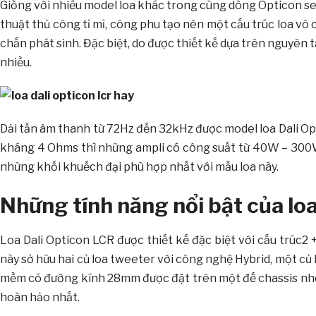
Giống với nhiều model loa khác trong cùng dòng Opticon ser
thuật thủ công tỉ mỉ, công phu tạo nên một cấu trúc loa vô 
chấn phát sinh. Đặc biệt, do được thiết kế dựa trên nguyên t
nhiều.
Dải tần âm thanh từ 72Hz đến 32kHz được model loa Dali Op
kháng 4 Ohms thì những ampli có công suất từ 40W – 300W đ
những khối khuếch đại phù hợp nhất với mẫu loa này.
Những tính năng nổi bật của lo
Loa Dali Opticon LCR được thiết kế đặc biệt với cấu trúc2 
này sở hữu hai củ loa tweeter với công nghệ Hybrid, một c
mềm có đường kính 28mm được đặt trên một đế chassis nhô
hoàn hảo nhất.