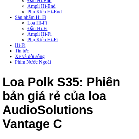
Đầu Hi-End
Ampli Hi-End
Phụ Kiện Hi-End
Sản phẩm Hi-Fi
Loa Hi-Fi
Đầu Hi-Fi
Ampli Hi-Fi
Phụ Kiện Hi-Fi
Hi-Fi
Tin tức
Xe và đời sống
Phim Nước Ngoài
Loa Polk S35: Phiên
bản giá rẻ của loa
AudioSolutions
Vantage C