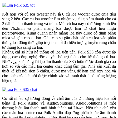
Kết hợp với củ loa tweeter này là 6 củ loa woofer được chia đều
sang 2 bên. Các củ loa woofer làm nhiệm vụ tái tạo âm thanh cho cả
2 dải tần âm thanh trung và trầm. Mỗi củ loa này có đường kính lên
đến 76,2mm và phần màng loa được làm từ chất liệu nhựa
polpropylene. Xung quanh phần màng loa này được cố định bằng
mica và gân cao su lớn. Gân cao su gắn chặt phần củ loa vào phần
thùng loa đồng thời giúp triệt tiêu tối đa hiện tượng truyền rung chấn
từ thùng loa sang củ loa.
Không chỉ sở hữu hệ thống củ loa tiên tiến, Polk S35 còn được áp
dụng các công nghệ độc quyền bổ trợ thêm cho hệ thống củ loa.
Nhờ vậy, khả năng tái tạo âm thanh của S35 luôn được đánh giá cao
hơn so với các mẫu loa center khác cùng tầm giá. Nhà sản xuất đã
thiết kế kết nối đơn 5 chiều, được mạ vàng để hạn chế oxy hóa và
cho phép các kết nối được chính xác và tránh thất thoát năng lượng
hiệu quả.
Có rất nhiều sự tương đồng về chất âm của 2 thương hiệu loa nổi
tiếng là Polk Audio và AudioSolutions. AudioSolutions là một
thương hiệu âm thanh mới hình thành tại Lit-va. Nếu như chủ yếu
các mẫu loa center của Polk Audio đáp ứng phân khúc âm thanh
tầm trung thì AudioSolution được thiết kế cao cấp hơn, với mục đích