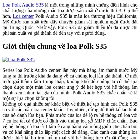
Loa Polk Audio S35
là một trong những minh chứng điển hình cho
chất lượng của những mẫu loa được sản xuất ở nước thứ 3. Cụ thể
hơn,
Loa center
Polk Audio S35 là mẫu loa thương hiệu California,
Mỹ được sản xuất trên dây chuyền giám sát nghiêm ngặt được đặt
tại Trung Quốc. NHờ vậy, Polk S35 đã giảm thiểu tối đa được chi
phí sản xuất và giá thành để đến tay với người dùng.
Giới thiệu chung về loa Polk S35
Series loa Polk Audio center lần này mà hãng âm thanh nước Mỹ
tung ra thị trường khá đa dạng về cả chủng loại lẫn giá thành. Ở một
mức giá thành tầm trung thấp, không khó để chúng ta có thể lựa
chọn được một mẫu loa center ưng ý để kết hợp với hệ thống âm
thanh xem phim tại gia của mình. Polk Audio S35 chắc chắn sẽ là
một sự lựa chọn không tồi.
Không có quá nhiều sự khác biệt về thiết kế tạo hình của Polk S35
so với các mẫu loa center khác. Tuy nhiên, đừng để thiết kế tạo hình
của nó đánh lừa bạn. Phía trước của loa để lộ ra hệ thống củ loa với
7 củ loa tất cả được cố định vào thùng loa gỗ MDF chắc chắn. Bảo
vệ hệ thống củ loa là 1 tấm ê căng bằng vải mỏng giúp che chắn bụi
và có khả năng tháo lắp một cách dễ dàng. Các cạnh của thùng loa
được thiết kế bo tròn mềm mại với hệ thống treo ở mặt đằng sau.