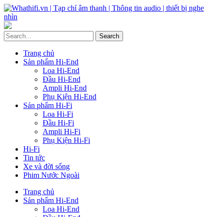
Trang chủ
Sản phẩm Hi-End
Loa Hi-End
Đầu Hi-End
Ampli Hi-End
Phụ Kiện Hi-End
Sản phẩm Hi-Fi
Loa Hi-Fi
Đầu Hi-Fi
Ampli Hi-Fi
Phụ Kiện Hi-Fi
Hi-Fi
Tin tức
Xe và đời sống
Phim Nước Ngoài
Trang chủ
Sản phẩm Hi-End
Loa Hi-End