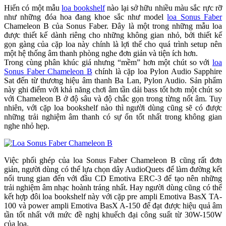
Hiến có một mẫu
loa bookshelf
nào lại sở hữu nhiều màu sắc rực rỡ
như những đóa hoa đang khoe sắc như model
loa Sonus Faber
Chameleon B của Sonus Faber. Đây là một trong những mẫu loa
được thiết kế dành riêng cho những không gian nhỏ, bởi thiết kế
gọn gàng của cặp loa này chính là lợi thế cho quá trình setup nên
một hệ thống âm thanh phòng nghe đơn giản và tiện ích hơn.
Trong cùng phân khúc giá nhưng “mềm” hơn một chút so với
loa
Sonus Faber Chameleon B
chính là cặp loa Pylon Audio Sapphire
Sat đến từ thương hiệu âm thanh Ba Lan, Pylon Audio. Sản phẩm
này ghi điểm với khả năng chơi âm tần dải bass tốt hơn một chút so
với Chameleon B ở độ sâu và độ chắc gọn trong từng nốt âm. Tuy
nhiên, với cặp loa bookshelf nào thì người dùng cũng sẽ có được
những trải nghiệm âm thanh có sự ổn tốt nhất trong không gian
nghe nhỏ hẹp.
Việc phối ghép của loa Sonus Faber Chameleon B cũng rất đơn
giản, người dùng có thể lựa chọn dây AudioQuets để làm đường kết
nối trung gian đến với đầu CD Emotiva ERC-3 để tạo nên những
trải nghiệm âm nhạc hoành tráng nhất. Hay người dùng cũng có thể
kết hợp đôi loa bookshelf này với cặp pre ampli Emotiva BasX TA-
100 và power ampli Emotiva BasX A-150 để đạt được hiệu quả âm
tần tốt nhất với mức đề nghị khuếch đại công suất từ 30W-150W
của loa.