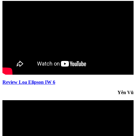
Review Loa Elipson IW 6
Yên Vũ