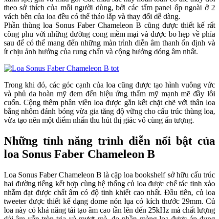
theo sở thích của mỗi người dùng, bởi các tấm panel ốp ngoài ở 2
vách bên của loa đều có thể tháo lắp và thay đổi dễ dàng.
Phần thùng loa Sonus Faber Chameleon B cũng được thiết kế rất
công phu với những đường cong mềm mại và được bo hẹp về phía
sau để có thể mang đến những màn trình diễn âm thanh ổn định và
ít chịu ảnh hưởng của rung chấn và cộng hưởng dóng âm nhất.
Trong khi đó, các góc cạnh của loa cũng được tạo hình vuông vức
và phủ da hoàn mỹ đem đến hiệu ứng thẩm mỹ mạnh mẽ đầy lôi
cuốn. Cộng thêm phần viền loa được gắn kết chặt chẽ với thân loa
bằng nhôm đánh bóng vừa gia tăng độ vững cho cấu trúc thùng loa,
vừa tạo nên một điểm nhấn thu hút thị giác vô cùng ấn tượng.
Những tính năng trình diễn nổi bật của
loa Sonus Faber Chameleon B
Loa Sonus Faber Chameleon B là cặp loa bookshelf sở hữu cấu trúc
hai đường tiếng kết hợp cùng hệ thống củ loa được chế tác tinh xảo
nhằm đạt được chất âm có độ tinh khiết cao nhất. Đầu tiên, củ loa
tweeter được thiết kế dạng dome nón lụa có kích thước 29mm. Củ
loa này có khả năng tái tạo âm cao tần lên đến 25kHz mà chất lượng
dải âm vẫn tròn trịa và mượt mà, do phần màng loa được áp dụng