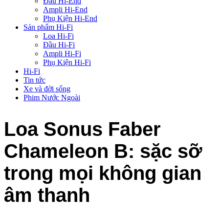
Đầu Hi-End
Ampli Hi-End
Phụ Kiện Hi-End
Sản phẩm Hi-Fi
Loa Hi-Fi
Đầu Hi-Fi
Ampli Hi-Fi
Phụ Kiện Hi-Fi
Hi-Fi
Tin tức
Xe và đời sống
Phim Nước Ngoài
Loa Sonus Faber
Chameleon B: sặc sỡ
trong mọi không gian
âm thanh