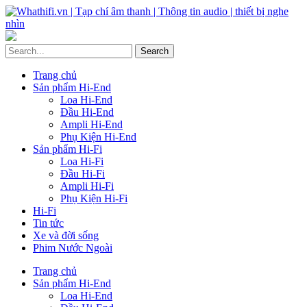
Trang chủ
Sản phẩm Hi-End
Loa Hi-End
Đầu Hi-End
Ampli Hi-End
Phụ Kiện Hi-End
Sản phẩm Hi-Fi
Loa Hi-Fi
Đầu Hi-Fi
Ampli Hi-Fi
Phụ Kiện Hi-Fi
Hi-Fi
Tin tức
Xe và đời sống
Phim Nước Ngoài
Trang chủ
Sản phẩm Hi-End
Loa Hi-End