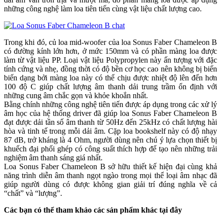
những công nghệ làm loa tiên tiến cùng vật liệu chất lượng cao.
Trong khi đó, củ loa mid-woofer của loa Sonus Faber Chameleon B
có đường kính lớn hơn, ở mức 150mm và có phần màng loa được
làm từ vật liệu PP. Loại vật liệu Polypropylen này ấn tượng với đặc
tính cứng và nhẹ, đồng thời có độ bền cơ học cao nên không bị biến
biến dạng bởi màng loa này có thể chịu được nhiệt độ lên đến hơn
100 độ C giúp chất lượng âm thanh dải trung trầm ổn định với
những cung âm chắc gọn và khỏe khoắn nhất.
Bằng chính những công nghệ tiên tiến được áp dụng trong các xử lý
âm học của hệ thống driver đã giúp loa Sonus Faber Chameleon B
đạt được dải tần số âm thanh từ 50Hz đến 25kHz có chất lượng hài
hòa và tinh tế trong mỗi dải âm. Cặp loa bookshelf này có độ nhạy
87 dB, trở kháng là 4 Ohm, người dùng nên chú ý lựa chọn thiết bị
khuếch đại phối ghép có công suất thích hợp để tạo nên những trải
nghiệm âm thanh sáng giá nhất.
Loa Sonus Faber Chameleon B sở hữu thiết kế hiện đại cùng khả
năng trình diễn âm thanh ngọt ngào trong mọi thể loại âm nhạc đã
giúp người dùng có được không gian giải trí đúng nghĩa về cả
“chất” và “lượng”.
Các bạn có thể tham khảo các sản phẩm khác tại đây