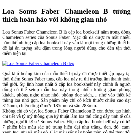
Loa Sonus Faber Chameleon B tương
thích hoàn hảo với không gian nhỏ
Loa Sonus Faber Chameleon B là cặp loa bookself nằm trong dòng
Chameleon series của Sonus Faber. Mặc dù đã được ra mắt nhiều
năm thế nhưng cặp loa bookself này vẫn là một trong những thiết bị
để lại ấn tượng sâu đậm trong lòng người dùng cho đến tận thời
điểm hiện tại.
Quá khứ hoàng kim của mẫu thiết bị này đã được thiết lập ngay tại
thời điểm Sonus Faber tung cặp loa này ra thị trường âm thanh toàn
thế giới. Sự linh hoạt nhất ở cặp loa bookshelf này chính là người
dùng có thể setup mẫu loa này trong nhiều không gian phòng
khách, phòng nghe nhạc nhỏ, phòng đọc sách,… nhờ vào thiết kế
thùng loa nhỏ gọn. Sản phẩm này chỉ có kích thước chiều cao đạt
315mm, chiều rộng ở mức 185mm và sâu 283mm.
Không chỉ có vậy, loa Sonus Faber Chameleon B còn được tạo hình
chi tiết và tỷ mỷ thông qua kỹ thuật làm loa thủ công đầy tinh tế của
những người kỹ sư Sonus Faber. Hiện cặp loa bookshelf này có tới
7 phiên bản màu sắc trẻ trung hiện đại như trắng, đen, đỏ, cam,
xanh lục, ghi và mầu gỗ. Các màu sắc này hoàn toàn có thể thay đổi