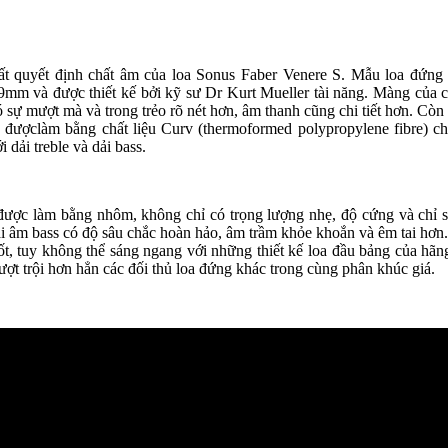
hất quyết định chất âm của loa Sonus Faber Venere S. Mẫu loa đứng
9mm và được thiết kế bởi kỹ sư Dr Kurt Mueller tài năng. Màng của 
 sự mượt mà và trong trẻo rõ nét hơn, âm thanh cũng chi tiết hơn. Còn
 đượclàm bằng chất liệu Curv (thermoformed polypropylene fibre) c
 dải treble và dải bass.
được làm bằng nhôm, không chỉ có trọng lượng nhẹ, độ cứng và chỉ 
dải âm bass có độ sâu chắc hoàn hảo, âm trầm khỏe khoắn và êm tai hơn
ốt, tuy không thể sáng ngang với những thiết kế loa đầu bảng của hãn
ượt trội hơn hẳn các đối thủ loa đứng khác trong cùng phân khúc giá.