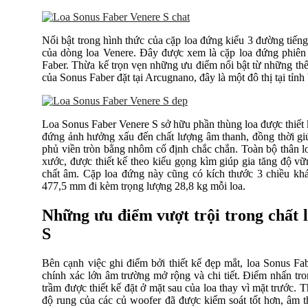
Nổi bật trong hình thức của cặp loa đứng kiểu 3 đường tiếng
của dòng loa Venere. Đây được xem là cặp loa đứng phiên
Faber. Thừa kế trọn vẹn những ưu điểm nổi bật từ những thế h
của Sonus Faber đặt tại Arcugnano, đây là một đô thị tại tỉ
Loa Sonus Faber Venere S sở hữu phần thùng loa được thiết k
đứng ảnh hưởng xấu đến chất lượng âm thanh, đồng thời gi
phủ viền tròn bằng nhôm cố định chắc chắn. Toàn bộ thân l
xước, được thiết kế theo kiểu gọng kìm giúp gia tăng độ v
chất âm. Cặp loa đứng này cũng có kích thước 3 chiều khá
477,5 mm đi kèm trọng lượng 28,8 kg mỗi loa.
Những ưu điểm vượt trội trong chất 
S
Bên cạnh việc ghi điểm bởi thiết kế đẹp mắt, loa Sonus F
chính xác lớn âm trường mở rộng và chi tiết. Điểm nhấn tron
trầm được thiết kế đặt ở mặt sau của loa thay vì mặt trước.
độ rung của các củ woofer đã được kiểm soát tốt hơn, âm t