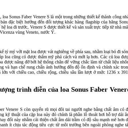
, loa Sonus Faber Venere S là một trong những thiết kế thành công nh
 bản đặc biệt hướng đến đối tượng khác hàng flagship của hãng Son
ệ loa đi trước, Venere S được thiết kế và sản xuất trực tiếp từ nhà m
nh Vicenza vùng Veneto, nước Ý.
ế tỷ mỷ với mặt loa được vát nghiêng về phía sau, nhằm loại bỏ đi só
úp loa cũng có được thẩm mỹ phá cách và mới lạ hơn. Các củ loa đư
oa được nâng đỡ bởi hệ thống chân đế vững chắc làm từ chất liệu nh
ững và hạn chế rung chấn ảnh hưởng đến độ ổn định và chính xác tro
 lớn với chiều cao, chiều rộng, chiều sâu lần lượt ở mức 1236 x 39
lượng trình diễn của loa Sonus Faber Vener
aber Venere S còn quyến rũ mọi đôi tai người nghe bằng chất âm có 
g kỹ thuật của cặp loa này đó chính là phần lỗ thoát hơi hỗ trợ dải 
 Thay đổi này nhằm cải thiện chất âm dải trầm có độ sâu mạnh mẽ hơn 
hanh ít chịu tác động tiêu cực từ môi trường bên ngoài phòng nghe t