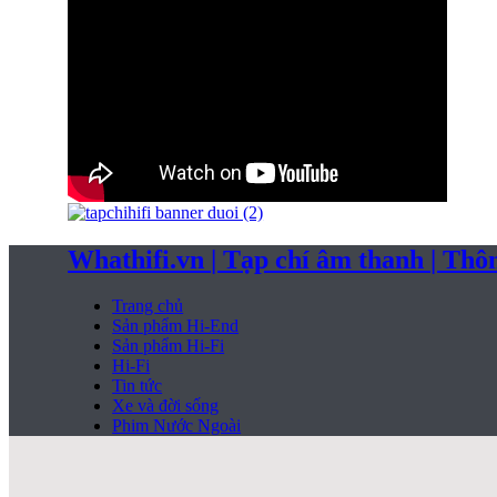
Whathifi.vn | Tạp chí âm thanh | Thông
Trang chủ
Sản phẩm Hi-End
Sản phẩm Hi-Fi
Hi-Fi
Tin tức
Xe và đời sống
Phim Nước Ngoài