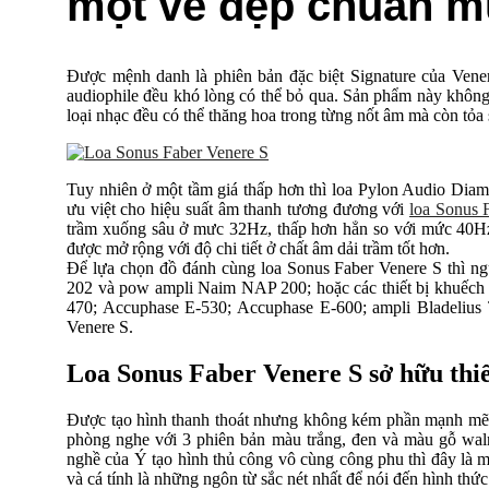
một vẻ đẹp chuẩn 
Được mệnh danh là phiên bản đặc biệt Signature của Vener
audiophile đều khó lòng có thể bỏ qua. Sản phẩm này không 
loại nhạc đều có thể thăng hoa trong từng nốt âm mà còn tỏa
Tuy nhiên ở một tầm giá thấp hơn thì loa Pylon Audio Dia
ưu việt cho hiệu suất âm thanh tương đương với
loa Sonus 
trầm xuống sâu ở mưc 32Hz, thấp hơn hẳn so với mức 40H
được mở rộng với độ chi tiết ở chất âm dải trầm tốt hơn.
Để lựa chọn đồ đánh cùng loa Sonus Faber Venere S thì 
202 và pow ampli Naim NAP 200; hoặc các thiết bị khuếch
470; Accuphase E-530; Accuphase E-600; ampli Bladelius 
Venere S.
Loa Sonus Faber Venere S sở hữu th
Được tạo hình thanh thoát nhưng không kém phần mạnh mẽ, 
phòng nghe với 3 phiên bản màu trắng, đen và màu gỗ walnu
nghề của Ý tạo hình thủ công vô cùng công phu thì đây là m
và cá tính là những ngôn từ sắc nét nhất để nói đến hình thứ