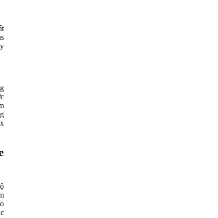
ất
us
áy
ng
ợc
ôm
ng
1x
e
độ
âm
do
ác