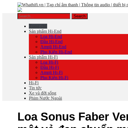
Trang chủ
Sản phẩm Hi-End
Loa Hi-End
Đầu Hi-End
Ampli Hi-End
Phụ Kiện Hi-End
Sản phẩm Hi-Fi
Loa Hi-Fi
Đầu Hi-Fi
Ampli Hi-Fi
Phụ Kiện Hi-Fi
Hi-Fi
Tin tức
Xe và đời sống
Phim Nước Ngoài
Loa Sonus Faber Ven