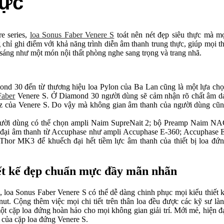
mực
e series,
loa Sonus Faber Venere S
toát nên nét đẹp siêu thực mà m
chỉ ghi điểm với khả năng trình diễn âm thanh trung thực, giúp mọi t
 sáng như một món nội thất phòng nghe sang trọng và trang nhã.
mond 30 đến từ thương hiệu loa Pylon của Ba Lan cũng là một lựa ch
Faber
Venere S. Ở Diamond 30 người dùng sẽ cảm nhận rõ chất âm d
z của Venere S. Do vậy mà không gian âm thanh của người dùng cũ
người dùng có thể chọn ampli Naim SupreNait 2; bộ Preamp Naim N
 đại âm thanh từ Accuphase như ampli Accuphase E-360; Accuphase 
Thor MK3 để khuếch đại hết tiềm lực âm thanh của thiết bị loa đứ
iết kế đẹp chuẩn mực đầy mãn nhãn
loa Sonus Faber Venere S có thể dễ dàng chinh phục mọi kiểu thiết 
t. Cộng thêm việc mọi chi tiết trên thân loa đều được các kỹ sư là
ột cặp loa đứng hoàn hảo cho mọi không gian giải trí. Mới mẻ, hiện đ
c của cặp loa đứng Venere S.