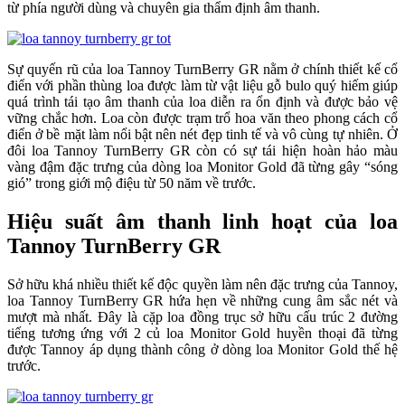
từ phía người dùng và chuyên gia thẩm định âm thanh.
Sự quyến rũ của loa Tannoy TurnBerry GR nằm ở chính thiết kế cổ
điển với phần thùng loa được làm từ vật liệu gỗ bulo quý hiếm giúp
quá trình tái tạo âm thanh của loa diễn ra ổn định và được bảo vệ
vững chắc hơn. Loa còn được trạm trổ hoa văn theo phong cách cổ
điển ở bề mặt làm nổi bật nên nét đẹp tinh tế và vô cùng tự nhiên. Ở
đôi loa Tannoy TurnBerry GR còn có sự tái hiện hoàn hảo màu
vàng đậm đặc trưng của dòng loa Monitor Gold đã từng gây “sóng
gió” trong giới mộ điệu từ 50 năm về trước.
Hiệu suất âm thanh linh hoạt của loa
Tannoy TurnBerry GR
Sở hữu khá nhiều thiết kế độc quyền làm nên đặc trưng của Tannoy,
loa Tannoy TurnBerry GR hứa hẹn về những cung âm sắc nét và
mượt mà nhất. Đây là cặp loa đồng trục sở hữu cấu trúc 2 đường
tiếng tương ứng với 2 củ loa Monitor Gold huyền thoại đã từng
được Tannoy áp dụng thành công ở dòng loa Monitor Gold thế hệ
trước.