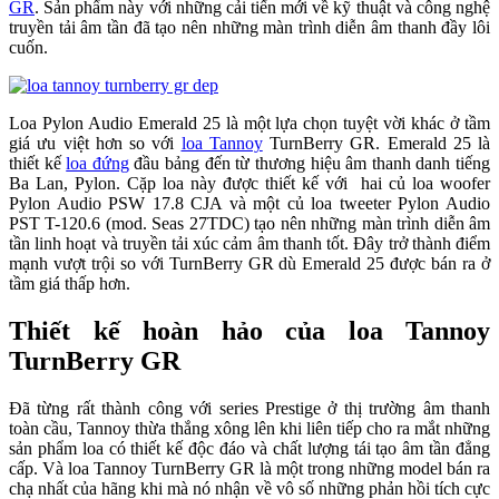
GR
. Sản phẩm này với những cải tiến mới về kỹ thuật và công nghệ
truyền tải âm tần đã tạo nên những màn trình diễn âm thanh đầy lôi
cuốn.
Loa Pylon Audio Emerald 25 là một lựa chọn tuyệt vời khác ở tầm
giá ưu việt hơn so với
loa Tannoy
TurnBerry GR. Emerald 25 là
thiết kế
loa đứng
đầu bảng đến từ thương hiệu âm thanh danh tiếng
Ba Lan, Pylon. Cặp loa này được thiết kế với hai củ loa woofer
Pylon Audio PSW 17.8 CJA và một củ loa tweeter Pylon Audio
PST T-120.6 (mod. Seas 27TDC) tạo nên những màn trình diễn âm
tần linh hoạt và truyền tải xúc cảm âm thanh tốt. Đây trở thành điểm
mạnh vượt trội so với TurnBerry GR dù Emerald 25 được bán ra ở
tầm giá thấp hơn.
Thiết kế hoàn hảo của loa Tannoy
TurnBerry GR
Đã từng rất thành công với series Prestige ở thị trường âm thanh
toàn cầu, Tannoy thừa thắng xông lên khi liên tiếp cho ra mắt những
sản phẩm loa có thiết kế độc đáo và chất lượng tái tạo âm tần đẳng
cấp. Và loa Tannoy TurnBerry GR là một trong những model bán ra
chạ nhất của hãng khi mà nó nhận về vô số những phản hồi tích cực