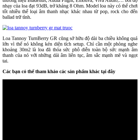
thương hiệu Bladelius, Audia Flight, Emotiva, Viva Audio,… bởi độ
nhạy của loa đạt 93dB, trở kháng 8 Ohm. Model loa này có thể chơi
tốt nhiều thể loại âm thanh nhạc khác nhau từ pop, rock cho đến
ballad trữ tình.
Loa Tannoy TurnBerry GR cũng sở hữu độ dài ba chiều không quá
lớn vì thế nó không kén diện tích setup. Chỉ cần một phòng nghe
khoảng 30m2 là loa đã thỏa sức phô diễn toàn bộ sức mạnh âm
thanh của nó với những dải âm liên tục, âm sắc mạnh mẽ và ngọt
tai.
Các bạn có thể tham khảo các sản phẩm khác tại đây