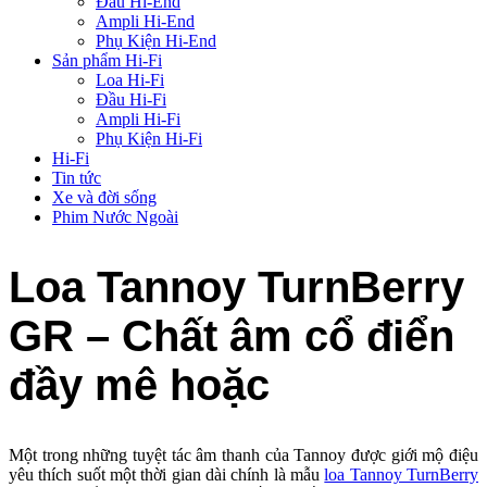
Đầu Hi-End
Ampli Hi-End
Phụ Kiện Hi-End
Sản phẩm Hi-Fi
Loa Hi-Fi
Đầu Hi-Fi
Ampli Hi-Fi
Phụ Kiện Hi-Fi
Hi-Fi
Tin tức
Xe và đời sống
Phim Nước Ngoài
Loa Tannoy TurnBerry
GR – Chất âm cổ điển
đầy mê hoặc
Một trong những tuyệt tác âm thanh của Tannoy được giới mộ điệu
yêu thích suốt một thời gian dài chính là mẫu
loa Tannoy TurnBerry