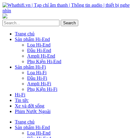
Trang chủ
Sản phẩm Hi-End
Loa Hi-End
Đầu Hi-End
Ampli Hi-End
Phụ Kiện Hi-End
Sản phẩm Hi-Fi
Loa Hi-Fi
Đầu Hi-Fi
Ampli Hi-Fi
Phụ Kiện Hi-Fi
Hi-Fi
Tin tức
Xe và đời sống
Phim Nước Ngoài
Trang chủ
Sản phẩm Hi-End
Loa Hi-End