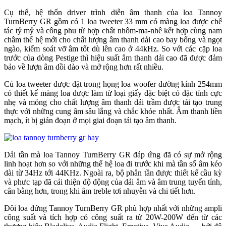
Cụ thể, hệ thốn driver trình diễn âm thanh của loa Tannoy
TurnBerry GR gồm có 1 loa tweeter 33 mm có màng loa được chế
tác tỷ mỷ và công phu từ hợp chất nhôm-ma-nhê kết hợp cùng nam
châm thế hệ mới cho chất lượng âm thanh dải cao bay bổng và ngọt
ngào, kiểm soát vỡ âm tốt dù lên cao ở 44kHz. So với các cặp loa
trước của dòng Pestige thì hiệu suất âm thanh dải cao đã được đảm
bảo về lượn âm dồi dào và mở rộng hơn rất nhiều.
Củ loa tweeter được đặt trong họng loa woofer đường kính 254mm
có thiết kế màng loa được làm từ loại giấy đặc biệt có đặc tính cực
nhẹ và mỏng cho chất lượng âm thanh dải trầm được tái tạo trung
thực với những cung âm sâu lắng và chắc khỏe nhất. Âm thanh liền
mạch, ít bị gián đoạn ở mọi giai đoạn tái tạo âm thanh.
Dải tần mà loa Tannoy TurnBerry GR đáp ứng đã có sự mở rộng
linh hoạt hơn so với những thế hệ loa đi trước khi mà tần số âm kéo
dài từ 34Hz tới 44KHz. Ngoài ra, bộ phân tần được thiết kế cầu kỳ
và phưc tạp đã cải thiện độ động của dải âm và âm trung tuyến tính,
cân bằng hơn, trong khi âm treble tơi nhuyễn và chi tiết hơn.
Đôi loa đứng Tannoy TurnBerry GR phù hợp nhất với những ampli
công suất và tích hợp có công suất ra từ 20W-200W đến từ các