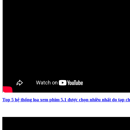
Top 5 hệ thống loa xem phim 5.1 được chọn nhiều nhất do tạp ch