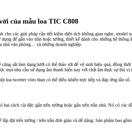
 vời của mẫu loa TIC C808
h cho các giải pháp cần tiết kiệm diện tích không gian nghe, model 
 dụng để gắn vào trần hoặc tường, thiết kế dành cho những hệ thống â
 tòa nhà văn phòng… và những doanh nghiệp.
căng sắt làm dạng lưới có thể tháo rời để vệ sinh hiệu quả, đồng thời 
ợc mọi nhu cầu sử dụng âm thanh hiện nay với chất âm thực sự thú vị 
t loa tweeter vòm titan có thể điều khiển trực tiếp và đáp ứng tần s
 hai cách cài đặt: gắn trên tường hoặc gắn trên trần nhà. Nó có các đầ
ể lắp đặt trên tường / trên trần đơn giản và dễ dàng. Sản phẩm bao gồm 