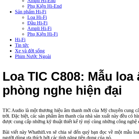
Ampli Hi-End
Phụ Kiện Hi-End
Sản phẩm Hi-Fi
Loa Hi-Fi
Đầu Hi-Fi
Ampli Hi-Fi
Phụ Kiện Hi-Fi
Hi-Fi
Tin tức
Xe và đời sống
Phim Nước Ngoài
Loa TIC C808: Mẫu loa
phòng nghe hiện đại
TIC Audio là một thương hiệu âm thanh mới của Mỹ chuyên cung cấp
trời. Đặc biệt, các sản phẩm âm thanh của nhà sản xuất này đều có h
được cung cấp những kỹ thuật thiết kế tỷ mỷ cùng những công nghệ 
Bài viết này Whathifi.vn sẽ chia sẻ đến quý bạn đọc về một mẫu loa
người dùng ưa thích bởi các tính năng tiện dụng của nó.