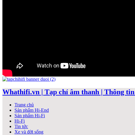
Whathifi.vn | Tạp chí âm thanh | Thông tin 
Trang chủ
Sản phẩm Hi-End
Sản phẩm Hi-Fi
Hi-Fi
Tin tức
Xe và đời sống