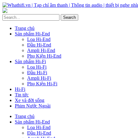
Trang chủ
Sản phẩm Hi-End
Loa Hi-End
Đầu Hi-End
Ampli Hi-End
Phụ Kiện Hi-End
Sản phẩm Hi-Fi
Loa Hi-Fi
Đầu Hi-Fi
Ampli Hi-Fi
Phụ Kiện Hi-Fi
Hi-Fi
Tin tức
Xe và đời sống
Phim Nước Ngoài
Trang chủ
Sản phẩm Hi-End
Loa Hi-End
Đầu Hi-End