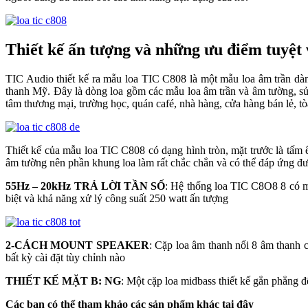
Thiết kế ấn tượng và những ưu điểm tuyệt
TIC Audio thiết kế ra mẫu loa TIC C808 là một mẫu loa âm trần dàn
thanh Mỹ. Đây là dòng loa gồm các mẫu loa âm trần và âm tường, sử
tâm thương mại, trường học, quán café, nhà hàng, cửa hàng bán lẻ,
Thiết kế của mẫu loa TIC C808 có dạng hình tròn, mặt trước là tấm ê 
âm tường nên phần khung loa làm rất chắc chắn và có thể đáp ứng đư
55Hz – 20kHz TRẢ LỜI TẦN SỐ
: Hệ thống loa TIC C8O8 8 có mộ
biệt và khả năng xử lý công suất 250 watt ấn tượng
2-CÁCH MOUNT SPEAKER
: Cặp loa âm thanh nổi 8 âm thanh có
bất kỳ cài đặt tùy chỉnh nào
THIẾT KẾ MẶT B: NG
: Một cặp loa midbass thiết kế gắn phẳng đ
Các bạn có thể tham khảo các sản phẩm khác tại đây