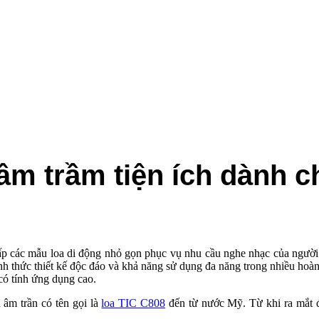
 âm trầm tiện ích dành 
 các mẫu loa di động nhỏ gọn phục vụ nhu cầu nghe nhạc của người d
ình thức thiết kế độc đáo và khả năng sử dụng đa năng trong nhiều ho
có tính ứng dụng cao.
 âm trần có tên gọi là
loa TIC C808
đến từ nước Mỹ. Từ khi ra mắt đ