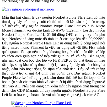
các đường tiếp địa có khả năng loại bỏ nhiễu.
Mẫu thứ hai chính là dây nguồn Nordost Purple Flare Leif có màu
tím dạng dây tròn trong suốt có thể nhìn rõ kết cấu ruột bên trong.
Về kết cấu, dây nguồn Nordost Purple Flare Leif có 2 lõi Micro
Mono Filament với đường kính 16 AWG (1,29mm). Lõi dây nguồn
Nordost Purple Flare Leif là 65 lõi đồng OFC chống oxy hóa phủ
bạc. Nordost đã tăng mức độ tinh khiết của bạc lên đến 99,9999%.
Dây nguồn Nordost Purple Flare Leif sử dụng triết lý công nghệ nổi
tiếng micro mono Filament là việc sử dụng sợi vật liệu FEP mảnh
quấn quanh lõi, tạo nên nhửng khoảng hở giữa chất dẫn điện và lớp
vỏ cách điện giúp hạn chế tiếp xúc giữa lõi và vỏ dây. Bên ngoài,
nhà sản xuất còn bọc cho lớp vỏ FEP. FEP có độ thất thoát tín hiệu
rất thấp, song khả năng thoát nhiệt lại cao, giúp dây nhanh chóng hạ
nhiệt, đảm bảo hoạt động ổn định của chất dẫn. Dây có trở kháng
thấp, đo ở trở kháng 4.4 ohm trên 304m dây. Dây nguồn Nordost
Purple Flare Leif sử dụng jack căm được thiết kế hai lõi topo tối đa
hóa hiệu suất của màn hình và các thiết bị điện tử sử dụng Figure-8
đầu vào AC. Nếu bạn đang tìm kiếm một dây nguồn chất lượng cao
dành cho CDP Marantz thì dây nguồn nguồn Nordost Purple Flare
Leif là sự lựa chọn hoàn hảo với nhiều tùy chọn về jack cắm AC.