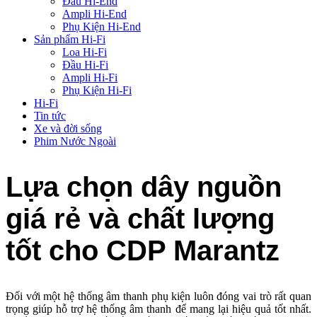
Đầu Hi-End
Ampli Hi-End
Phụ Kiện Hi-End
Sản phẩm Hi-Fi
Loa Hi-Fi
Đầu Hi-Fi
Ampli Hi-Fi
Phụ Kiện Hi-Fi
Hi-Fi
Tin tức
Xe và đời sống
Phim Nước Ngoài
Lựa chọn dây nguồn
giá rẻ và chất lượng
tốt cho CDP Marantz
Đối với một hệ thống âm thanh phụ kiện luôn đóng vai trò rất quan
trọng giúp hỗ trợ hệ thống âm thanh để mang lại hiệu quả tốt nhất.