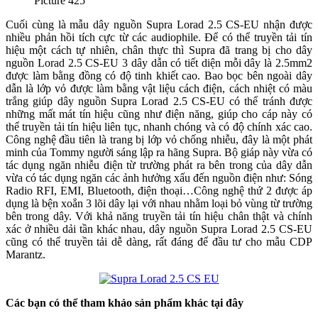
Picture 425
Cuối cùng là mẫu dây nguồn Supra Lorad 2.5 CS-EU nhận được
nhiều phản hồi tích cực từ các audiophile. Để có thể truyền tải tín
hiệu một cách tự nhiên, chân thực thì Supra đã trang bị cho dây
nguồn Lorad 2.5 CS-EU 3 dây dẫn có tiết diện mỗi dây là 2.5mm2
được làm bằng đồng có độ tinh khiết cao. Bao bọc bên ngoài dây
dẫn là lớp vỏ được làm bằng vật liệu cách điện, cách nhiệt có màu
trắng giúp dây nguồn Supra Lorad 2.5 CS-EU có thể tránh được
những mất mát tín hiệu cũng như điện năng, giúp cho cáp này có
thể truyền tải tín hiệu liên tục, nhanh chóng và có độ chính xác cao.
Công nghệ đầu tiên là trang bị lớp vỏ chống nhiễu, đây là một phát
minh của Tommy người sáng lập ra hãng Supra. Bộ giáp này vừa có
tác dụng ngăn nhiễu điện từ trường phát ra bên trong của dây dẫn
vừa có tác dụng ngăn các ảnh hưởng xấu đến nguồn điện như: Sóng
Radio RFI, EMI, Bluetooth, điện thoại…Công nghệ thứ 2 được áp
dụng là bện xoắn 3 lõi dây lại với nhau nhằm loại bỏ vùng từ trường
bên trong dây. Với khả năng truyền tải tín hiệu chân thật và chính
xác ở nhiều dải tần khác nhau, dây nguồn Supra Lorad 2.5 CS-EU
cũng có thể truyền tải dễ dàng, rất đáng để đầu tư cho mẫu CDP
Marantz.
Các bạn có thể tham khảo sản phẩm khác tại đây