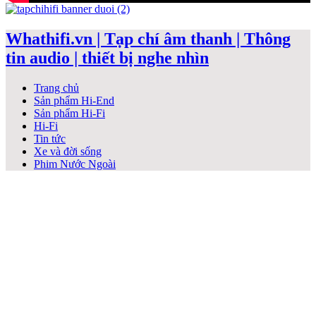
Whathifi.vn | Tạp chí âm thanh | Thông
tin audio | thiết bị nghe nhìn
Trang chủ
Sản phẩm Hi-End
Sản phẩm Hi-Fi
Hi-Fi
Tin tức
Xe và đời sống
Phim Nước Ngoài