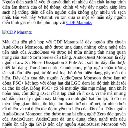
Nguồn điện sạch là yếu tố quyết định rất nhiều đến chất lượng trình
diễn âm thanh của cả hệ thống, chính vì vậy dây nguồn giúp làm
sạch hệ thống điện để đến nguồn điện không gây nhiễu và sạch
nhất. Bài viết này Whathifi.vn xin đưa ra một số mẫu dây nguồn
điển hình giá rẻ có thể phù hợp với
CDP Marantz.
Mẫu đầu tiên phù hợp với CDP Marantz là dây nguồn tiêu chuẩn
AudioQues Monsoon, nhờ được ứng dụng những công nghệ tiên
tiến nhất của AudioQues và được kế thừa những tính năng quan
trọng của donf Storm Series đầu bảng. AudioQuest Monsoon là dây
nguồn Low-Z / Noise-Dissipation 3-Pole AC, sở hữu dây dẫn được
thiết kế dạng True-Concentric Conductors, giúp ngăn chặn tương
tác sợi dẫn hiệu quả, từ đó mà loại bỏ được biến dạng gây méo tín
hiệu. Dây dẫn của dây nguồn AudioQuest Monsoon được làm từ
động PSC+ kết hợp với đồng hạt dài LGC đem lại độ tinh khiết tối
đa cho lõi dây. Đồng PSC+ có bề mặt dây dẫn mịn màng, tinh khiết
hoàn hảo, còn đồng LGC rất ít tạp chất và ít oxit, vì thế mà những
sợi dẫn của dây nguồn này không có ranh giới hạt tồn tại, từ đó mà
méo tiếng giảm thiểu, tín hiệu âm thanh trở nên rõ nét, tự nhiên hơn
rất nhiều và cải thiện tốc độ truyền tín hiệu của dây dẫn. Dây nguồn
AudioQuest Monsoon còn được trang bị công nghệ Zero độc quyền
của AudioQuest. AudioQuest đã ứng dụng công nghệ triệt tiêu
nhiễu ồn tiếp địa GND trên dây nguồn AudioQuest Monsoon với