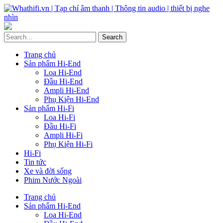
Trang chủ
Sản phẩm Hi-End
Loa Hi-End
Đầu Hi-End
Ampli Hi-End
Phụ Kiện Hi-End
Sản phẩm Hi-Fi
Loa Hi-Fi
Đầu Hi-Fi
Ampli Hi-Fi
Phụ Kiện Hi-Fi
Hi-Fi
Tin tức
Xe và đời sống
Phim Nước Ngoài
Trang chủ
Sản phẩm Hi-End
Loa Hi-End