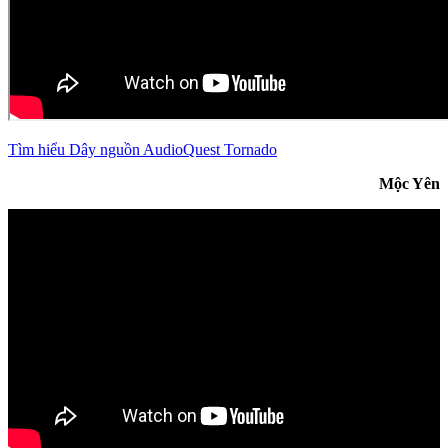
Tìm hiểu Dây nguồn AudioQuest Tornado
Mộc Yên