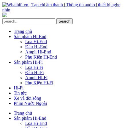
Trang chủ
Sản phẩm Hi-End
Loa Hi-End
Đầu Hi-End
Ampli Hi-End
Phụ Kiện Hi-End
Sản phẩm Hi-Fi
Loa Hi-Fi
Đầu Hi-Fi
Ampli Hi-Fi
Phụ Kiện Hi-Fi
Hi-Fi
Tin tức
Xe và đời sống
Phim Nước Ngoài
Trang chủ
Sản phẩm Hi-End
Loa Hi-End