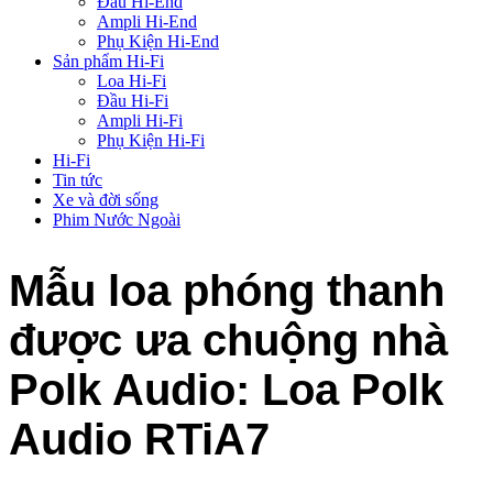
Đầu Hi-End
Ampli Hi-End
Phụ Kiện Hi-End
Sản phẩm Hi-Fi
Loa Hi-Fi
Đầu Hi-Fi
Ampli Hi-Fi
Phụ Kiện Hi-Fi
Hi-Fi
Tin tức
Xe và đời sống
Phim Nước Ngoài
Mẫu loa phóng thanh
được ưa chuộng nhà
Polk Audio: Loa Polk
Audio RTiA7