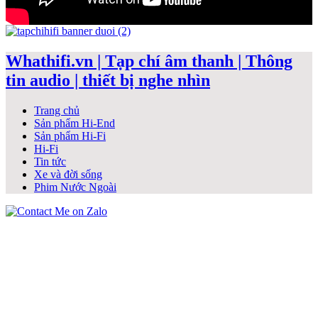
Whathifi.vn | Tạp chí âm thanh | Thông
tin audio | thiết bị nghe nhìn
Trang chủ
Sản phẩm Hi-End
Sản phẩm Hi-Fi
Hi-Fi
Tin tức
Xe và đời sống
Phim Nước Ngoài