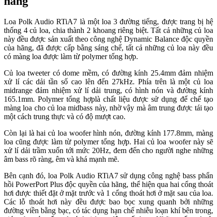
hãng
Loa Polk Audio RTiA7 là một loa 3 đường tiếng, được trang bị hệ
thống 4 củ loa, chia thành 2 khoang riêng biệt. Tất cả những củ loa
này đều được sản xuất theo công nghệ Dynamic Balance độc quyền
của hãng, đã được cấp bằng sáng chế, tất cả những củ loa này đều
có màng loa được làm từ polymer tổng hợp.
Củ loa tweeter có dome mềm, có đường kính 25.4mm đảm nhiệm
xử lí các dải tần số cao lên đến 27kHz. Phía trên là một củ loa
midrange đảm nhiệm xử lí dải trung, có hình nón và đường kính
165.1mm. Polymer tổng hợplà chất liệu được sử dụng để chế tạo
màng loa cho củ loa midbass này, nhờ vậy mà âm trung được tái tạo
một cách trung thực và có độ mượt cao.
Còn lại là hai củ loa woofer hình nón, đường kính 177.8mm, màng
loa cũng được làm từ polymer tổng hợp. Hai củ loa woofer này sẽ
xử lí dải trầm xuốn tới mức 20Hz, đem đến cho người nghe những
âm bass rõ ràng, êm và khá mạnh mẽ.
Bên cạnh đó, loa Polk Audio RTiA7 sử dụng công nghệ bass phẩn
hồi PowerPort Plus độc quyền của hãng, thể hiện qua hai cổng thoát
hơi được thiết đặt ở mặt trước và 1 cổng thoát hơi ở mặt sau của loa.
Các lỗ thoát hơi này đều được bao bọc xung quanh bởi những
đường viền bằng bạc, có tác dụng hạn chế nhiễu loạn khí bên trong,