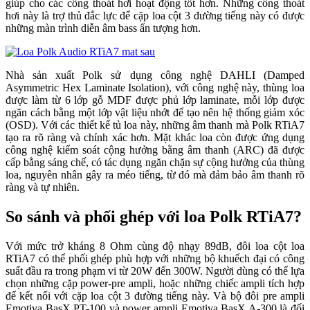
giúp cho các cổng thoát hơi hoạt động tốt hơn. Những cổng thoát
hơi này là trợ thủ đắc lực để cặp loa cột 3 đường tiếng này có được
những màn trình diễn âm bass ấn tượng hơn.
Nhà sản xuất Polk sử dụng công nghệ DAHLI (Damped
Asymmetric Hex Laminate Isolation), với công nghệ này, thùng loa
được làm từ 6 lớp gỗ MDF được phủ lớp laminate, mỗi lớp được
ngăn cách bằng một lớp vật liệu nhớt để tạo nên hệ thống giảm xóc
(OSD). Với các thiết kế tủ loa này, những âm thanh mà Polk RTiA7
tạo ra rõ ràng và chính xác hơn. Mặt khác loa còn được ứng dụng
công nghệ kiểm soát cộng hưởng bằng âm thanh (ARC) đã được
cấp bằng sáng chế, có tác dụng ngăn chặn sự cộng hưởng của thùng
loa, nguyên nhân gây ra méo tiếng, từ đó mà đảm bảo âm thanh rõ
ràng và tự nhiên.
So sánh và phối ghép với loa Polk RTiA7?
Với mức trở kháng 8 Ohm cùng độ nhạy 89dB, đôi loa cột loa
RTiA7 có thể phối ghép phù hợp với những bộ khuếch đại có công
suất đầu ra trong phạm vi từ 20W đến 300W. Người dùng có thể lựa
chọn những cặp power-pre ampli, hoặc những chiếc ampli tích hợp
để kết nối với cặp loa cột 3 đường tiếng này. Và bộ đôi pre ampli
Emotiva BasX PT-100 và power ampli Emotiva BasX A-300 là đối