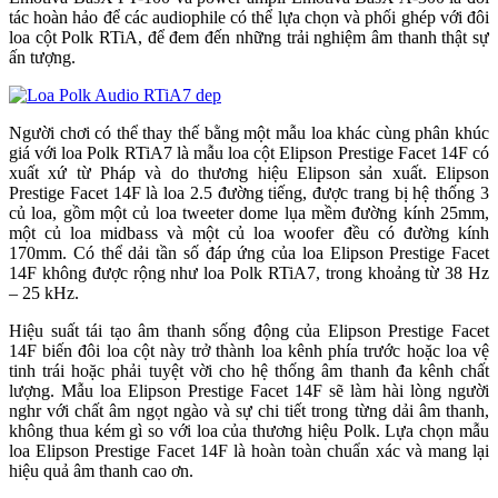
tác hoàn hảo để các audiophile có thể lựa chọn và phối ghép với đôi
loa cột Polk RTiA, để đem đến những trải nghiệm âm thanh thật sự
ấn tượng.
Người chơi có thể thay thế bằng một mẫu loa khác cùng phân khúc
giá với loa Polk RTiA7 là mẫu loa cột Elipson Prestige Facet 14F có
xuất xứ từ Pháp và do thương hiệu Elipson sản xuất. Elipson
Prestige Facet 14F là loa 2.5 đường tiếng, được trang bị hệ thống 3
củ loa, gồm một củ loa tweeter dome lụa mềm đường kính 25mm,
một củ loa midbass và một củ loa woofer đều có đường kính
170mm. Có thể dải tần số đáp ứng của loa Elipson Prestige Facet
14F không được rộng như loa Polk RTiA7, trong khoảng từ 38 Hz
– 25 kHz.
Hiệu suất tái tạo âm thanh sống động của Elipson Prestige Facet
14F biến đôi loa cột này trở thành loa kênh phía trước hoặc loa vệ
tinh trái hoặc phải tuyệt vời cho hệ thống âm thanh đa kênh chất
lượng. Mẫu loa Elipson Prestige Facet 14F sẽ làm hài lòng người
nghr với chất âm ngọt ngào và sự chi tiết trong từng dải âm thanh,
không thua kém gì so với loa của thương hiệu Polk. Lựa chọn mẫu
loa Elipson Prestige Facet 14F là hoàn toàn chuẩn xác và mang lại
hiệu quả âm thanh cao ơn.