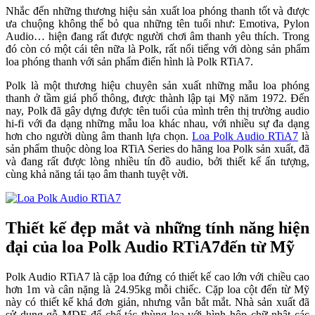
Nhắc đến những thương hiệu sản xuất loa phóng thanh tốt và được
ưa chuộng không thể bỏ qua những tên tuổi như: Emotiva, Pylon
Audio… hiện đang rất được người chơi âm thanh yêu thích. Trong
đó còn có một cái tên nữa là Polk, rất nổi tiếng với dòng sản phẩm
loa phóng thanh với sản phẩm điển hình là Polk RTiA7.
Polk là một thương hiệu chuyên sản xuất những mẫu loa phóng
thanh ở tầm giá phổ thông, được thành lập tại Mỹ năm 1972. Đến
nay, Polk đã gây dựng được tên tuổi của mình trên thị trường audio
hi-fi với đa dạng những mẫu loa khác nhau, với nhiều sự đa dạng
hơn cho người dùng âm thanh lựa chọn.
Loa Polk Audio RTiA7
là
sản phẩm thuộc dòng loa RTiA Series do hãng loa Polk sản xuất, đã
và đang rất được lòng nhiều tín đồ audio, bởi thiết kế ấn tượng,
cùng khả năng tái tạo âm thanh tuyệt vời.
Thiết kế đẹp mắt và những tính năng hiện
đại của loa Polk Audio RTiA7đến từ Mỹ
Polk Audio RTiA7 là cặp loa đứng có thiết kế cao lớn với chiều cao
hơn 1m và cân nặng là 24.95kg mỗi chiếc. Cặp loa cột đến từ Mỹ
này có thiết kế khá đơn giản, nhưng vẫn bắt mắt. Nhà sản xuất đã
sử dụng gỗ MDF để chế tác thùng loa với hình hộp chữ nhật các