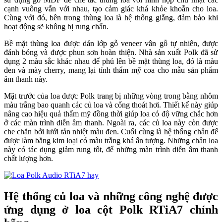
cạnh vuông vắn với nhau, tạo cảm giác khá khỏe khoắn cho loa.
Cùng với đó, bên trong thùng loa là hệ thống giằng, đảm bảo khi
hoạt động sẽ không bị rung chấn.
Bề mặt thùng loa được dán lớp gỗ veneer vân gỗ tự nhiên, được
đánh bóng và được phun sơn hoàn thiện. Nhà sản xuất Polk đã sử
dụng 2 màu sắc khác nhau để phủ lên bề mặt thùng loa, đó là màu
đen và mày cherry, mang lại tính thẩm mỹ coa cho mẫu sản phẩm
âm thanh này.
Mặt trước của loa được Polk trang bị những vòng trong bằng nhôm
màu trắng bao quanh các củ loa và cổng thoát hơi. Thiết kế này giúp
nâng cao hiệu quả thẩm mỹ đồng thời giúp loa có độ vững chắc hơn
ở các màn trình diễn âm thanh. Ngoài ra, các củ loa này còn được
che chắn bởi lưới tản nhiệt màu đen. Cuối cùng là hệ thống chân đế
được làm bằng kim loại có màu trắng khá ấn tượng. Những chân loa
này có tác dụng giảm rung tốt, để những màn trình diễn âm thanh
chất lượng hơn.
Hệ thống củ loa và những công nghệ được
ứng dụng ở loa cột Polk RTiA7 chính