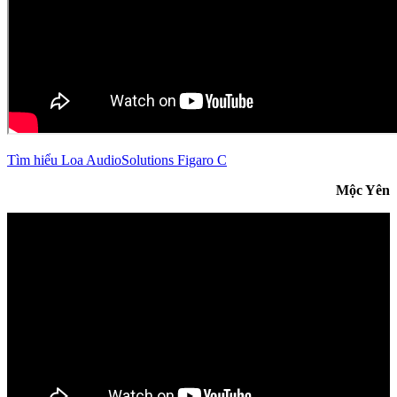
Tìm hiểu Loa AudioSolutions Figaro C
Mộc Yên