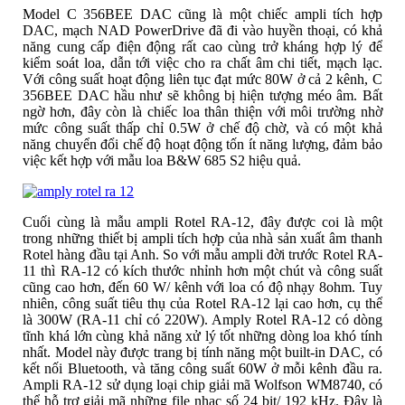
Model C 356BEE DAC cũng là một chiếc ampli tích hợp
DAC, mạch NAD PowerDrive đã đi vào huyền thoại, có khả
năng cung cấp điện động rất cao cùng trở kháng hợp lý để
kiểm soát loa, dẫn tới việc cho ra chất âm chi tiết, mạch lạc.
Với công suất hoạt động liên tục đạt mức 80W ở cả 2 kênh, C
356BEE DAC hầu như sẽ không bị hiện tượng méo âm. Bất
ngờ hơn, đây còn là chiếc loa thân thiện với môi trường nhờ
mức công suất thấp chỉ 0.5W ở chế độ chờ, và có một khả
năng chuyển đổi chế độ hoạt động tốn ít năng lượng, đảm bảo
việc kết hợp với mẫu loa B&W 685 S2 hiệu quả.
Cuối cùng là mẫu ampli Rotel RA-12, đây được coi là một
trong những thiết bị ampli tích hợp của nhà sản xuất âm thanh
Rotel hàng đầu tại Anh. So với mẫu ampli đời trước Rotel RA-
11 thì RA-12 có kích thước nhỉnh hơn một chút và công suất
cũng cao hơn, đến 60 W/ kênh với loa có độ nhạy 8ohm. Tuy
nhiên, công suất tiêu thụ của Rotel RA-12 lại cao hơn, cụ thể
là 300W (RA-11 chỉ có 220W). Amply Rotel RA-12 có dòng
tĩnh khá lớn cùng khả năng xử lý tốt những dòng loa khó tính
nhất. Model này được trang bị tính năng một built-in DAC, có
kết nối Bluetooth, và tăng công suất 60W ở mỗi kênh đầu ra.
Ampli RA-12 sử dụng loại chip giải mã Wolfson WM8740, có
thể hỗ trợ giải mã những file nhạc số 24 bit/ 192 kHz. Đây là