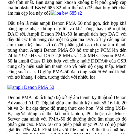
khó tính nhất. Bạn đang băn khoăn không biết phối ghép cặp
loa bookshelf B&W 685 S2 như thế nào để phát huy hết chất
âm mà cặp loa này có?
Đầu tiên là mẫu ampli Denon PMA-50 nhỏ gọn, tích hợp khả
năng nghe nhạc không dây tốt và khả năng thay thế một bộ
DAC rời. Ampli Denon PMA-50 là ampli tích hợp DAC với
đầy đủ các tính năng của một bộ giải mã D/A, xử lý các nguồn
âm thanh kỹ thuật số có độ phân giải cao cho ra âm thanh
trung thực. Ampli Denon PMA-50 hỗ trợ nhạc PCM lên đến
24 bit/192 kHz và DSD 2,8 MHz và 5,6 MHz. Denon PMA-
50 là ampli Class D kết hợp với công nghệ DDFA® của CSR
cung cấp hiệu suất âm thanh cao và biên độ dạng thấp. Mạch
công suất class D giúp PMA-50 đạt công suất 50W mỗi kênh
với trở kháng 4 ohm, tương thích với nhiều loa.
Denon PMA-50 tích hợp bộ xử lý âm thanh kỹ thuật số Denon
Advanced AL32 Digital giúp âm thanh kỹ thuật số 16 bit, 20
bit và 24 bit đạt được độ trung thực cao hơn. Với cổng USB-
B, người dùng có thể kết nối laptop, PC hoặc các Music
Server của mình với PMA-50 để thưởng thức âm nhạc có độ
phân giải cao. PMA-50 cho phép phát nhạc PCM có độ phân
giải lên đến 24 bit/194 kHz với file audio kỹ thuật số mã hóa