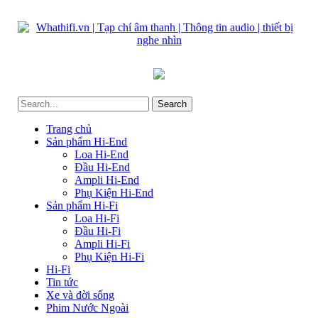
Trang chủ
Sản phẩm Hi-End
Loa Hi-End
Đầu Hi-End
Ampli Hi-End
Phụ Kiện Hi-End
Sản phẩm Hi-Fi
Loa Hi-Fi
Đầu Hi-Fi
Ampli Hi-Fi
Phụ Kiện Hi-Fi
Hi-Fi
Tin tức
Xe và đời sống
Phim Nước Ngoài