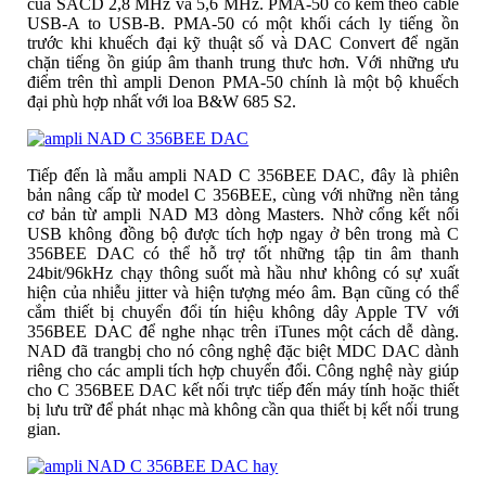
của SACD 2,8 MHz và 5,6 MHz. PMA-50 có kèm theo cable
USB-A to USB-B. PMA-50 có một khối cách ly tiếng ồn
trước khi khuếch đại kỹ thuật số và DAC Convert để ngăn
chặn tiếng ồn giúp âm thanh trung thưc hơn. Với những ưu
điểm trên thì ampli Denon PMA-50 chính là một bộ khuếch
đại phù hợp nhất với loa B&W 685 S2.
Tiếp đến là mẫu ampli NAD C 356BEE DAC, đây là phiên
bản nâng cấp từ model C 356BEE, cùng với những nền tảng
cơ bản từ ampli NAD M3 dòng Masters. Nhờ cổng kết nối
USB không đồng bộ được tích hợp ngay ở bên trong mà C
356BEE DAC có thể hỗ trợ tốt những tập tin âm thanh
24bit/96kHz chạy thông suốt mà hầu như không có sự xuất
hiện của nhiễu jitter và hiện tượng méo âm. Bạn cũng có thể
cắm thiết bị chuyển đổi tín hiệu không dây Apple TV với
356BEE DAC để nghe nhạc trên iTunes một cách dễ dàng.
NAD đã trangbị cho nó công nghệ đặc biệt MDC DAC dành
riêng cho các ampli tích hợp chuyển đổi. Công nghệ này giúp
cho C 356BEE DAC kết nối trực tiếp đến máy tính hoặc thiết
bị lưu trữ để phát nhạc mà không cần qua thiết bị kết nối trung
gian.