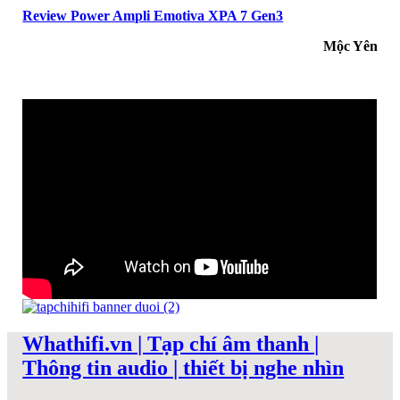
Review Power Ampli Emotiva XPA 7 Gen3
Mộc Yên
Whathifi.vn | Tạp chí âm thanh |
Thông tin audio | thiết bị nghe nhìn