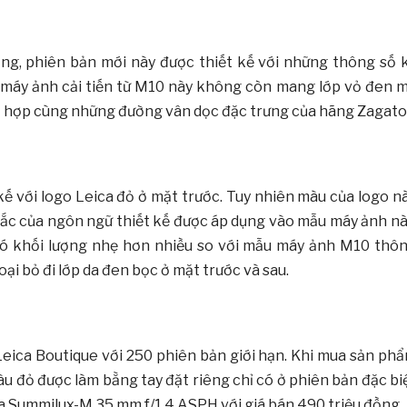
g, phiên bản mới này được thiết kế với những thông số 
ẫu máy ảnh cải tiến từ M10 này không còn mang lớp vỏ đen 
ết hợp cùng những đường vân dọc đặc trưng của hãng Zagato
kế với logo Leica đỏ ở mặt trước. Tuy nhiên màu của logo n
sắc của ngôn ngữ thiết kế được áp dụng vào mẫu máy ảnh nà
ó khối lượng nhẹ hơn nhiều so với mẫu máy ảnh M10 thô
i bỏ đi lớp da đen bọc ở mặt trước và sau.
Leica Boutique với 250 phiên bản giới hạn. Khi mua sản ph
u đỏ được làm bằng tay đặt riêng chỉ có ở phiên bản đặc bi
a Summilux-M 35 mm f/1.4 ASPH với giá bán 490 triệu đồng.