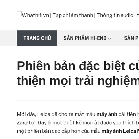
TRANG CHỦ
SẢN PHẨM HI-END
SẢN P
Phiên bản đặc biệt 
thiện mọi trải nghiệ
Mới đây, Leica đã cho ra mắt mẫu
máy ảnh
cải tiến 
Zagato”. Đây là một thiết kế mới rất được yêu thích
một phiên bản cao cấp hơn của mẫu
máy ảnh Leica