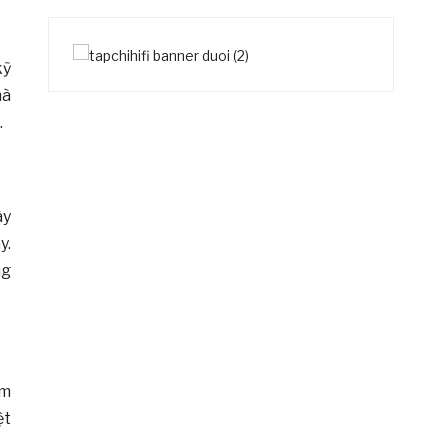
kỹ
mà
.
ày
y.
ng
ẩm
ệt