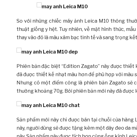
So với những chiếc máy ảnh Leica M10 thông thườn
thuật giống y hệt. Tuy nhiên, về mặt hình thức, m
thay vào đó là màu xám bạc tinh tế và sang trọng k
Phiên bản đặc biệt “Edition Zagato” này được thiết 
đã được thiết kế nhạt màu hơn để phù hợp với màu 
Nhưng có một điểm công là phiên bản Zagato sẽ c
thường khoảng 70g. Bởi phiên bản mới này đã được loạ
Sản phẩm mới này chỉ được bán tại chuỗi cửa hàng 
này, người dùng sẽ được tặng kèm một dây đeo da mà
này. Sản phẩm này được tích hợp cùng ống kính Leic