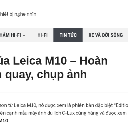
HẨM HI-FI
HI-FI
TIN TỨC
XE VÀ ĐỜI SỐNG
của Leica M10 – Hoàn
m quay, chụp ảnh
hơn từ Leica M10, nó được xem là phiên bản đặc biệt “Editi
 bên cạnh mẫu máy ảnh du lịch C-Lux cùng hãng và được xem 
 M10
.