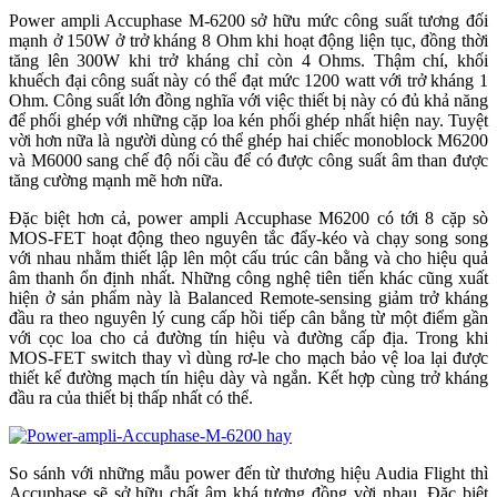
Power ampli Accuphase M-6200 sở hữu mức công suất tương đối
mạnh ở 150W ở trở kháng 8 Ohm khi hoạt động liện tục, đồng thời
tăng lên 300W khi trở kháng chỉ còn 4 Ohms. Thậm chí, khối
khuếch đại công suất này có thể đạt mức 1200 watt với trở kháng 1
Ohm. Công suất lớn đồng nghĩa với việc thiết bị này có đủ khả năng
để phối ghép với những cặp loa kén phối ghép nhất hiện nay. Tuyệt
vời hơn nữa là người dùng có thể ghép hai chiếc monoblock M6200
và M6000 sang chế độ nối cầu để có được công suất âm than được
tăng cường mạnh mẽ hơn nữa.
Đặc biệt hơn cả, power ampli Accuphase M6200 có tới 8 cặp sò
MOS-FET hoạt động theo nguyên tắc đẩy-kéo và chạy song song
với nhau nhằm thiết lập lên một cấu trúc cân bằng và cho hiệu quả
âm thanh ổn định nhất. Những công nghệ tiên tiến khác cũng xuất
hiện ở sản phẩm này là Balanced Remote-sensing giảm trở kháng
đầu ra theo nguyên lý cung cấp hồi tiếp cân bằng từ một điểm gần
với cọc loa cho cả đường tín hiệu và đường cấp địa. Trong khi
MOS-FET switch thay vì dùng rơ-le cho mạch bảo vệ loa lại được
thiết kế đường mạch tín hiệu dày và ngắn. Kết hợp cùng trở kháng
đầu ra của thiết bị thấp nhất có thể.
So sánh với những mẫu power đến từ thương hiệu Audia Flight thì
Accuphase sẽ sở hữu chất âm khá tương đồng vời nhau. Đặc biệt