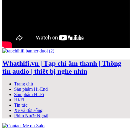
Whathifi.vn | Tạp chí âm thanh | Thông
tin audio | thiết bị nghe nhìn
Trang chủ
Sản phẩm Hi-End
Sản phẩm Hi-Fi
Hi-Fi
Tin tức
Xe và đời sống
Phim Nước Ngoài