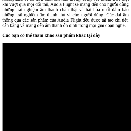
khi vượt qua mọi đối thủ, Audia Flight sẽ mang đến cho người dùng
những trải nghiệm âm thanh chân thật và hài hòa nhất đảm bảo
những trải nghiệm âm thanh thú vị cho người dùng. Các dải âm
thông qua các sản phẩm của Audia Flight đều được tái tạo chi tiết,
cân bằng và mang đến âm thanh ổn định trong mọi giai đoạn nghe.
Các bạn có thể tham khảo sản phẩm khác tại đây