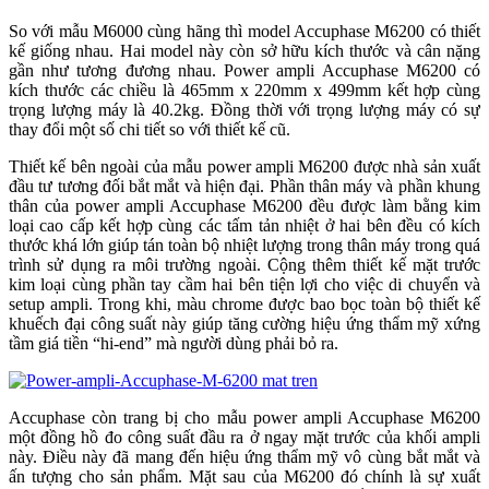
So với mẫu M6000 cùng hãng thì model Accuphase M6200 có thiết
kế giống nhau. Hai model này còn sở hữu kích thước và cân nặng
gần như tương đương nhau. Power ampli Accuphase M6200 có
kích thước các chiều là 465mm x 220mm x 499mm kết hợp cùng
trọng lượng máy là 40.2kg. Đồng thời với trọng lượng máy có sự
thay đổi một số chi tiết so với thiết kế cũ.
Thiết kế bên ngoài của mẫu power ampli M6200 được nhà sản xuất
đầu tư tương đối bắt mắt và hiện đại. Phần thân máy và phần khung
thân của power ampli Accuphase M6200 đều được làm bằng kim
loại cao cấp kết hợp cùng các tấm tản nhiệt ở hai bên đều có kích
thước khá lớn giúp tán toàn bộ nhiệt lượng trong thân máy trong quá
trình sử dụng ra môi trường ngoài. Cộng thêm thiết kế mặt trước
kim loại cùng phần tay cầm hai bên tiện lợi cho việc di chuyển và
setup ampli. Trong khi, màu chrome được bao bọc toàn bộ thiết kế
khuếch đại công suất này giúp tăng cường hiệu ứng thẩm mỹ xứng
tầm giá tiền “hi-end” mà người dùng phải bỏ ra.
Accuphase còn trang bị cho mẫu power ampli Accuphase M6200
một đồng hồ đo công suất đầu ra ở ngay mặt trước của khối ampli
này. Điều này đã mang đến hiệu ứng thẩm mỹ vô cùng bắt mắt và
ấn tượng cho sản phẩm. Mặt sau của M6200 đó chính là sự xuất