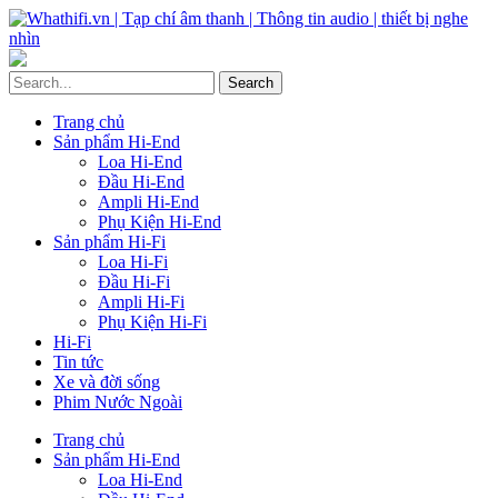
Trang chủ
Sản phẩm Hi-End
Loa Hi-End
Đầu Hi-End
Ampli Hi-End
Phụ Kiện Hi-End
Sản phẩm Hi-Fi
Loa Hi-Fi
Đầu Hi-Fi
Ampli Hi-Fi
Phụ Kiện Hi-Fi
Hi-Fi
Tin tức
Xe và đời sống
Phim Nước Ngoài
Trang chủ
Sản phẩm Hi-End
Loa Hi-End