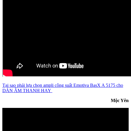
Tại sao phải lựa chọn ampli công suất Emotiva BasX A 5175 cho
DÀN ÂM THANH HAY
Mộc Yên