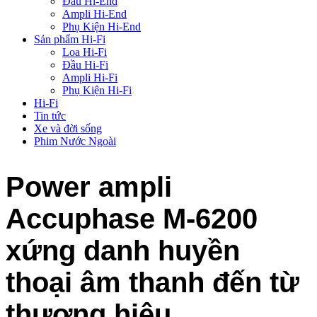
Đầu Hi-End
Ampli Hi-End
Phụ Kiện Hi-End
Sản phẩm Hi-Fi
Loa Hi-Fi
Đầu Hi-Fi
Ampli Hi-Fi
Phụ Kiện Hi-Fi
Hi-Fi
Tin tức
Xe và đời sống
Phim Nước Ngoài
Power ampli
Accuphase M-6200
xứng danh huyền
thoại âm thanh đến từ
thương hiệu