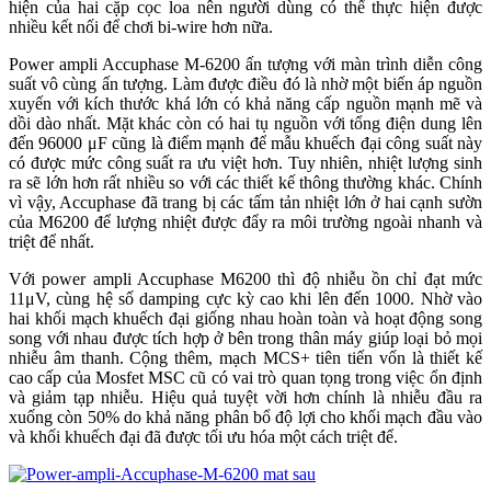
hiện của hai cặp cọc loa nên người dùng có thể thực hiện được
nhiều kết nối để chơi bi-wire hơn nữa.
Power ampli Accuphase M-6200 ấn tượng với màn trình diễn công
suất vô cùng ấn tượng. Làm được điều đó là nhờ một biến áp nguồn
xuyến với kích thước khá lớn có khả năng cấp nguồn mạnh mẽ và
dồi dào nhất. Mặt khác còn có hai tụ nguồn với tổng điện dung lên
đến 96000 μF cũng là điểm mạnh để mẫu khuếch đại công suất này
có được mức công suất ra ưu việt hơn. Tuy nhiên, nhiệt lượng sinh
ra sẽ lớn hơn rất nhiều so với các thiết kế thông thường khác. Chính
vì vậy, Accuphase đã trang bị các tấm tản nhiệt lớn ở hai cạnh sườn
của M6200 để lượng nhiệt được đẩy ra môi trường ngoài nhanh và
triệt để nhất.
Với power ampli Accuphase M6200 thì độ nhiễu ồn chỉ đạt mức
11μV, cùng hệ số damping cực kỳ cao khi lên đến 1000. Nhờ vào
hai khối mạch khuếch đại giống nhau hoàn toàn và hoạt động song
song với nhau được tích hợp ở bên trong thân máy giúp loại bỏ mọi
nhiễu âm thanh. Cộng thêm, mạch MCS+ tiên tiến vốn là thiết kế
cao cấp của Mosfet MSC cũ có vai trò quan tọng trong việc ổn định
và giảm tạp nhiễu. Hiệu quả tuyệt vời hơn chính là nhiễu đầu ra
xuống còn 50% do khả năng phân bổ độ lợi cho khối mạch đầu vào
và khối khuếch đại đã được tối ưu hóa một cách triệt để.