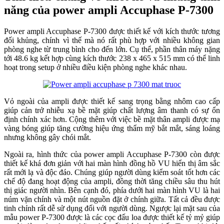
năng của power ampli Accuphase P-7300
Power ampli Accuphase P-7300 được thiết kế với kích thước tương
đối khủng, chính vì thế mà nó rất phù hợp với nhiều không gian
phòng nghe từ trung bình cho đến lớn. Cụ thể, phần thân máy nặng
tới 48.6 kg kết hợp cùng kích thước 238 x 465 x 515 mm có thể linh
hoạt trong setup ở nhiều điều kiện phòng nghe khác nhau.
Vỏ ngoài của ampli được thiết kế sang trọng bằng nhôm cao cấp
giúp cản trở nhiễu xạ bề mặt giúp chất lượng âm thanh có sự ổn
định chính xác hơn. Cộng thêm với việc bề mặt thân ampli được mạ
vàng bóng giúp tăng cường hiệu ứng thẩm mỹ bắt mắt, sáng loáng
nhưng không gây chói mắt.
Ngoài ra, hình thức của power ampli Accuphase P-7300 còn được
thiết kế khá đơn giản với hai màn hình đồng hồ VU hiển thị âm sắc
rất mới lạ và độc đáo. Chúng giúp người dùng kiểm soát tốt hơn các
chế độ đang hoạt động của ampli, đồng thời tăng chiều sâu thu hút
thị giác người nhìn. Bên cạnh đó, phía dưới hai màn hình VU là hai
núm vặn chính và một nút nguồn đặt ở chính giữa. Tất cả đều được
tinh chỉnh rất dễ sử dụng đối với người dùng. Ngược lại mặt sau của
mẫu power P-7300 được là các cọc đấu loa được thiết kế tỷ mỷ giúp