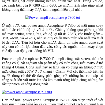
người dùng đạt được những kết nối chính xác nhất. Trong khi đó,
các cạnh bên của P-7300 cũng được xẻ những rãnh nhỏ giúp nhiệt
lượng trong thân máy được tán ra ngoài hiệu quả nhất.
Ở mặt trước của power ampli Accuphase P-7300 có một núm xoay
nhỏ khác chỉnh độ lợi với 4 bước. Chúng không quá phức tạp khi
mà max setting tương ứng với độ lợi tối đa 28dB, các bước giảm –
3dB, –6dB, và –12dB, nên sẽ quy chiếu theo mức lớn nhất mà thiết
bị đạt được. Tiện lợi hơn cho người dùng thì mẫu ampli công suất
này còn có nút lựa chọn đầu vào, công tắc nguồn, núm xoay chọn
chế độ hoạt động của đồng hồ VU.
Power ampli Accuphase P-7300 là ampli công suất stereo, thế nên
không có gì bất ngờ khi sản phẩm này có mức công suất 250W ở trở
kháng 4 Ohsm. Công suất này sẽ tăng lên vô cùng ấn tượng ở mức
mức công suất 250W ở trở kháng 4 Ohsm. Với các thông số trên thì
người dùng có thể dễ dàng phối ghép với những loa cao cấp có
công suất lớn với mức lan tỏa âm thanh rộng khắp cùng những âm
sắc tự nhiên và sống động nhất.
Hơn thế nữa, power ampli Accuphase P-7300 còn được thiết kế với
hiệu quản ngăn tiếng ồn và cải thiện chất âm một cách vô cùng hiệu