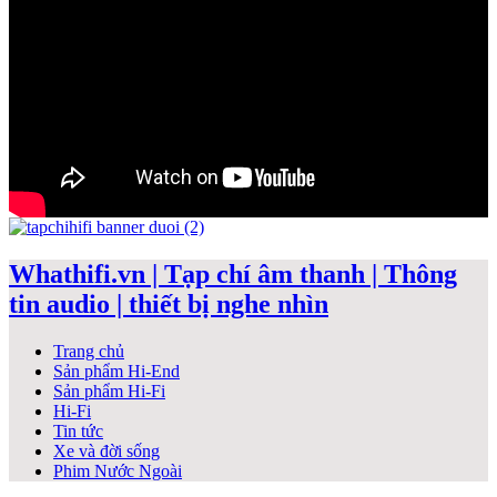
Whathifi.vn | Tạp chí âm thanh | Thông
tin audio | thiết bị nghe nhìn
Trang chủ
Sản phẩm Hi-End
Sản phẩm Hi-Fi
Hi-Fi
Tin tức
Xe và đời sống
Phim Nước Ngoài