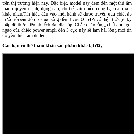
trên thị trường hiện nay. Đặc biệt, model này đem đến một thứ âm
thanh quyến rũ, độ động cao, chi tiết với nhiều cung bậc cảm xúc
khác nhau.Tín hiệu đầu vào mỗi kênh sẽ được truyền qua chiết áp
trước rồi sau đó đia qua bóng đèn 3 cực 6C54Pi có điện trở cực kỳ
thấp để thực hiện khuếch đại điện áp. Chắc chắn rằng, chất âm ngọt
ngào của chiếc power ampli đèn 3 cực này sẽ làm hài lòng mọi tín
đồ yêu thích ampli đèn.
Các bạn có thể tham khảo sản phẩm khác tại đây