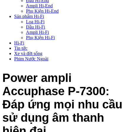
Đầu Hi-End
Ampli Hi-End
Phụ Kiện Hi-End
Sản phẩm Hi-Fi
Loa Hi-Fi
Đầu Hi-Fi
Ampli Hi-Fi
Phụ Kiện Hi-Fi
Hi-Fi
Tin tức
Xe và đời sống
Phim Nước Ngoài
Power ampli
Accuphase P-7300:
Đáp ứng mọi nhu cầu
sử dụng âm thanh
hiện đại