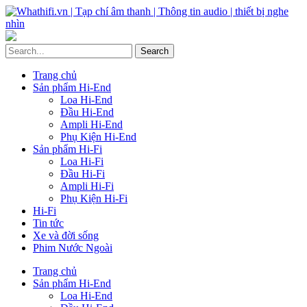
Trang chủ
Sản phẩm Hi-End
Loa Hi-End
Đầu Hi-End
Ampli Hi-End
Phụ Kiện Hi-End
Sản phẩm Hi-Fi
Loa Hi-Fi
Đầu Hi-Fi
Ampli Hi-Fi
Phụ Kiện Hi-Fi
Hi-Fi
Tin tức
Xe và đời sống
Phim Nước Ngoài
Trang chủ
Sản phẩm Hi-End
Loa Hi-End