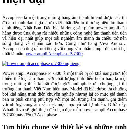
Accuphase là một trong những hãng âm thanh hi-end được các tín
đồ âm thanh đánh giá là ưu việt nhất đến từ thương hiệu âm thanh
danh tiếng Nhật Bản. Đặc biệt là dòng sản phẩm power ampli của
hãng được ứng dụng rất nhiều những công nghệ âm thanh tiên tiến
và hiện đại nhất giúp mọi trải nghiệm âm thanh đa chiều trở nên
sống động và chuẩn xác hơn. Cũng như hãng Viva Audio…
Accuphase cũng rất nổi tiếng với dòng sản phẩm ampli đèn, nổi bật
nhất là mẫu
power ampli Accuphase P-7300
.
Power ampli Accuphase P-7300 là một thiết bị có khả năng chơi tốt
nhiều thể loại âm thanh với chất lượng tình diễn hoàn hảo, là một
trong những thiết kế rất được giới audiophile ưa chuộng tại thị
trường âm thanh Việt Nam hiện nay. Model đặ biệt được ưa chuộng
bởi khả năng trình diễn chuyên nghiệp nhưng lại có mức giá thành
bán ra phải chăng phù hợp với mọi đối tượng âm thanh, ghi điểm
với những cung âm sắc nét, mộc mạc và rất tự nhiên. Dưới đây,
Whathifi.vn sẽ giới thiệu đến bạn đọc mẫu power ampli Accuphase
P-7300 này đến từ Accuphase.
Tìm hiểu chung về thiết kế và những tính