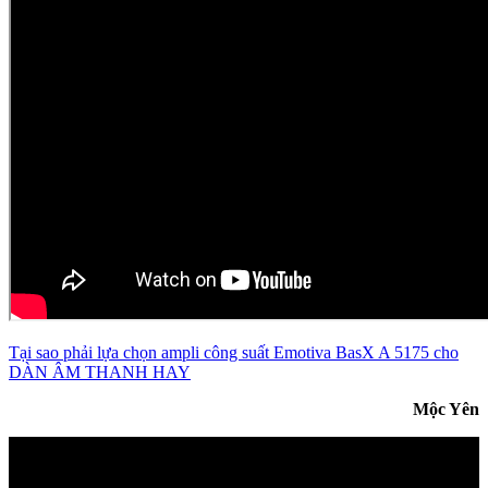
Tại sao phải lựa chọn ampli công suất Emotiva BasX A 5175 cho
DÀN ÂM THANH HAY
Mộc Yên