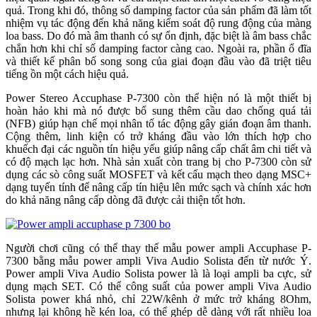
quả. Trong khi đó, thông số damping factor của sản phẩm đã làm tốt
nhiệm vụ tác động đến khả năng kiểm soát độ rung động của màng
loa bass. Do đó mà âm thanh có sự ổn định, đặc biệt là âm bass chắc
chắn hơn khi chỉ số damping factor càng cao. Ngoài ra, phần ổ đĩa
và thiết kế phân bố song song của giai đoạn đầu vào đã triệt tiêu
tiếng ồn một cách hiệu quả.
Power Stereo Accuphase P-7300 còn thể hiện nó là một thiết bị
hoàn hảo khi mà nó được bổ sung thêm cầu dao chống quá tải
(NFB) giúp hạn chế mọi nhân tố tác động gây gián đoạn âm thanh.
Cộng thêm, linh kiện có trở kháng đầu vào lớn thích hợp cho
khuếch đại các nguồn tín hiệu yếu giúp nâng cấp chất âm chi tiết và
có độ mạch lạc hơn. Nhà sản xuất còn trang bị cho P-7300 còn sử
dụng các sò công suất MOSFET và kết cấu mạch theo dạng MSC+
dạng tuyến tính để nâng cấp tín hiệu lên mức sạch và chính xác hơn
do khả năng nâng cấp dòng đã được cải thiện tốt hơn.
Người chơi cũng có thể thay thế mẫu power ampli Accuphase P-
7300 bằng mẫu power ampli Viva Audio Solista đến từ nước Ý.
Power ampli Viva Audio Solista power là là loại ampli ba cực, sử
dụng mạch SET. Có thể công suất của power ampli Viva Audio
Solista power khá nhỏ, chỉ 22W/kênh ở mức trở kháng 8Ohm,
nhưng lại không hề kén loa, có thể ghép dễ dàng với rất nhiều loa