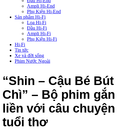
Đầu Hi-End
Ampli Hi-End
Phụ Kiện Hi-End
Sản phẩm Hi-Fi
Loa Hi-Fi
Đầu Hi-Fi
Ampli Hi-Fi
Phụ Kiện Hi-Fi
Hi-Fi
Tin tức
Xe và đời sống
Phim Nước Ngoài
“Shin – Cậu Bé Bút
Chì” – Bộ phim gắn
liền với câu chuyện
tuổi thơ