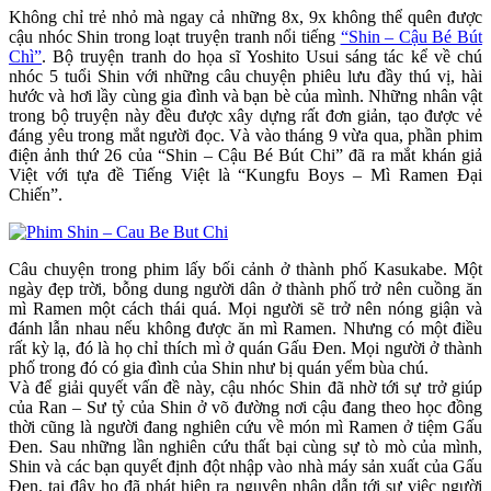
Không chỉ trẻ nhỏ mà ngay cả những 8x, 9x không thể quên được
cậu nhóc Shin trong loạt truyện tranh nổi tiếng
“Shin – Cậu Bé Bút
Chì”
. Bộ truyện tranh do họa sĩ Yoshito Usui sáng tác kể về chú
nhóc 5 tuổi Shin với những câu chuyện phiêu lưu đầy thú vị, hài
hước và hơi lầy cùng gia đình và bạn bè của mình. Những nhân vật
trong bộ truyện này đều được xây dựng rất đơn giản, tạo được vẻ
đáng yêu trong mắt người đọc. Và vào tháng 9 vừa qua, phần phim
điện ảnh thứ 26 của “Shin – Cậu Bé Bút Chi” đã ra mắt khán giả
Việt với tựa đề Tiếng Việt là “Kungfu Boys – Mì Ramen Đại
Chiến”.
Câu chuyện trong phim lấy bối cảnh ở thành phố Kasukabe. Một
ngày đẹp trời, bỗng dung người dân ở thành phố trở nên cuồng ăn
mì Ramen một cách thái quá. Mọi người sẽ trở nên nóng giận và
đánh lẫn nhau nếu không được ăn mì Ramen. Nhưng có một điều
rất kỳ lạ, đó là họ chỉ thích mì ở quán Gấu Đen. Mọi người ở thành
phố trong đó có gia đình của Shin như bị quán yểm bùa chú.
Và để giải quyết vấn đề này, cậu nhóc Shin đã nhờ tới sự trở giúp
của Ran – Sư tỷ của Shin ở võ đường nơi cậu đang theo học đồng
thời cũng là người đang nghiên cứu về món mì Ramen ở tiệm Gấu
Đen. Sau những lần nghiên cứu thất bại cùng sự tò mò của mình,
Shin và các bạn quyết định đột nhập vào nhà máy sản xuất của Gấu
Đen, tại đậy họ đã phát hiện ra nguyên nhân dẫn tới sự việc người