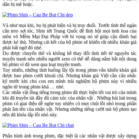
dân bị mê hoặc.
Và như mọi khi, họ bị phát hiện và bị truy đuổi. Trước tình thế ngàn
cân treo sợi tóc, Shin tới Trung Quốc đề lĩnh hội mọi tinh hoa của
môn võ Mềm Mại Đại Pháp với hi vọng nó sẽ giúp cậu đánh bại
được kẻ thù. Nhưng cái kết của bộ phim sẽ khiến rất nhiều khán giả
phải bất ngờ đó nhé.
Do được chuyển thể và không hề thay đổi tình tiết từ nguyên tác
truyện tranh nên nhiều người xem có thể dễ dàng nắm bắt nội dung
bộ phim vì đã xem qua loạt truyện tranh.
Tuy nhiên, những tình huống lầy lội trong phim vẫn khiến khán giả
được bao phen cười khoái chí. Nhưng khán giả Việt cần cân nhắc
kỹ trước khi cho con em mình trải nghiệm bộ phim này vì nhiều
ngôn từ trong phim khá … nhé.
Các nhân vật lồng tiếng trong phim đã thực hiện tốt vai trò của mình
khi đã truyền tải đầy đủ cảm xúc của nhân vật . Những bài hát trong
phim có giai điệu dễ nghe tuy nhiên có mọt chút lỗi nhỏ trong phần
phát âm tên của nhân vật. Nhưng những tiếng cười mà bộ phim tạo
nên đã khỏa lấp lỗi nhỏ này.
Phần hình ảnh trong phim, đặc biệt là các nhân vật được xây dựng