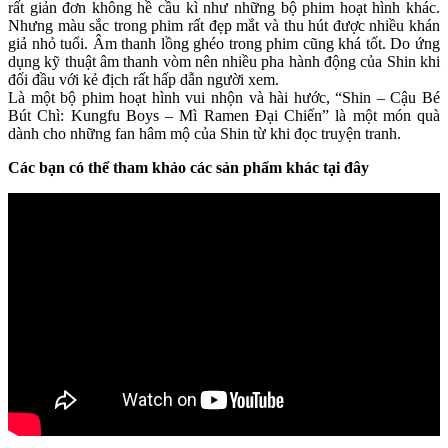
rất giản đơn không hề cầu kì như những bộ phim hoạt hình khác.
Nhưng màu sắc trong phim rất đẹp mắt và thu hút được nhiều khán
giả nhỏ tuổi. Âm thanh lồng ghéo trong phim cũng khá tốt. Do ứng
dụng kỹ thuật âm thanh vòm nên nhiều pha hành động của Shin khi
đối đầu với kẻ địch rất hấp dẫn người xem.
Là một bộ phim hoạt hình vui nhộn và hài hước, “Shin – Cậu Bé
Bút Chì: Kungfu Boys – Mì Ramen Đại Chiến” là một món quà
dành cho những fan hâm mộ của Shin từ khi đọc truyện tranh.
Các bạn có thể tham khảo các sản phẩm khác tại đây