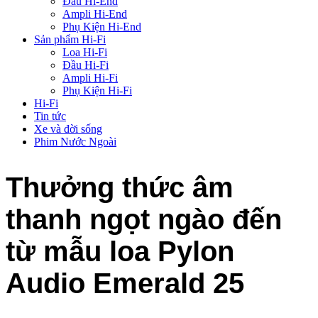
Đầu Hi-End
Ampli Hi-End
Phụ Kiện Hi-End
Sản phẩm Hi-Fi
Loa Hi-Fi
Đầu Hi-Fi
Ampli Hi-Fi
Phụ Kiện Hi-Fi
Hi-Fi
Tin tức
Xe và đời sống
Phim Nước Ngoài
Thưởng thức âm
thanh ngọt ngào đến
từ mẫu loa Pylon
Audio Emerald 25