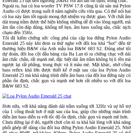
Emerald 25 đạt đến ngưỡng 20kHz với âm tần ổn định, trong chắc.
Ngoài ra, hai củ loa woofer TV PSW 17.8 cũng là tài sản mà Pylon
Audio có được trong suốt 8 năm nghiên cứu vừa qua. Có thể nói hai
củ loa này làm tốt ngoài mong đợi nhiệm vụ được giao. Với chất âm
dải trung trầm được thể hiện không những dễ đi vào lòng người, mà
âm tần còn đáp đúng, không trễ hẹn, âm bass xuống sâu, chắc nịch
chạm đến 35Hz.
Tôi đã kiểm chứng sức công phá của cặp loa đứng Pylon Audio
Emerald 25 này khi đem ra thử nghe với đôi loa khá “hot” đến từ
thương hiệu B&W của Anh mẫu loa B&W 683 S2. Đúng như tôi
dự đoán, đôi loa cột đầu bảng của Ba Lan tỏ ra chững chạc với dải
âm chắc chắn, rất mạnh mẽ, đặc biệt dải âm trầm không bị ù rền mà
ngược lại rất phẳng, trung thực và ít màu mè. Mặt khác, nhờ cổng
bass reflex khá lớn được thiết kế ở mặt sau của loa Pylon Audio
Emerald 25 mà khả năng trình diễn âm bass của đôi loa đứng này có
phần ổn định, chắc gọn và mạnh mẽ hơn rất nhiều so với đôi loa
B&W 683 S2.
Hơn nữa, với khả năng đánh dải trầm xuống tới 32Hz và sự hỗ trợ
của 1 cổng thoát hơi ở mặt sau của loa, giúp cho những màn trình
diễn âm bass diễn ra với tốc độ ổn định, chắc gọn và mạnh mẽ hơn.
Chưa dừng lại ở đó, người chơi còn tỏ ra khá hài lòng với khả năng
phối ghép dễ dàng của đôi loa đứng Pylon Audio Emerald 25. Nhờ
độ nhạy 89dB, trở kháng 4Ohms, Pylon Audio Emerald 25 có thể