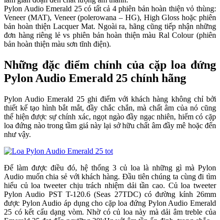
Pylon Audio Emerald 25 có tất cả 4 phiên bản hoàn thiện vỏ thùng:
Veneer (MAT), Veneer (polerowana – HG), High Gloss hoặc phiên
bản hoàn thiện Lacquer Mat. Ngoài ra, hãng cũng tiếp nhận những
đơn hàng riêng lẻ vs phiên bản hoàn thiện màu Ral Colour (phiên
bản hoàn thiện màu sơn tĩnh điện).
Những đặc điểm chính của cặp loa đứng
Pylon Audio Emerald 25 chính hãng
Pylon Audio Emerald 25 ghi điểm với khách hàng không chỉ bởi
thiết kế tạo hình bắt mắt, đầy chắc chắn, mà chất âm của nó cũng
thể hiện được sự chính xác, ngọt ngào đầy ngạc nhiên, hiếm có cặp
loa đứng nào trong tầm giá này lại sở hữu chất âm đầy mê hoặc đến
như vậy.
Để làm được điều đó, hệ thống 3 củ loa là những gì mà Pylon
Audio muốn chia sẻ với khách hàng. Đầu tiên chúng ta cùng đi tìm
hiểu củ loa tweeter chịu trách nhiệm dải tần cao. Củ loa tweeter
Pylon Audio PST T-120.6 (Seas 27TDC) có đường kính 26mm
được Pylon Audio áp dụng cho cặp loa đứng Pylon Audio Emerald
25 có kết cấu dạng vòm. Nhờ có củ loa này mà dải âm treble của