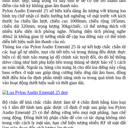
hình thức đẹp, sang trọng và đầy tinh tế để có thể trở thành tâm
điểm của bất kỳ không gian âm thanh nào.
Pylon Audio Emerald 25 sở hữu kiểu dáng ấn tượng với khung loa
hình trụ chữ nhật có thiên hướng hơi nghiêng về mặt trước với kích
thước ba chiều lần lượt, chiều cao 1000mm, chiều rộng 185mm,
chiều dài 320mm, trọng lượng 30kg/chiếc, có thể tương thích với
nhiều kiểu diện tích phòng nghe. Nhưng diện tích phòng nghe
40m2 là không gian lý tưởng nhất để cặp loa đứng này có thể trình
diễn hết hiệu suất âm thanh của nó.
Thùng loa của Pylon Audio Emerald 25 là sự kết hợp chắc chắn từ
các loại gỗ tự nhiên, mọi chi tiết trên và trong thùng đều được thực
hiện có độ tinh xảo mang lại độ chính xác tuyệt đối, do đó hệ thống
drive cũng như linh phụ kiện bên trong thùng sẽ được bảo vệ 1 cách
an toàn nhất. Ngoài ra, hãng còn trang bị cho đôi loa đứng này cổng
bass reflex ở mặt sau giúp tăng cường hiệu ứng dải âm bass, đồng
thời điều hòa ổn định phần nhiệt năng sinh ra trong quá trình loa đi
vào hoạt động dưới hiệu suất và thời gian dài.
Bộ chân đế khá chắc chắn được làm từ 4 chân đinh bằng kim loại
và 1 tấm đỡ hình tam giác được cố định ở mặt sau giúp loa Pylon
Audio Emerald 25 có thể đứng vững trên mọi mặt phẳng, hạn chế
rung động. Đồng thời bộ phận chân đế còn có tác dụng không nhỏ
trong việc cách ly mặt sàn, hạn chế hiện tượng nhiễu RF từ mặt đất
làm gián đoạn đến chất lượng âm thanh.