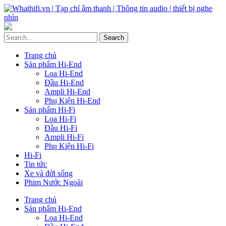
Trang chủ
Sản phẩm Hi-End
Loa Hi-End
Đầu Hi-End
Ampli Hi-End
Phụ Kiện Hi-End
Sản phẩm Hi-Fi
Loa Hi-Fi
Đầu Hi-Fi
Ampli Hi-Fi
Phụ Kiện Hi-Fi
Hi-Fi
Tin tức
Xe và đời sống
Phim Nước Ngoài
Trang chủ
Sản phẩm Hi-End
Loa Hi-End