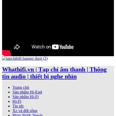
Whathifi.vn | Tạp chí âm thanh | Thông
tin audio | thiết bị nghe nhìn
Trang chủ
Sản phẩm Hi-End
Sản phẩm Hi-Fi
Hi-Fi
Tin tức
Xe và đời sống
Phim Nước Ngoài