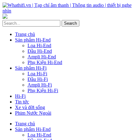
Trang chủ
Sản phẩm Hi-End
Loa Hi-End
Đầu Hi-End
Ampli Hi-End
Phụ Kiện Hi-End
Sản phẩm Hi-Fi
Loa Hi-Fi
Đầu Hi-Fi
Ampli Hi-Fi
Phụ Kiện Hi-Fi
Hi-Fi
Tin tức
Xe và đời sống
Phim Nước Ngoài
Trang chủ
Sản phẩm Hi-End
Loa Hi-End