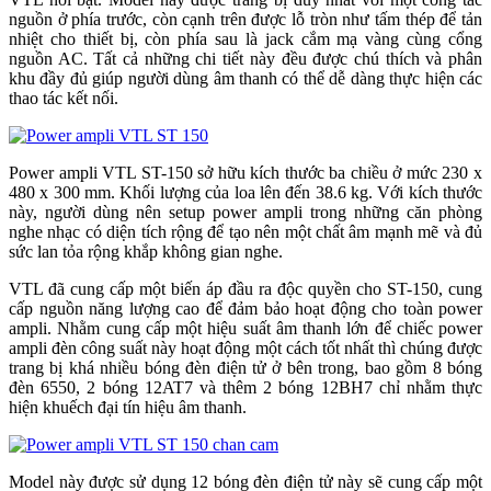
nguồn ở phía trước, còn cạnh trên được lỗ tròn như tấm thép để tản
nhiệt cho thiết bị, còn phía sau là jack cắm mạ vàng cùng cổng
nguồn AC. Tất cả những chi tiết này đều được chú thích và phân
khu đầy đủ giúp người dùng âm thanh có thể dễ dàng thực hiện các
thao tác kết nối.
Power ampli VTL ST-150 sở hữu kích thước ba chiều ở mức 230 x
480 x 300 mm. Khối lượng của loa lên đến 38.6 kg. Với kích thước
này, người dùng nên setup power ampli trong những căn phòng
nghe nhạc có diện tích rộng để tạo nên một chất âm mạnh mẽ và đủ
sức lan tỏa rộng khắp không gian nghe.
VTL đã cung cấp một biến áp đầu ra độc quyền cho ST-150, cung
cấp nguồn năng lượng cao để đảm bảo hoạt động cho toàn power
ampli. Nhằm cung cấp một hiệu suất âm thanh lớn để chiếc power
ampli đèn công suất này hoạt động một cách tốt nhất thì chúng được
trang bị khá nhiều bóng đèn điện tử ở bên trong, bao gồm 8 bóng
đèn 6550, 2 bóng 12AT7 và thêm 2 bóng 12BH7 chỉ nhằm thực
hiện khuếch đại tín hiệu âm thanh.
Model này được sử dụng 12 bóng đèn điện tử này sẽ cung cấp một