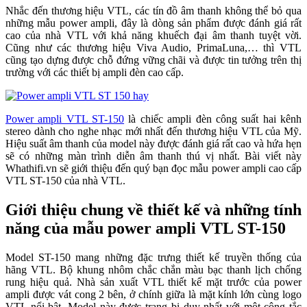
Nhắc đến thương hiệu VTL, các tín đồ âm thanh không thể bỏ qua
những mẫu power ampli, đây là dòng sản phẩm được đánh giá rất
cao của nhà VTL với khả năng khuếch đại âm thanh tuyệt vời.
Cũng như các thương hiệu Viva Audio, PrimaLuna,… thì VTL
cũng tạo dựng được chỗ đứng vững chãi và được tin tưởng trên thị
trường với các thiết bị ampli đèn cao cấp.
Power ampli VTL ST-150
là chiếc ampli đèn công suất hai kênh
stereo dành cho nghe nhạc mới nhất đến thương hiệu VTL của Mỹ.
Hiệu suất âm thanh của model này được đánh giá rất cao và hứa hẹn
sẽ có những màn trình diễn âm thanh thú vị nhất. Bài viết này
Whathifi.vn sẽ giới thiệu đến quý bạn đọc mẫu power ampli cao cấp
VTL ST-150 của nhà VTL.
Giới thiệu chung về thiết kế và những tính
năng của mẫu power ampli VTL ST-150
Model ST-150 mang những đặc trưng thiết kế truyền thống của
hãng VTL. Bộ khung nhôm chắc chắn màu bạc thanh lịch chống
rung hiệu quả. Nhà sản xuất VTL thiết kế mặt trước của power
ampli được vát cong 2 bên, ở chính giữa là mặt kính lớn cùng logo
VTL nổi bật. Model này được trang bị duy nhất với một công tắc