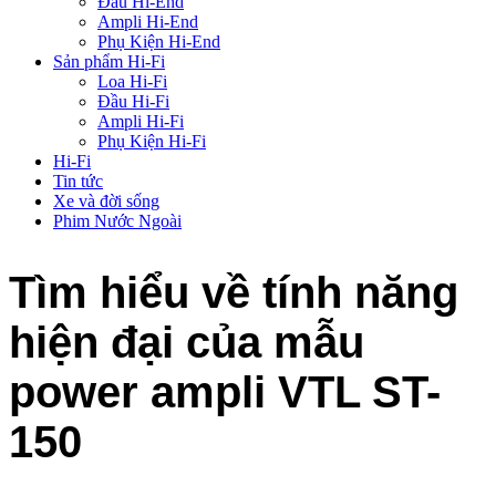
Đầu Hi-End
Ampli Hi-End
Phụ Kiện Hi-End
Sản phẩm Hi-Fi
Loa Hi-Fi
Đầu Hi-Fi
Ampli Hi-Fi
Phụ Kiện Hi-Fi
Hi-Fi
Tin tức
Xe và đời sống
Phim Nước Ngoài
Tìm hiểu về tính năng
hiện đại của mẫu
power ampli VTL ST-
150