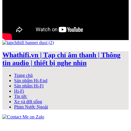
Whathifi.vn | Tạp chí âm thanh | Thông
tin audio | thiết bị nghe nhìn
Trang chủ
Sản phẩm Hi-End
Sản phẩm Hi-Fi
Hi-Fi
Tin tức
Xe và đời sống
Phim Nước Ngoài