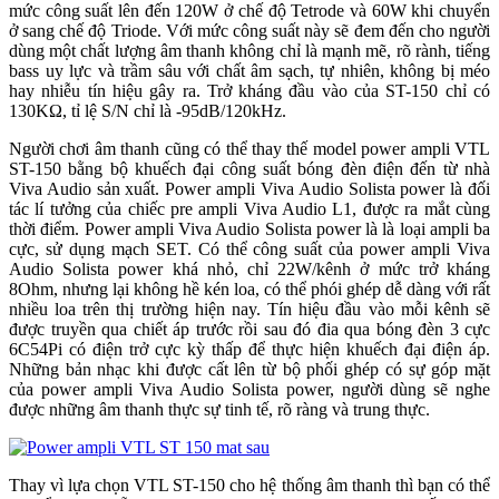
mức công suất lên đến 120W ở chế độ Tetrode và 60W khi chuyển
ở sang chế độ Triode. Với mức công suất này sẽ đem đến cho người
dùng một chất lượng âm thanh không chỉ là mạnh mẽ, rõ rành, tiếng
bass uy lực và trầm sâu với chất âm sạch, tự nhiên, không bị méo
hay nhiễu tín hiệu gây ra. Trở kháng đầu vào của ST-150 chỉ có
130KΩ, tỉ lệ S/N chỉ là -95dB/120kHz.
Người chơi âm thanh cũng có thể thay thế model power ampli VTL
ST-150 bằng bộ khuếch đại công suất bóng đèn điện đến từ nhà
Viva Audio sản xuất. Power ampli Viva Audio Solista power là đối
tác lí tưởng của chiếc pre ampli Viva Audio L1, được ra mắt cùng
thời điểm. Power ampli Viva Audio Solista power là là loại ampli ba
cực, sử dụng mạch SET. Có thể công suất của power ampli Viva
Audio Solista power khá nhỏ, chỉ 22W/kênh ở mức trở kháng
8Ohm, nhưng lại không hề kén loa, có thể phói ghép dễ dàng với rất
nhiều loa trên thị trường hiện nay. Tín hiệu đầu vào mỗi kênh sẽ
được truyền qua chiết áp trước rồi sau đó đia qua bóng đèn 3 cực
6C54Pi có điện trở cực kỳ thấp để thực hiện khuếch đại điện áp.
Những bản nhạc khi được cất lên từ bộ phối ghép có sự góp mặt
của power ampli Viva Audio Solista power, người dùng sẽ nghe
được những âm thanh thực sự tinh tế, rõ ràng và trung thực.
Thay vì lựa chọn VTL ST-150 cho hệ thống âm thanh thì bạn có thể